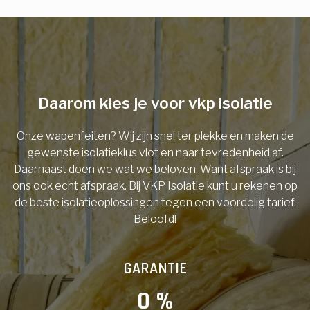
E-mail
Telefoonnummer
Daarom kies je voor vkp isolatie
Onze wapenfeiten? Wij zijn snel ter plekke en maken de
Vorige
gewenste isolatieklus vlot en naar tevredenheid af.
Daarnaast doen we wat we beloven. Want afspraak is bij
ons ook echt afspraak. Bij VKP Isolatie kunt u rekenen op
de beste isolatieoplossingen tegen een voordelig tarief.
Beloofd!
GARANTIE
0
 %