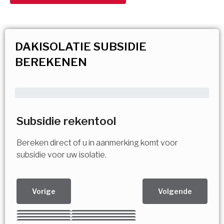
DAKISOLATIE SUBSIDIE
BEREKENEN
Subsidie rekentool
Bereken direct of u in aanmerking komt voor
subsidie voor uw isolatie.
Vorige
Volgende
Kies uw Isolatiemaatregel
Vorige
Volgende