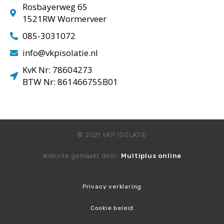
Rosbayerweg 65
1521RW Wormerveer
085-3031072
info@vkpisolatie.nl
KvK Nr: 78604273
BTW Nr: 861466755B01
© 2021 VKP ISOLATIE
Website gemaakt door:
Multiplus online
Privacy verklaring
Cookie beleid