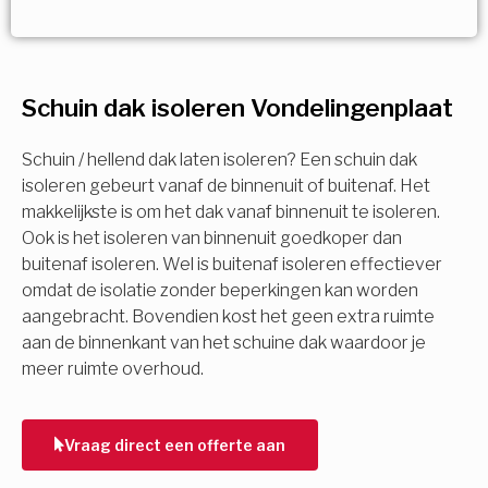
Vorige
Volgende
Vorige
Volgende
Ja!
Vorige
Volgende
Meerdere keuzes mogelijk
U komt in aanmerking voor
Schuin dak isoleren Vondelingenplaat
Isolatiemaatregel
subsidie!
Spouwisolatie
Schuin / hellend dak laten isoleren? Een schuin dak
Vul uw gegevens in en ontvang nu direct uw
isoleren gebeurt vanaf de binnenuit of buitenaf. Het
berekening per mail.
makkelijkste is om het dak vanaf binnenuit te isoleren.
Vloerisolatie
Ook is het isoleren van binnenuit goedkoper dan
buitenaf isoleren. Wel is buitenaf isoleren effectiever
Dakisolatie
omdat de isolatie zonder beperkingen kan worden
Voornaam
aangebracht. Bovendien kost het geen extra ruimte
aan de binnenkant van het schuine dak waardoor je
Gevelisolatie
meer ruimte overhoud.
Achternaam
Vorige
Volgende
Vraag direct een offerte aan