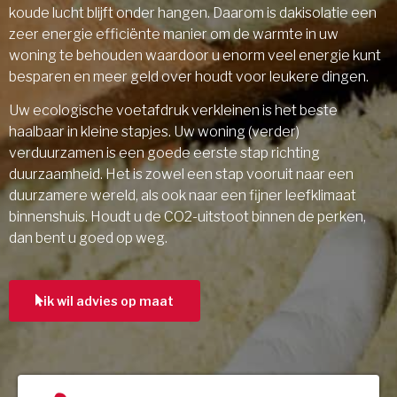
koude lucht blijft onder hangen. Daarom is dakisolatie een
zeer energie efficiënte manier om de warmte in uw
woning te behouden waardoor u enorm veel energie kunt
besparen en meer geld over houdt voor leukere dingen.
Uw ecologische voetafdruk verkleinen is het beste
haalbaar in kleine stapjes. Uw woning (verder)
verduurzamen is een goede eerste stap richting
duurzaamheid. Het is zowel een stap vooruit naar een
duurzamere wereld, als ook naar een fijner leefklimaat
binnenshuis. Houdt u de CO2-uitstoot binnen de perken,
dan bent u goed op weg.
ik wil advies op maat