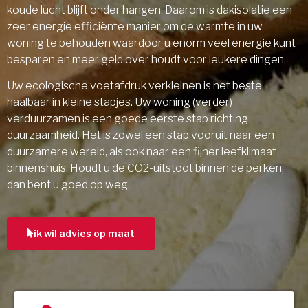
koude lucht blijft onder hangen. Daarom is dakisolatie een
zeer energie efficiënte manier om de warmte in uw
woning te behouden waardoor u enorm veel energie kunt
besparen en meer geld over houdt voor leukere dingen.
Uw ecologische voetafdruk verkleinen is het beste
haalbaar in kleine stapjes. Uw woning (verder)
verduurzamen is een goede eerste stap richting
duurzaamheid. Het is zowel een stap vooruit naar een
duurzamere wereld, als ook naar een fijner leefklimaat
binnenshuis. Houdt u de CO2-uitstoot binnen de perken,
dan bent u goed op weg.
ik wil advies op maat