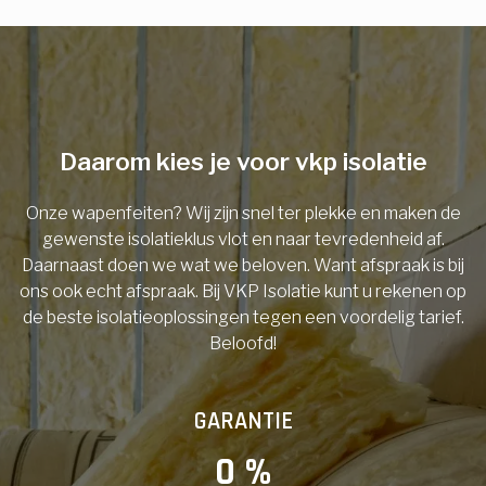
E-mail
Telefoonnummer
Daarom kies je voor vkp isolatie
Onze wapenfeiten? Wij zijn snel ter plekke en maken de
Vorige
gewenste isolatieklus vlot en naar tevredenheid af.
Daarnaast doen we wat we beloven. Want afspraak is bij
ons ook echt afspraak. Bij VKP Isolatie kunt u rekenen op
de beste isolatieoplossingen tegen een voordelig tarief.
Beloofd!
GARANTIE
0
 %