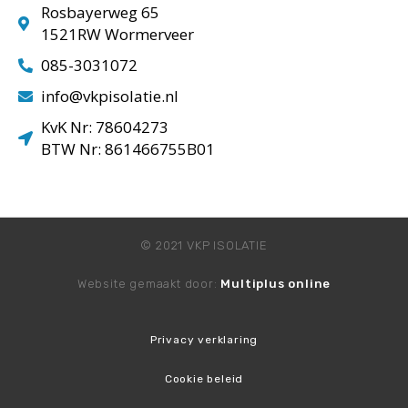
Rosbayerweg 65
1521RW Wormerveer
085-3031072
info@vkpisolatie.nl
KvK Nr: 78604273
BTW Nr: 861466755B01
© 2021 VKP ISOLATIE
Website gemaakt door:
Multiplus online
Privacy verklaring
Cookie beleid