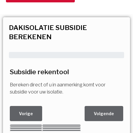
DAKISOLATIE SUBSIDIE
BEREKENEN
Subsidie rekentool
Bereken direct of u in aanmerking komt voor
subsidie voor uw isolatie.
Vorige
Volgende
Kies uw Isolatiemaatregel
Vorige
Volgende