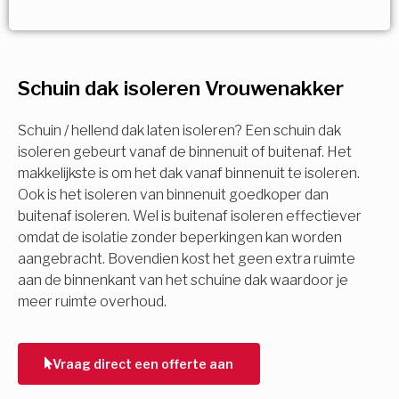
Vorige
Volgende
Vorige
Volgende
Ja!
Vorige
Volgende
Meerdere keuzes mogelijk
U komt in aanmerking voor
Schuin dak isoleren Vrouwenakker
Isolatiemaatregel
subsidie!
Spouwisolatie
Schuin / hellend dak laten isoleren? Een schuin dak
Vul uw gegevens in en ontvang nu direct uw
isoleren gebeurt vanaf de binnenuit of buitenaf. Het
berekening per mail.
makkelijkste is om het dak vanaf binnenuit te isoleren.
Vloerisolatie
Ook is het isoleren van binnenuit goedkoper dan
buitenaf isoleren. Wel is buitenaf isoleren effectiever
Dakisolatie
omdat de isolatie zonder beperkingen kan worden
Voornaam
aangebracht. Bovendien kost het geen extra ruimte
aan de binnenkant van het schuine dak waardoor je
Gevelisolatie
meer ruimte overhoud.
Achternaam
Vorige
Volgende
Vraag direct een offerte aan