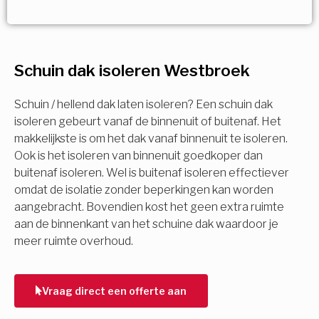
Vorige
Volgende
Vorige
Volgende
Ja!
Vorige
Volgende
Meerdere keuzes mogelijk
U komt in aanmerking voor
Schuin dak isoleren Westbroek
Isolatiemaatregel
subsidie!
Spouwisolatie
Schuin / hellend dak laten isoleren? Een schuin dak
Vul uw gegevens in en ontvang nu direct uw
isoleren gebeurt vanaf de binnenuit of buitenaf. Het
berekening per mail.
makkelijkste is om het dak vanaf binnenuit te isoleren.
Vloerisolatie
Ook is het isoleren van binnenuit goedkoper dan
buitenaf isoleren. Wel is buitenaf isoleren effectiever
Dakisolatie
omdat de isolatie zonder beperkingen kan worden
Voornaam
aangebracht. Bovendien kost het geen extra ruimte
aan de binnenkant van het schuine dak waardoor je
Gevelisolatie
meer ruimte overhoud.
Achternaam
Vorige
Volgende
Vraag direct een offerte aan