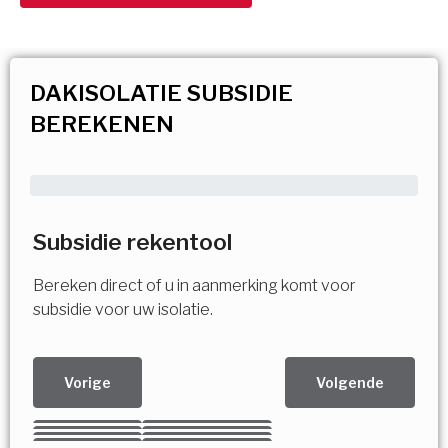
DAKISOLATIE SUBSIDIE
BEREKENEN
Subsidie rekentool
Bereken direct of u in aanmerking komt voor
subsidie voor uw isolatie.
Vorige
Volgende
Kies uw Isolatiemaatregel
Vorige
Volgende