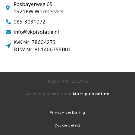
Rosbayerweg 65
1521RW Wormerveer
085-3031072
info@vkpisolatie.nl
KvK Nr: 78604273
BTW Nr: 861466755B01
© 2021 VKP ISOLATIE
Website gemaakt door:
Multiplus online
Privacy verklaring
Cookie beleid