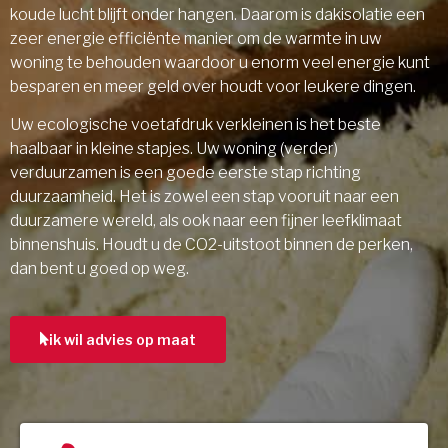
koude lucht blijft onder hangen. Daarom is dakisolatie een
zeer energie efficiënte manier om de warmte in uw
woning te behouden waardoor u enorm veel energie kunt
besparen en meer geld over houdt voor leukere dingen.
Uw ecologische voetafdruk verkleinen is het beste
haalbaar in kleine stapjes. Uw woning (verder)
verduurzamen is een goede eerste stap richting
duurzaamheid. Het is zowel een stap vooruit naar een
duurzamere wereld, als ook naar een fijner leefklimaat
binnenshuis. Houdt u de CO2-uitstoot binnen de perken,
dan bent u goed op weg.
ik wil advies op maat