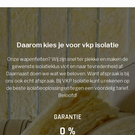
E-mail
Telefoonnummer
Daarom kies je voor vkp isolatie
Onze wapenfeiten? Wij zijn snel ter plekke en maken de
Vorige
gewenste isolatieklus vlot en naar tevredenheid af.
Daarnaast doen we wat we beloven. Want afspraak is bij
ons ook echt afspraak. Bij VKP Isolatie kunt u rekenen op
de beste isolatieoplossingen tegen een voordelig tarief.
Beloofd!
GARANTIE
0
 %