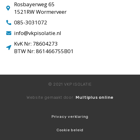
Rosbayerweg 65
1521RW Wormerveer
085-3031072
info@vkpisolatie.nl
KvK Nr: 78604273
BTW Nr: 861466755B01
© 2021 VKP ISOLATIE
Website gemaakt door:
Multiplus online
Privacy verklaring
Cookie beleid