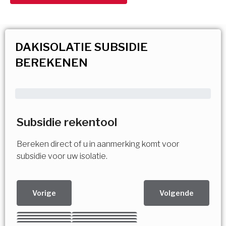
DAKISOLATIE SUBSIDIE
BEREKENEN
Subsidie rekentool
Bereken direct of u in aanmerking komt voor
subsidie voor uw isolatie.
Vorige
Volgende
Kies uw Isolatiemaatregel
Vorige
Volgende