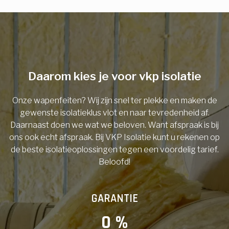
E-mail
Telefoonnummer
Daarom kies je voor vkp isolatie
Onze wapenfeiten? Wij zijn snel ter plekke en maken de
Vorige
gewenste isolatieklus vlot en naar tevredenheid af.
Daarnaast doen we wat we beloven. Want afspraak is bij
ons ook echt afspraak. Bij VKP Isolatie kunt u rekenen op
de beste isolatieoplossingen tegen een voordelig tarief.
Beloofd!
GARANTIE
0
 %