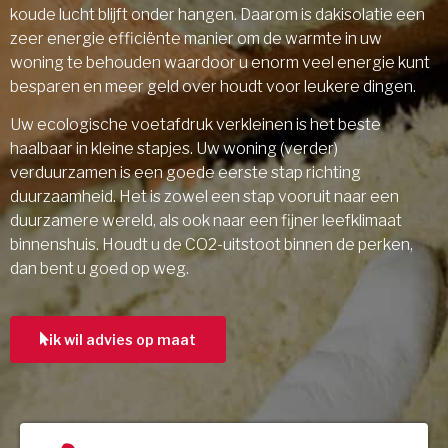
koude lucht blijft onder hangen. Daarom is dakisolatie een
zeer energie efficiënte manier om de warmte in uw
woning te behouden waardoor u enorm veel energie kunt
besparen en meer geld over houdt voor leukere dingen.
Uw ecologische voetafdruk verkleinen is het beste
haalbaar in kleine stapjes. Uw woning (verder)
verduurzamen is een goede eerste stap richting
duurzaamheid. Het is zowel een stap vooruit naar een
duurzamere wereld, als ook naar een fijner leefklimaat
binnenshuis. Houdt u de CO2-uitstoot binnen de perken,
dan bent u goed op weg.
ik wil advies op maat