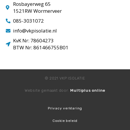
Rosbayerweg 65
1521RW Wormerveer
085-3031072
info@vkpisolatie.nl
KvK Nr: 78604273
BTW Nr: 861466755B01
© 2021 VKP ISOLATIE
Website gemaakt door:
Multiplus online
Privacy verklaring
Cookie beleid