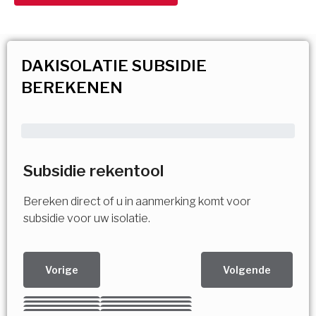
DAKISOLATIE SUBSIDIE
BEREKENEN
Subsidie rekentool
Bereken direct of u in aanmerking komt voor
subsidie voor uw isolatie.
Vorige
Volgende
Kies uw Isolatiemaatregel
Vorige
Volgende