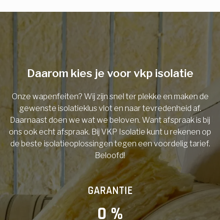
E-mail
Telefoonnummer
Daarom kies je voor vkp isolatie
Onze wapenfeiten? Wij zijn snel ter plekke en maken de
Vorige
gewenste isolatieklus vlot en naar tevredenheid af.
Daarnaast doen we wat we beloven. Want afspraak is bij
ons ook echt afspraak. Bij VKP Isolatie kunt u rekenen op
de beste isolatieoplossingen tegen een voordelig tarief.
Beloofd!
GARANTIE
0
 %