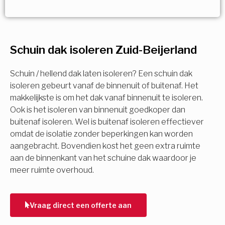
Vorige
Volgende
Vorige
Volgende
Ja!
Vorige
Volgende
Meerdere keuzes mogelijk
U komt in aanmerking voor
Schuin dak isoleren Zuid-Beijerland
Isolatiemaatregel
subsidie!
Spouwisolatie
Schuin / hellend dak laten isoleren? Een schuin dak
Vul uw gegevens in en ontvang nu direct uw
isoleren gebeurt vanaf de binnenuit of buitenaf. Het
berekening per mail.
makkelijkste is om het dak vanaf binnenuit te isoleren.
Vloerisolatie
Ook is het isoleren van binnenuit goedkoper dan
buitenaf isoleren. Wel is buitenaf isoleren effectiever
Dakisolatie
omdat de isolatie zonder beperkingen kan worden
Voornaam
aangebracht. Bovendien kost het geen extra ruimte
aan de binnenkant van het schuine dak waardoor je
Gevelisolatie
meer ruimte overhoud.
Achternaam
Vorige
Volgende
Vraag direct een offerte aan