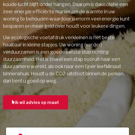
koude lucht blijft onder hangen. Daarom is dakisolatie een
zeer energie efficiënte manier om de warmte in uw
woning te behouden waardoor u enorm veel energie kunt
besparen en meer geld over houdt voor leukere dingen.
Uw ecologische voetafdruk verkleinen is het beste
haalbaar in kleine stapjes. Uw woning (verder)
verduurzamen is een goede eerste stap richting
duurzaamheid. Het is zowel een stap vooruit naar een
duurzamere wereld, als ook naar een fijner leefklimaat
binnenshuis. Houdt u de CO2-uitstoot binnen de perken,
dan bent u goed op weg.
ik wil advies op maat