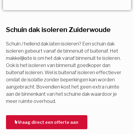
Vorige
Volgende
Vorige
Volgende
Ja!
Vorige
Volgende
Meerdere keuzes mogelijk
U komt in aanmerking voor
Schuin dak isoleren Zuiderwoude
Isolatiemaatregel
subsidie!
Spouwisolatie
Schuin / hellend dak laten isoleren? Een schuin dak
Vul uw gegevens in en ontvang nu direct uw
isoleren gebeurt vanaf de binnenuit of buitenaf. Het
berekening per mail.
makkelijkste is om het dak vanaf binnenuit te isoleren.
Vloerisolatie
Ook is het isoleren van binnenuit goedkoper dan
buitenaf isoleren. Wel is buitenaf isoleren effectiever
Dakisolatie
omdat de isolatie zonder beperkingen kan worden
Voornaam
aangebracht. Bovendien kost het geen extra ruimte
aan de binnenkant van het schuine dak waardoor je
Gevelisolatie
meer ruimte overhoud.
Achternaam
Vorige
Volgende
Vraag direct een offerte aan