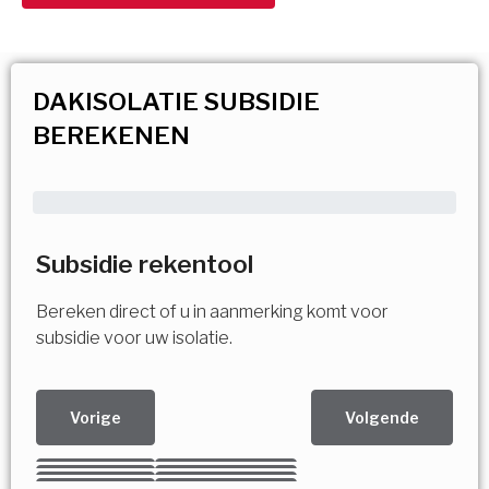
DAKISOLATIE SUBSIDIE
BEREKENEN
Subsidie rekentool
Bereken direct of u in aanmerking komt voor
subsidie voor uw isolatie.
Vorige
Volgende
Kies uw Isolatiemaatregel
Vorige
Volgende