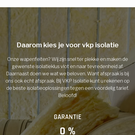
E-mail
Telefoonnummer
Daarom kies je voor vkp isolatie
Onze wapenfeiten? Wij zijn snel ter plekke en maken de
Vorige
gewenste isolatieklus vlot en naar tevredenheid af.
Daarnaast doen we wat we beloven. Want afspraak is bij
ons ook echt afspraak. Bij VKP Isolatie kunt u rekenen op
de beste isolatieoplossingen tegen een voordelig tarief.
Beloofd!
GARANTIE
0
 %