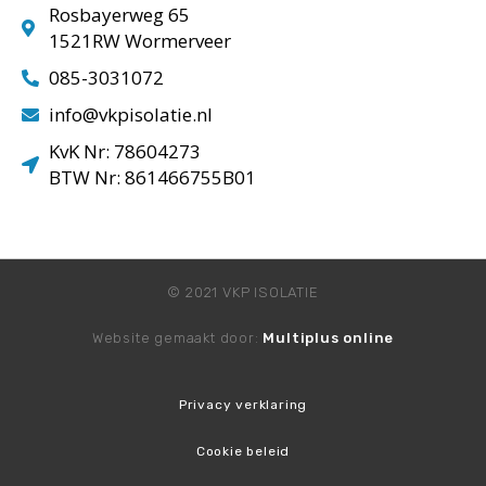
Rosbayerweg 65
1521RW Wormerveer
085-3031072
info@vkpisolatie.nl
KvK Nr: 78604273
BTW Nr: 861466755B01
© 2021 VKP ISOLATIE
Website gemaakt door:
Multiplus online
Privacy verklaring
Cookie beleid