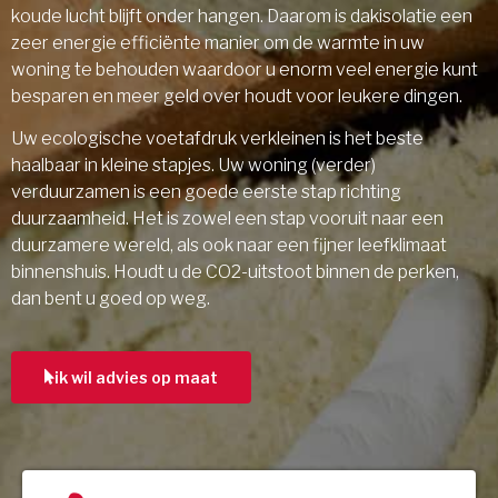
koude lucht blijft onder hangen. Daarom is dakisolatie een
zeer energie efficiënte manier om de warmte in uw
woning te behouden waardoor u enorm veel energie kunt
besparen en meer geld over houdt voor leukere dingen.
Uw ecologische voetafdruk verkleinen is het beste
haalbaar in kleine stapjes. Uw woning (verder)
verduurzamen is een goede eerste stap richting
duurzaamheid. Het is zowel een stap vooruit naar een
duurzamere wereld, als ook naar een fijner leefklimaat
binnenshuis. Houdt u de CO2-uitstoot binnen de perken,
dan bent u goed op weg.
ik wil advies op maat