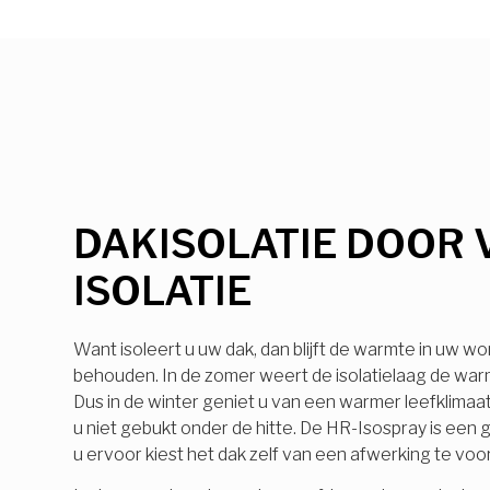
DAKISOLATIE DOOR 
ISOLATIE
Want isoleert u uw dak, dan blijft de warmte in uw wo
behouden. In de zomer weert de isolatielaag de warmt
Dus in de winter geniet u van een warmer leefklimaa
u niet gebukt onder de hitte. De HR-Isospray is ee
u ervoor kiest het dak zelf van een afwerking te voo