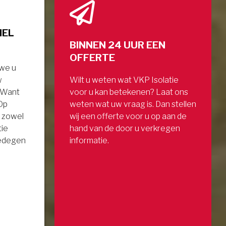
NEL
BINNEN 24 UUR EEN
OFFERTE
 we u
w
Wilt u weten wat VKP Isolatie
. Want
voor u kan betekenen? Laat ons
 Op
weten wat uw vraag is. Dan stellen
 zowel
wij een offerte voor u op aan de
tie
hand van de door u verkregen
gedegen
informatie.