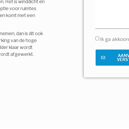
n. Het is winddicht en
ptie voor ruimtes
t en komt met een
nemen, dan is dit ook
Ik ga akkoo
rking van de hoge
lder klaar wordt
wordt afgewerkt.
AAN
VERS