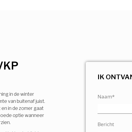
VKP
IK ONTVA
ning in de winter
Naam*
e van buitenaf juist.
t en in de zomer gaat
n goede optie wanneer
rzien.
Bericht