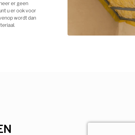
neer er geen
unt u er ook voor
bovenop wordt dan
eriaal.
EN