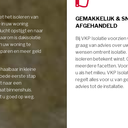
t het isoleren van
GEMAKKELIJK & S
e in uw woning
AFGEHANDELD
ucht opstijgt en naar
aarom is dakisolatie
Bij VKP Isolatie voorzien
in uw woning te
graag van advies over u
sparen en meer geld
wensen omtrent isolatie
isoleren betekent winst.
meerdere facetten. Voor
haalbaar in kleine
u als het milieu. VKP Isola
goede eerste stap
regelt alles voor u: van 
it naar een
advies tot de installatie.
aat binnenshuis.
t u goed op weg.