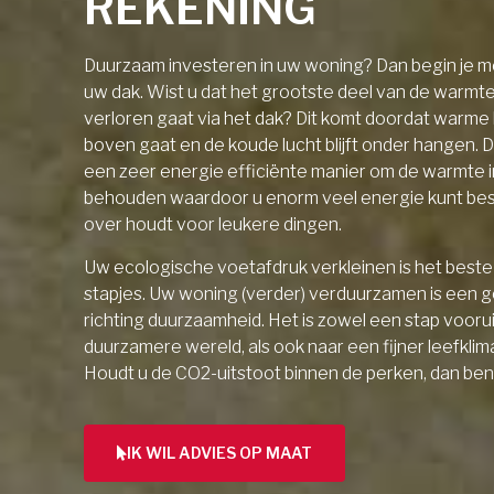
REKENING
Duurzaam investeren in uw woning? Dan begin je me
uw dak. Wist u dat het grootste deel van de warmt
verloren gaat via het dak? Dit komt doordat warme l
boven gaat en de koude lucht blijft onder hangen. D
een zeer energie efficiënte manier om de warmte 
behouden waardoor u enorm veel energie kunt be
over houdt voor leukere dingen.
Uw ecologische voetafdruk verkleinen is het beste 
stapjes. Uw woning (verder) verduurzamen is een 
richting duurzaamheid. Het is zowel een stap vooru
duurzamere wereld, als ook naar een fijner leefklim
Houdt u de CO2-uitstoot binnen de perken, dan ben
IK WIL ADVIES OP MAAT