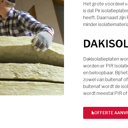
Het grote voordeel va
is dat Pir isolatiep
heeft. Daarnaast zijn
minder isolatiemateri
DAKISO
Dakisolatieplaten wor
worden er PIR Isolati
en beloopbaar. Bij het
zowel van buitenaf of 
buitenaf wordt de iso
wordt meestal PIR of
OFFERTE AANV