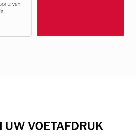
voor u: van
de
N UW VOETAFDRUK