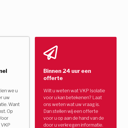
nel
Binnen 24 uur een
offerte
zien we u
Wilt u weten wat VKP Isolatie
er uw
voor u kan betekenen? Laat
tie. Want
ons weten wat uw vraag is.
nst. Op
Dan stellen wij een offerte
Voor
voor u op aan de hand van de
u. VKP
door u verkregen informatie.