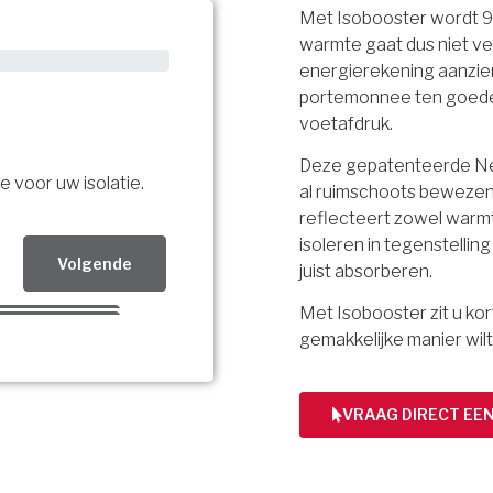
Met Isobooster wordt 
warmte gaat dus niet ve
energierekening aanzien
portemonnee ten goede, 
voetafdruk.
Deze gepatenteerde Ned
e voor uw isolatie.
al ruimschoots bewezen.
reflecteert zowel warmt
isoleren in tegenstellin
Volgende
juist absorberen.
Met Isobooster zit u k
Volgende
gemakkelijke manier wilt
Volgende
bsidie!
VRAAG DIRECT EE
ing per mail.