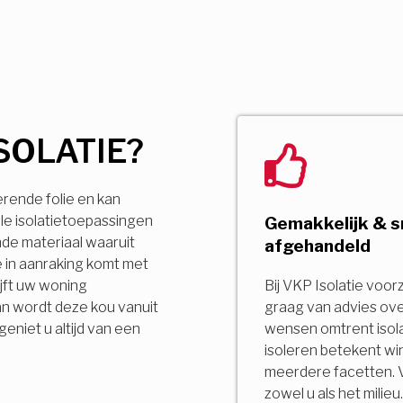
SOLATIE?
erende folie en kan
le isolatietoepassingen
Gemakkelijk & s
ende materiaal waaruit
afgehandeld
 in aanraking komt met
jft uw woning
Bij VKP Isolatie voor
an wordt deze kou vanuit
graag van advies ov
niet u altijd van een
wensen omtrent isola
isoleren betekent wi
meerdere facetten. 
zowel u als het milie