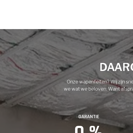
Voornaam
Achternaam
Vloerisolatie
Dakisolatie
E-mail
Gevelisolatie
DAARO
Telefoonnummer
Vorige
Volgende
Onze wapenfeiten? Wij zijn sne
we wat we beloven. Want afspraak
Vorige
GARANTIE
0
 %