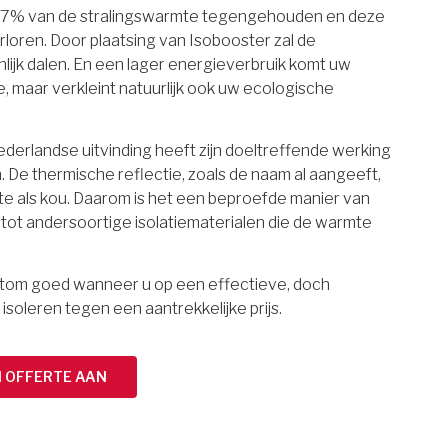
97% van de stralingswarmte tegengehouden en deze
rloren. Door plaatsing van Isobooster zal de
lijk dalen. En een lager energieverbruik komt uw
maar verkleint natuurlijk ook uw ecologische
erlandse uitvinding heeft zijn doeltreffende werking
 De thermische reflectie, zoals de naam al aangeeft,
e als kou. Daarom is het een beproefde manier van
g tot andersoortige isolatiematerialen die de warmte
ortom goed wanneer u op een effectieve, doch
 isoleren tegen een aantrekkelijke prijs.
N OFFERTE AAN