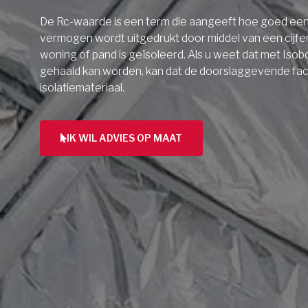
De Rc-waarde is een term die aangeeft hoe goed een 
vermogen wordt uitgedrukt door middel van een cijfe
woning of pand is geïsoleerd. Als u weet dat met Isob
gehaald kan worden, kan dat de doorslaggevende facto
isolatiemateriaal.
IK WIL ADVIES OP MAAT