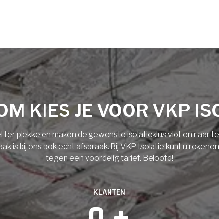
M KIES JE VOOR VKP IS
l ter plekke en maken de gewenste isolatieklus vlot en naar 
 is bij ons ook echt afspraak. Bij VKP Isolatie kunt u rekene
tegen een voordelig tarief. Beloofd!
KLANTEN
0
 +