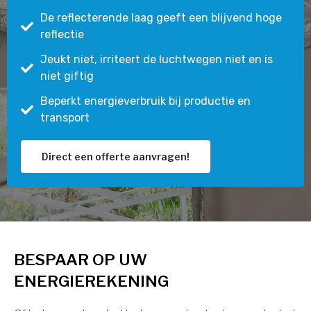
De reflecterende laag geeft een blijvend hoge
reflectie
Jeukt niet, irriteert de luchtwegen niet en is
niet giftig
Beperkt energieverbruik bij productie en
transport
Direct een offerte aanvragen!
BESPAAR OP UW
ENERGIEREKENING