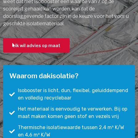
weet dat met Isobooster een waarde van 7 op de
scorelijst gehaald kan worden, kan dat de
doorslaggevende factor zijn in de keuze voor het voor u
geschikte isolatiemateriaal.
ik wil advies op maat
Waarom dakisolatie?
Isobooster is licht, dun, flexibel, geluiddempend
en volledig recyclebaar
Het materiaal is eenvoudig te verwerken. Bij op
maat maken komen geen stof en vezels vrij
Thermische isolatiewaarde tussen 2,4 m² K/W
en 4,6 m² K/W