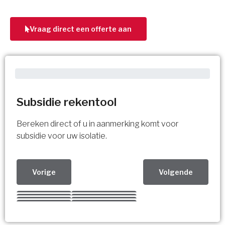
Vraag direct een offerte aan
Subsidie rekentool
Bereken direct of u in aanmerking komt voor
subsidie voor uw isolatie.
Vorige
Volgende
Kies uw Isolatiemaatregel
Vorige
Volgende
Vorige
Volgende
Vorige
Volgende
Ja!
Vorige
Volgende
Meerdere keuzes mogelijk