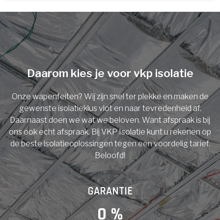
U komt in aanmerking voor
Isolatiemaatregel
subsidie!
Spouwisolatie
Vul uw gegevens in en ontvang nu direct uw
berekening per mail.
Daarom kies je voor vkp isolatie
Vloerisolatie
Onze wapenfeiten? Wij zijn snel ter plekke en maken de
Dakisolatie
gewenste isolatieklus vlot en naar tevredenheid af.
Voornaam
Daarnaast doen we wat we beloven. Want afspraak is bij
ons ook echt afspraak. Bij VKP Isolatie kunt u rekenen op
Gevelisolatie
de beste isolatieoplossingen tegen een voordelig tarief.
Beloofd!
Achternaam
Vorige
Volgende
GARANTIE
E-mail
0
 %