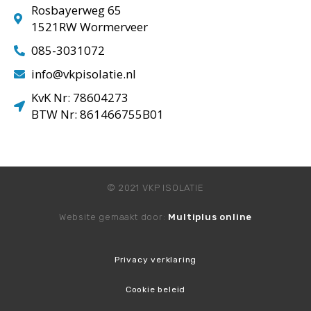
Rosbayerweg 65
1521RW Wormerveer
085-3031072
info@vkpisolatie.nl
KvK Nr: 78604273
BTW Nr: 861466755B01
© 2021 VKP ISOLATIE
Website gemaakt door:
Multiplus online
Privacy verklaring
Cookie beleid