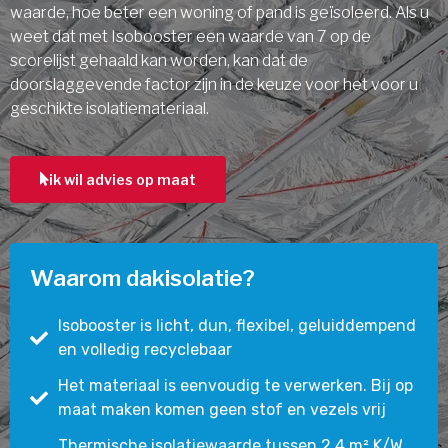
waarde, hoe beter een woning of pand is geïsoleerd. Als u
weet dat met Isobooster een waarde van 7 op de
scorelijst gehaald kan worden, kan dat de
doorslaggevende factor zijn in de keuze voor het voor u
geschikte isolatiemateriaal.
ik wil advies op maat
Waarom dakisolatie?
Isobooster is licht, dun, flexibel, geluiddempend
en volledig recyclebaar
Het materiaal is eenvoudig te verwerken. Bij op
maat maken komen geen stof en vezels vrij
Thermische isolatiewaarde tussen 2,4 m² K/W