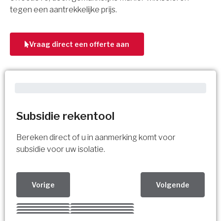
tegen een aantrekkelijke prijs.
Vraag direct een offerte aan
Subsidie rekentool
Bereken direct of u in aanmerking komt voor
subsidie voor uw isolatie.
Vorige
Volgende
Kies uw Isolatiemaatregel
Vorige
Volgende
Vorige
Volgende