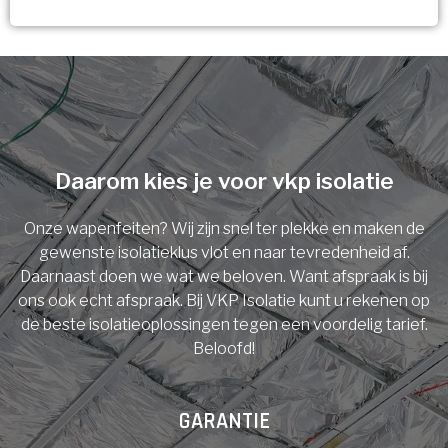
Vorige
Volgende
Ja!
Vorige
Volgende
Meerdere keuzes mogelijk
U komt in aanmerking voor
Isolatiemaatregel
subsidie!
Spouwisolatie
Vul uw gegevens in en ontvang nu direct uw
berekening per mail.
Daarom kies je voor vkp isolatie
Vloerisolatie
Onze wapenfeiten? Wij zijn snel ter plekke en maken de
Dakisolatie
gewenste isolatieklus vlot en naar tevredenheid af.
Voornaam
Daarnaast doen we wat we beloven. Want afspraak is bij
ons ook echt afspraak. Bij VKP Isolatie kunt u rekenen op
Gevelisolatie
de beste isolatieoplossingen tegen een voordelig tarief.
Beloofd!
Achternaam
Vorige
Volgende
GARANTIE