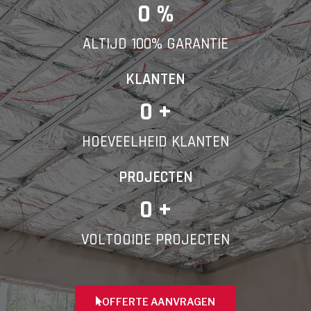
E-mail
0
 %
ALTIJD 100% GARANTIE
Telefoonnummer
KLANTEN
0
 +
HOEVEELHEID KLANTEN
Vorige
PROJECTEN
0
 +
VOLTOOIDE PROJECTEN
OFFERTE AANVRAGEN