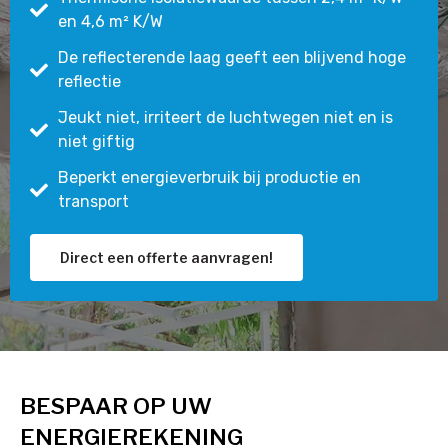
en 4,6 m² K/W
De reflecterende laag geeft een blijvend hoge
reflectie
Jeukt niet, irriteert de luchtwegen niet en is
niet giftig
Beperkt energieverbruik bij productie en
transport
Direct een offerte aanvragen!
BESPAAR OP UW
ENERGIEREKENING