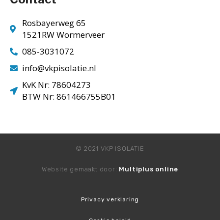
Rosbayerweg 65
1521RW Wormerveer
085-3031072
info@vkpisolatie.nl
KvK Nr: 78604273
BTW Nr: 861466755B01
© 2021 VKP ISOLATIE
Website gemaakt door:
Multiplus online
Privacy verklaring