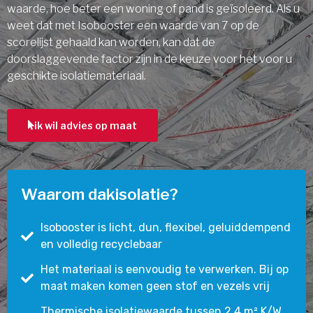
waarde, hoe beter een woning of pand is geïsoleerd. Als u
weet dat met Isobooster een waarde van 7 op de
scorelijst gehaald kan worden, kan dat de
doorslaggevende factor zijn in de keuze voor het voor u
geschikte isolatiemateriaal.
ik wil advies op maat
Waarom dakisolatie?
Isobooster is licht, dun, flexibel, geluiddempend
en volledig recyclebaar
Het materiaal is eenvoudig te verwerken. Bij op
maat maken komen geen stof en vezels vrij
Thermische isolatiewaarde tussen 2,4 m² K/W