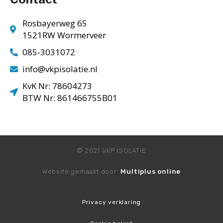
Rosbayerweg 65
1521RW Wormerveer
085-3031072
info@vkpisolatie.nl
KvK Nr: 78604273
BTW Nr: 861466755B01
© 2021 VKP ISOLATIE
Website gemaakt door:
Multiplus online
Privacy verklaring