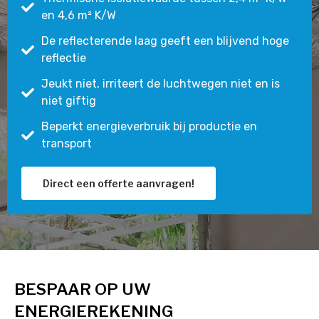
en 4,6 m² K/W
De reflecterende laag geeft een blijvend hoge
reflectie
Jeukt niet, irriteert de luchtwegen niet en is
niet giftig
Beperkt energieverbruik bij productie en
transport
Direct een offerte aanvragen!
BESPAAR OP UW
ENERGIEREKENING