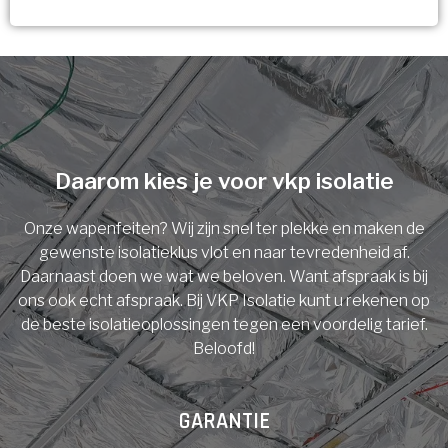
Vorige
Volgende
Ja!
Vorige
Volgende
Meerdere keuzes mogelijk
U komt in aanmerking voor
Isolatiemaatregel
subsidie!
Spouwisolatie
Vul uw gegevens in en ontvang nu direct uw
berekening per mail.
Daarom kies je voor vkp isolatie
Vloerisolatie
Onze wapenfeiten? Wij zijn snel ter plekke en maken de
Dakisolatie
gewenste isolatieklus vlot en naar tevredenheid af.
Voornaam
Daarnaast doen we wat we beloven. Want afspraak is bij
ons ook echt afspraak. Bij VKP Isolatie kunt u rekenen op
Gevelisolatie
de beste isolatieoplossingen tegen een voordelig tarief.
Beloofd!
Achternaam
Vorige
Volgende
GARANTIE