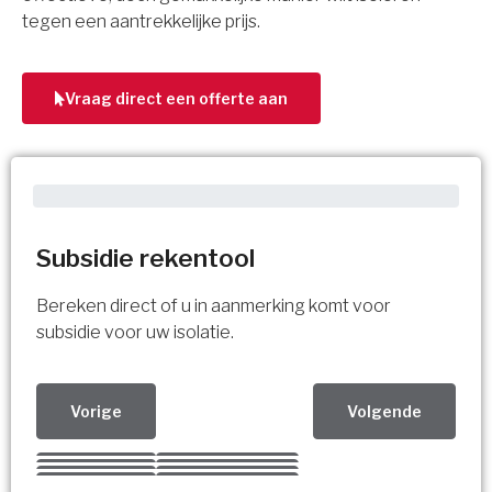
tegen een aantrekkelijke prijs.
Vraag direct een offerte aan
Subsidie rekentool
Bereken direct of u in aanmerking komt voor
subsidie voor uw isolatie.
Vorige
Volgende
Kies uw Isolatiemaatregel
Vorige
Volgende
Vorige
Volgende