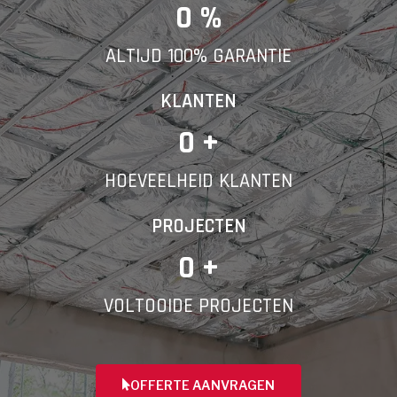
E-mail
0
 %
ALTIJD 100% GARANTIE
Telefoonnummer
KLANTEN
0
 +
HOEVEELHEID KLANTEN
Vorige
PROJECTEN
0
 +
VOLTOOIDE PROJECTEN
OFFERTE AANVRAGEN