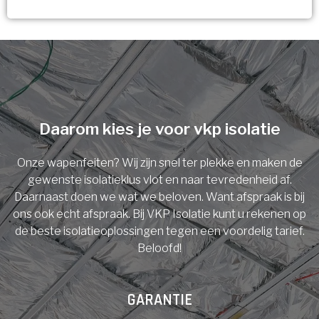
Vorige
Volgende
Ja!
Vorige
Volgende
Meerdere keuzes mogelijk
U komt in aanmerking voor
Isolatiemaatregel
subsidie!
Spouwisolatie
Vul uw gegevens in en ontvang nu direct uw
berekening per mail.
Daarom kies je voor vkp isolatie
Vloerisolatie
Onze wapenfeiten? Wij zijn snel ter plekke en maken de
Dakisolatie
gewenste isolatieklus vlot en naar tevredenheid af.
Voornaam
Daarnaast doen we wat we beloven. Want afspraak is bij
ons ook echt afspraak. Bij VKP Isolatie kunt u rekenen op
Gevelisolatie
de beste isolatieoplossingen tegen een voordelig tarief.
Beloofd!
Achternaam
Vorige
Volgende
GARANTIE