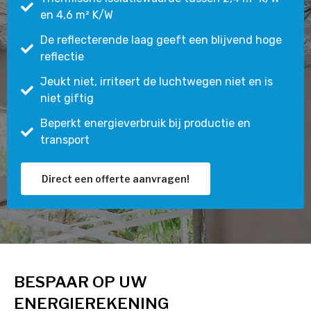
en 4,6 m² K/W
De reflecterende laag geeft een blijvend hoge
reflectie
Jeukt niet, irriteert de luchtwegen niet en is
niet giftig
Beperkt energieverbruik bij productie en
transport
Direct een offerte aanvragen!
BESPAAR OP UW
ENERGIEREKENING