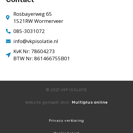
Rosbayerweg 65
1521RW Wormerveer
085-3031072
info@vkpisolatie.nl
KvK Nr: 78604273
BTW Nr: 861466755B01
© 2021 VKP ISOLATIE
Website gemaakt door:
Multiplus online
Privacy verklaring