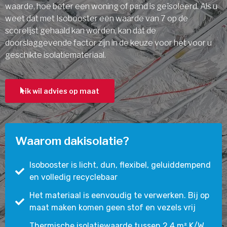
waarde, hoe beter een woning of pand is geïsoleerd. Als u
weet dat met Isobooster een waarde van 7 op de
scorelijst gehaald kan worden, kan dat de
doorslaggevende factor zijn in de keuze voor het voor u
geschikte isolatiemateriaal.
ik wil advies op maat
Waarom dakisolatie?
Isobooster is licht, dun, flexibel, geluiddempend
en volledig recyclebaar
Het materiaal is eenvoudig te verwerken. Bij op
maat maken komen geen stof en vezels vrij
Thermische isolatiewaarde tussen 2,4 m² K/W