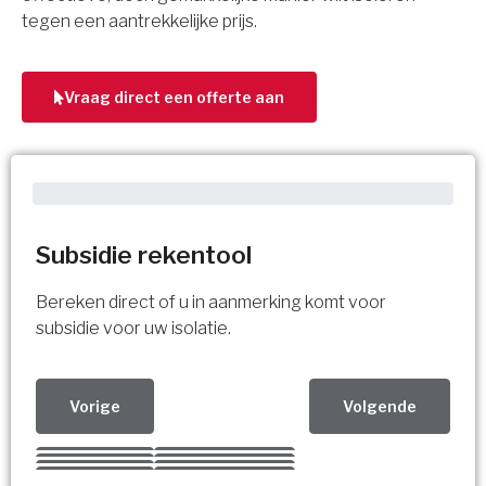
tegen een aantrekkelijke prijs.
Vraag direct een offerte aan
Subsidie rekentool
Bereken direct of u in aanmerking komt voor
subsidie voor uw isolatie.
Vorige
Volgende
Kies uw Isolatiemaatregel
Vorige
Volgende
Vorige
Volgende