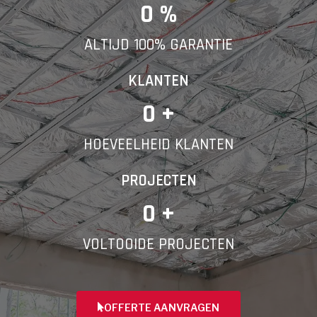
E-mail
0
 %
ALTIJD 100% GARANTIE
Telefoonnummer
KLANTEN
0
 +
HOEVEELHEID KLANTEN
Vorige
PROJECTEN
0
 +
VOLTOOIDE PROJECTEN
OFFERTE AANVRAGEN