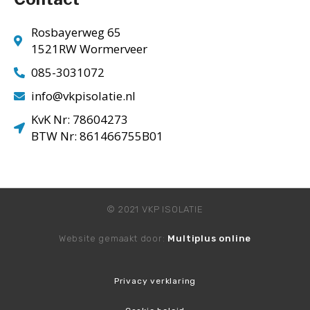
Rosbayerweg 65
1521RW Wormerveer
085-3031072
info@vkpisolatie.nl
KvK Nr: 78604273
BTW Nr: 861466755B01
© 2021 VKP ISOLATIE
Website gemaakt door:
Multiplus online
Privacy verklaring