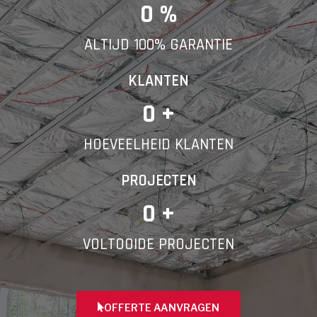
E-mail
0
 %
ALTIJD 100% GARANTIE
Telefoonnummer
KLANTEN
0
 +
HOEVEELHEID KLANTEN
Vorige
PROJECTEN
0
 +
VOLTOOIDE PROJECTEN
OFFERTE AANVRAGEN