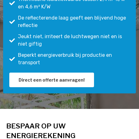
en 4,6 m² K/W
De reflecterende laag geeft een blijvend hoge
reflectie
Jeukt niet, irriteert de luchtwegen niet en is
niet giftig
Beperkt energieverbruik bij productie en
transport
Direct een offerte aanvragen!
BESPAAR OP UW
ENERGIEREKENING