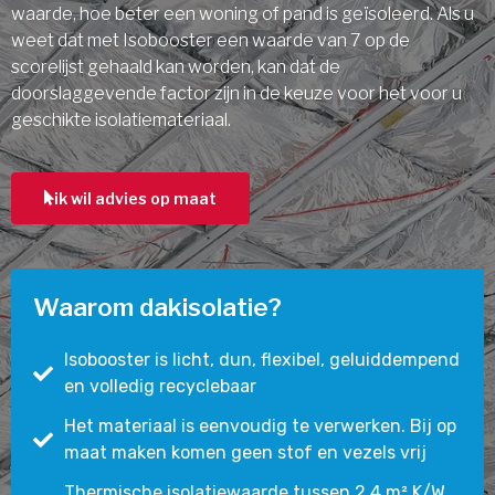
waarde, hoe beter een woning of pand is geïsoleerd. Als u
weet dat met Isobooster een waarde van 7 op de
scorelijst gehaald kan worden, kan dat de
doorslaggevende factor zijn in de keuze voor het voor u
geschikte isolatiemateriaal.
ik wil advies op maat
Waarom dakisolatie?
Isobooster is licht, dun, flexibel, geluiddempend
en volledig recyclebaar
Het materiaal is eenvoudig te verwerken. Bij op
maat maken komen geen stof en vezels vrij
Thermische isolatiewaarde tussen 2,4 m² K/W