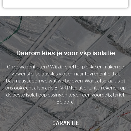
Vorige
Volgende
Ja!
Vorige
Volgende
Meerdere keuzes mogelijk
U komt in aanmerking voor
Isolatiemaatregel
subsidie!
Spouwisolatie
Vul uw gegevens in en ontvang nu direct uw
berekening per mail.
Daarom kies je voor vkp isolatie
Vloerisolatie
Onze wapenfeiten? Wij zijn snel ter plekke en maken de
Dakisolatie
gewenste isolatieklus vlot en naar tevredenheid af.
Voornaam
Daarnaast doen we wat we beloven. Want afspraak is bij
ons ook echt afspraak. Bij VKP Isolatie kunt u rekenen op
Gevelisolatie
de beste isolatieoplossingen tegen een voordelig tarief.
Beloofd!
Achternaam
Vorige
Volgende
GARANTIE