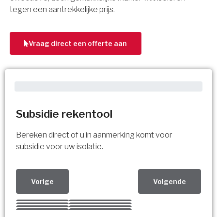
tegen een aantrekkelijke prijs.
Vraag direct een offerte aan
Subsidie rekentool
Bereken direct of u in aanmerking komt voor
subsidie voor uw isolatie.
Vorige
Volgende
Kies uw Isolatiemaatregel
Vorige
Volgende
Vorige
Volgende