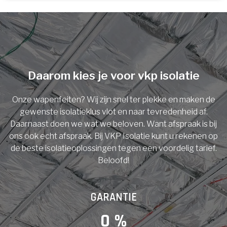
U komt in aanmerking voor
Isolatiemaatregel
subsidie!
Spouwisolatie
Vul uw gegevens in en ontvang nu direct uw
berekening per mail.
Daarom kies je voor vkp isolatie
Vloerisolatie
Onze wapenfeiten? Wij zijn snel ter plekke en maken de
Dakisolatie
gewenste isolatieklus vlot en naar tevredenheid af.
Voornaam
Daarnaast doen we wat we beloven. Want afspraak is bij
ons ook echt afspraak. Bij VKP Isolatie kunt u rekenen op
Gevelisolatie
de beste isolatieoplossingen tegen een voordelig tarief.
Beloofd!
Achternaam
Vorige
Volgende
GARANTIE
E-mail
0
 %