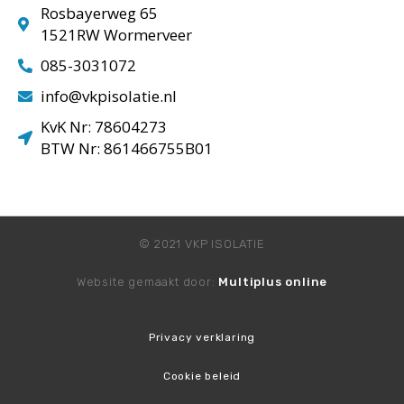
Rosbayerweg 65
1521RW Wormerveer
085-3031072
info@vkpisolatie.nl
KvK Nr: 78604273
BTW Nr: 861466755B01
© 2021 VKP ISOLATIE
Website gemaakt door:
Multiplus online
Privacy verklaring
Cookie beleid