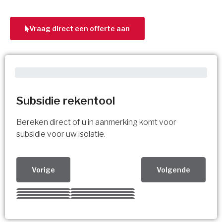
Vraag direct een offerte aan
Subsidie rekentool
Bereken direct of u in aanmerking komt voor
subsidie voor uw isolatie.
Vorige
Volgende
Kies uw Isolatiemaatregel
Vorige
Volgende
Vorige
Volgende
Vorige
Volgende
Ja!
Vorige
Volgende
Meerdere keuzes mogelijk