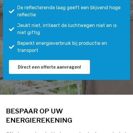
De reflecterende laag geeft een blijvend hoge
reflectie
Jeukt niet, irriteert de luchtwegen niet en is
niet giftig
Beperkt energieverbruik bij productie en
transport
Direct een offerte aanvragen!
BESPAAR OP UW
ENERGIEREKENING