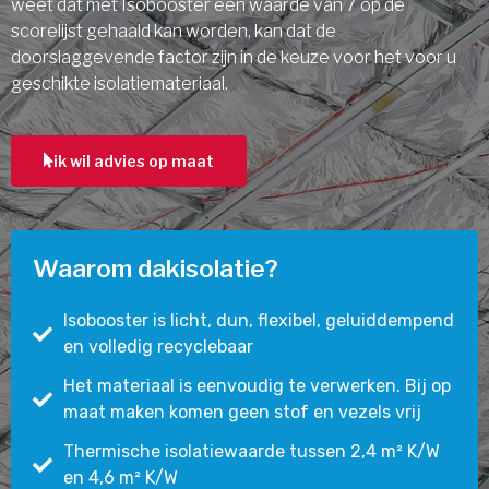
weet dat met Isobooster een waarde van 7 op de
scorelijst gehaald kan worden, kan dat de
doorslaggevende factor zijn in de keuze voor het voor u
geschikte isolatiemateriaal.
ik wil advies op maat
Waarom dakisolatie?
Isobooster is licht, dun, flexibel, geluiddempend
en volledig recyclebaar
Het materiaal is eenvoudig te verwerken. Bij op
maat maken komen geen stof en vezels vrij
Thermische isolatiewaarde tussen 2,4 m² K/W
en 4,6 m² K/W