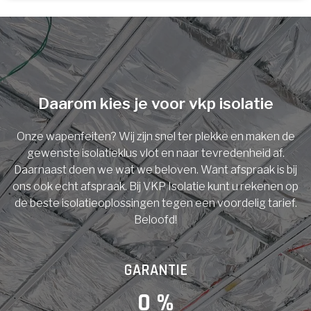
U komt in aanmerking voor
Isolatiemaatregel
subsidie!
Spouwisolatie
Vul uw gegevens in en ontvang nu direct uw
berekening per mail.
Daarom kies je voor vkp isolatie
Vloerisolatie
Onze wapenfeiten? Wij zijn snel ter plekke en maken de
Dakisolatie
gewenste isolatieklus vlot en naar tevredenheid af.
Voornaam
Daarnaast doen we wat we beloven. Want afspraak is bij
ons ook echt afspraak. Bij VKP Isolatie kunt u rekenen op
Gevelisolatie
de beste isolatieoplossingen tegen een voordelig tarief.
Beloofd!
Achternaam
Vorige
Volgende
GARANTIE
E-mail
0
 %