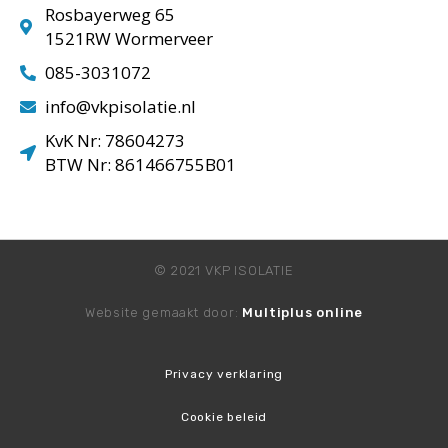
Rosbayerweg 65
1521RW Wormerveer
085-3031072
info@vkpisolatie.nl
KvK Nr: 78604273
BTW Nr: 861466755B01
© 2021 VKP ISOLATIE
Website gemaakt door:
Multiplus online
Privacy verklaring
Cookie beleid