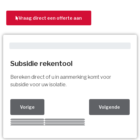
Vraag direct een offerte aan
Subsidie rekentool
Bereken direct of u in aanmerking komt voor
subsidie voor uw isolatie.
Vorige
Volgende
Kies uw Isolatiemaatregel
Vorige
Volgende
Vorige
Volgende
Vorige
Volgende
Ja!
Vorige
Volgende
Meerdere keuzes mogelijk