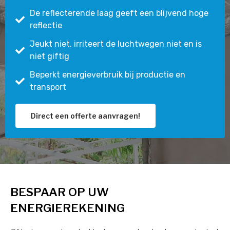
De reflecterende laag geeft een blijvend hoge
reflectie
Jeukt niet, irriteert de luchtwegen niet en is
niet giftig
Beperkt energieverbruik bij productie en
transport
Direct een offerte aanvragen!
BESPAAR OP UW
ENERGIEREKENING