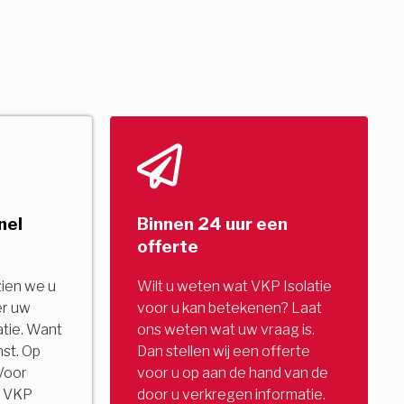
nel
Binnen 24 uur een
offerte
zien we u
Wilt u weten wat VKP Isolatie
er uw
voor u kan betekenen? Laat
tie. Want
ons weten wat uw vraag is.
nst. Op
Dan stellen wij een offerte
Voor
voor u op aan de hand van de
u. VKP
door u verkregen informatie.