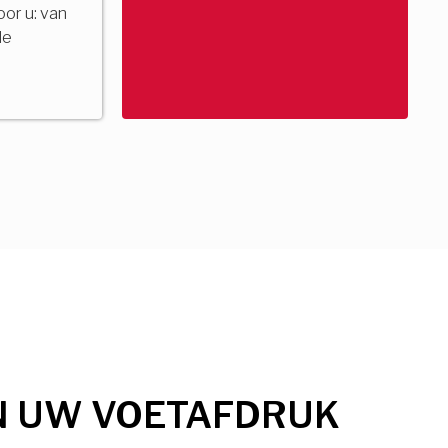
voor u: van
de
N UW VOETAFDRUK