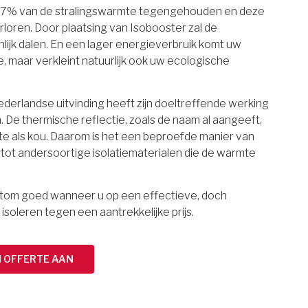
97% van de stralingswarmte tegengehouden en deze
rloren. Door plaatsing van Isobooster zal de
lijk dalen. En een lager energieverbruik komt uw
maar verkleint natuurlijk ook uw ecologische
erlandse uitvinding heeft zijn doeltreffende werking
 De thermische reflectie, zoals de naam al aangeeft,
e als kou. Daarom is het een beproefde manier van
g tot andersoortige isolatiematerialen die de warmte
ortom goed wanneer u op een effectieve, doch
 isoleren tegen een aantrekkelijke prijs.
N OFFERTE AAN