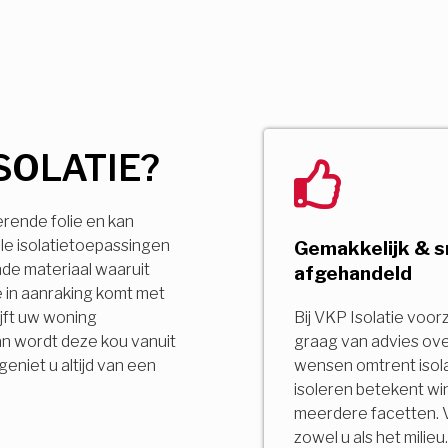
SOLATIE?
erende folie en kan
le isolatietoepassingen
Gemakkelijk & s
ende materiaal waaruit
afgehandeld
 in aanraking komt met
jft uw woning
Bij VKP Isolatie voor
an wordt deze kou vanuit
graag van advies ov
niet u altijd van een
wensen omtrent isola
isoleren betekent wi
meerdere facetten. 
zowel u als het milie