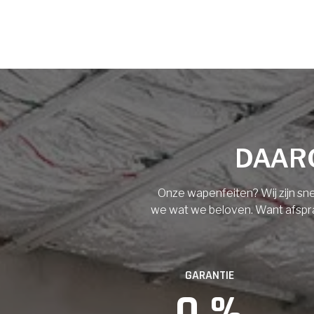
Voornaam
Achternaam
Vloerisolatie
Dakisolatie
E-mail
Gevelisolatie
DAARO
Telefoonnummer
Vorige
Volgende
Onze wapenfeiten? Wij zijn sne
we wat we beloven. Want afspraak
Vorige
GARANTIE
0
 %