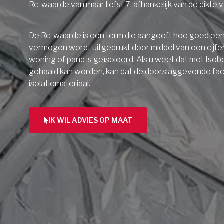
Rc-waarde van maar liefst 7, afhankelijk van de dikte v
De Rc-waarde is een term die aangeeft hoe goed een 
vermogen wordt uitgedrukt door middel van een cijfe
woning of pand is geïsoleerd. Als u weet dat met Isob
gehaald kan worden, kan dat de doorslaggevende facto
isolatiemateriaal.
IK WIL ADVIES OP MAAT