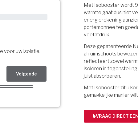
Met Isobooster wordt 
warmte gaat dus niet ve
energierekening aanzien
portemonnee ten goede, 
voetafdruk.
Deze gepatenteerde Ned
e voor uw isolatie.
al ruimschoots bewezen.
reflecteert zowel warmt
isoleren in tegenstellin
Volgende
juist absorberen.
Met Isobooster zit u k
Volgende
gemakkelijke manier wilt
Volgende
bsidie!
VRAAG DIRECT EE
ing per mail.