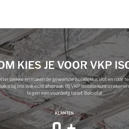
M KIES JE VOOR VKP IS
l ter plekke en maken de gewenste isolatieklus vlot en naar 
 is bij ons ook echt afspraak. Bij VKP Isolatie kunt u rekene
tegen een voordelig tarief. Beloofd!
KLANTEN
0
 +