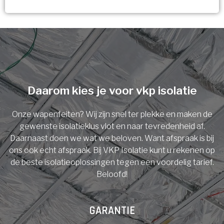
Vorige
Volgende
Ja!
Vorige
Volgende
Meerdere keuzes mogelijk
U komt in aanmerking voor
Isolatiemaatregel
subsidie!
Spouwisolatie
Vul uw gegevens in en ontvang nu direct uw
berekening per mail.
Daarom kies je voor vkp isolatie
Vloerisolatie
Onze wapenfeiten? Wij zijn snel ter plekke en maken de
Dakisolatie
gewenste isolatieklus vlot en naar tevredenheid af.
Voornaam
Daarnaast doen we wat we beloven. Want afspraak is bij
ons ook echt afspraak. Bij VKP Isolatie kunt u rekenen op
Gevelisolatie
de beste isolatieoplossingen tegen een voordelig tarief.
Beloofd!
Achternaam
Vorige
Volgende
GARANTIE