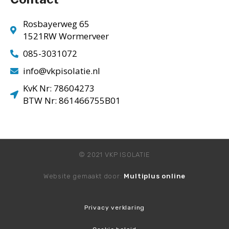
Rosbayerweg 65
1521RW Wormerveer
085-3031072
info@vkpisolatie.nl
KvK Nr: 78604273
BTW Nr: 861466755B01
© 2021 VKP ISOLATIE
Website gemaakt door:
Multiplus online
Privacy verklaring