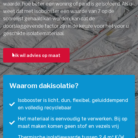
waarde, hoe beter een woning of pand is geïsoleerd. Als u
weet dat met Isobooster een waarde van 7 op de
scorelijst gehaald kan worden, kan dat de
doorslaggevende factor zijn in de keuze voor het voor u
geschikte isolatiemateriaal.
ik wil advies op maat
Waarom dakisolatie?
Isobooster is licht, dun, flexibel, geluiddempend
en volledig recyclebaar
Het materiaal is eenvoudig te verwerken. Bij op
maat maken komen geen stof en vezels vrij
Thermische isolatiewaarde tussen 2,4 m² K/W