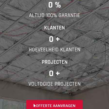
E-mail
0
 %
ALTIJD 100% GARANTIE
Telefoonnummer
KLANTEN
0
 +
HOEVEELHEID KLANTEN
Vorige
PROJECTEN
0
 +
VOLTOOIDE PROJECTEN
OFFERTE AANVRAGEN