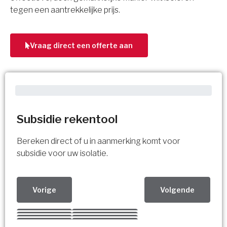
tegen een aantrekkelijke prijs.
Vraag direct een offerte aan
Subsidie rekentool
Bereken direct of u in aanmerking komt voor
subsidie voor uw isolatie.
Vorige
Volgende
Kies uw Isolatiemaatregel
Vorige
Volgende
Vorige
Volgende