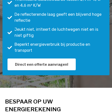
en 4,6 m² K/W
De reflecterende laag geeft een blijvend hoge
reflectie
Jeukt niet, irriteert de luchtwegen niet en is
niet giftig
Beperkt energieverbruik bij productie en
transport
Direct een offerte aanvragen!
BESPAAR OP UW
ENERGIEREKENING