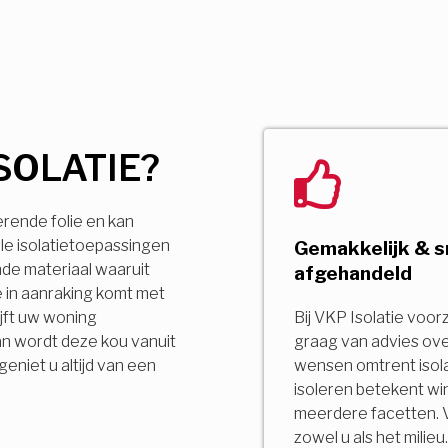
SOLATIE?
erende folie en kan
le isolatietoepassingen
Gemakkelijk & s
ende materiaal waaruit
afgehandeld
 in aanraking komt met
jft uw woning
Bij VKP Isolatie voor
an wordt deze kou vanuit
graag van advies ov
niet u altijd van een
wensen omtrent isola
isoleren betekent wi
meerdere facetten. 
zowel u als het milie