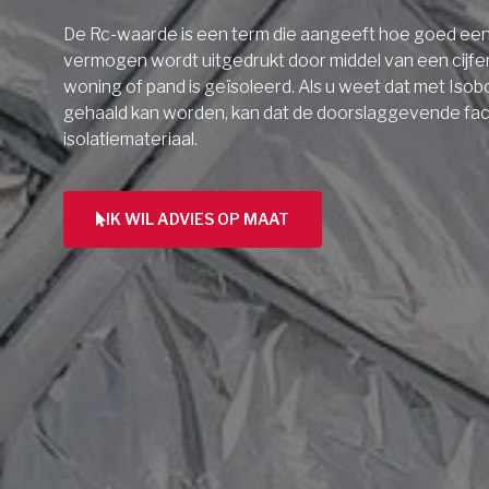
De Rc-waarde is een term die aangeeft hoe goed een 
vermogen wordt uitgedrukt door middel van een cijfe
woning of pand is geïsoleerd. Als u weet dat met Isob
gehaald kan worden, kan dat de doorslaggevende facto
isolatiemateriaal.
IK WIL ADVIES OP MAAT