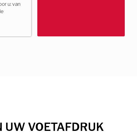
voor u: van
de
N UW VOETAFDRUK