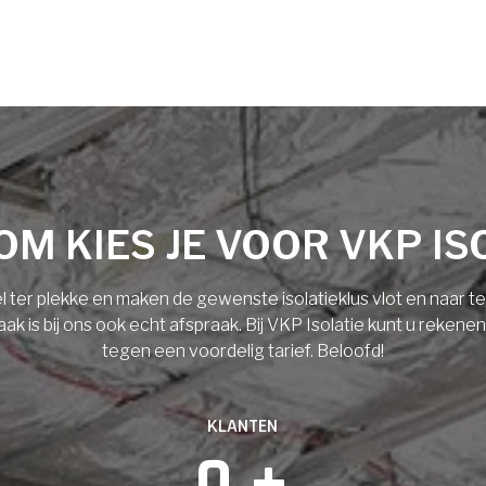
M KIES JE VOOR VKP IS
l ter plekke en maken de gewenste isolatieklus vlot en naar 
 is bij ons ook echt afspraak. Bij VKP Isolatie kunt u rekene
tegen een voordelig tarief. Beloofd!
KLANTEN
0
 +