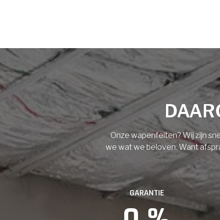
Voornaam
Achternaam
Vloerisolatie
Dakisolatie
E-mail
Gevelisolatie
DAARO
Telefoonnummer
Vorige
Volgende
Onze wapenfeiten? Wij zijn sne
we wat we beloven. Want afspraak
Vorige
GARANTIE
0
 %