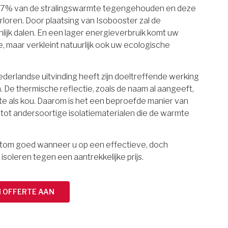
97% van de stralingswarmte tegengehouden en deze
rloren. Door plaatsing van Isobooster zal de
lijk dalen. En een lager energieverbruik komt uw
maar verkleint natuurlijk ook uw ecologische
erlandse uitvinding heeft zijn doeltreffende werking
 De thermische reflectie, zoals de naam al aangeeft,
e als kou. Daarom is het een beproefde manier van
g tot andersoortige isolatiematerialen die de warmte
ortom goed wanneer u op een effectieve, doch
 isoleren tegen een aantrekkelijke prijs.
N OFFERTE AAN