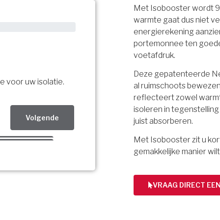
Met Isobooster wordt 
warmte gaat dus niet ve
energierekening aanzien
portemonnee ten goede, 
voetafdruk.
Deze gepatenteerde Ned
e voor uw isolatie.
al ruimschoots bewezen.
reflecteert zowel warmt
isoleren in tegenstellin
Volgende
juist absorberen.
Met Isobooster zit u k
Volgende
gemakkelijke manier wilt
Volgende
bsidie!
VRAAG DIRECT EE
ing per mail.