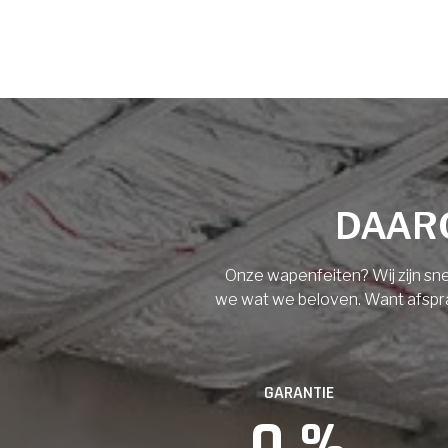
Voornaam
Achternaam
Vloerisolatie
Dakisolatie
E-mail
Gevelisolatie
DAARO
Telefoonnummer
Vorige
Volgende
Onze wapenfeiten? Wij zijn sne
we wat we beloven. Want afspraak
Vorige
GARANTIE
0
 %