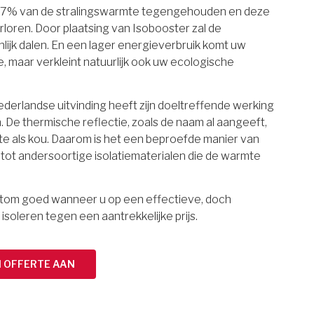
97% van de stralingswarmte tegengehouden en deze
rloren. Door plaatsing van Isobooster zal de
lijk dalen. En een lager energieverbruik komt uw
maar verkleint natuurlijk ook uw ecologische
erlandse uitvinding heeft zijn doeltreffende werking
 De thermische reflectie, zoals de naam al aangeeft,
e als kou. Daarom is het een beproefde manier van
g tot andersoortige isolatiematerialen die de warmte
ortom goed wanneer u op een effectieve, doch
 isoleren tegen een aantrekkelijke prijs.
N OFFERTE AAN