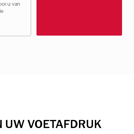
voor u: van
de
N UW VOETAFDRUK