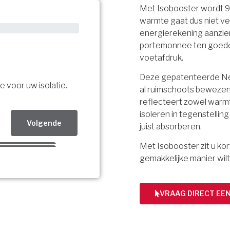
Met Isobooster wordt 
warmte gaat dus niet ve
energierekening aanzien
portemonnee ten goede, 
voetafdruk.
Deze gepatenteerde Ned
e voor uw isolatie.
al ruimschoots bewezen.
reflecteert zowel warmt
isoleren in tegenstellin
Volgende
juist absorberen.
Met Isobooster zit u k
Volgende
gemakkelijke manier wilt
Volgende
bsidie!
VRAAG DIRECT EE
ing per mail.