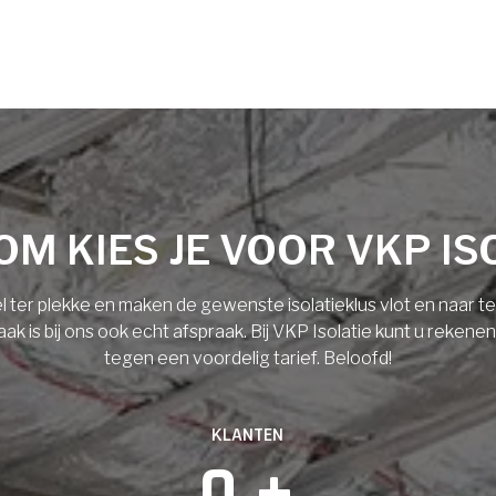
M KIES JE VOOR VKP IS
l ter plekke en maken de gewenste isolatieklus vlot en naar 
 is bij ons ook echt afspraak. Bij VKP Isolatie kunt u rekene
tegen een voordelig tarief. Beloofd!
KLANTEN
0
 +