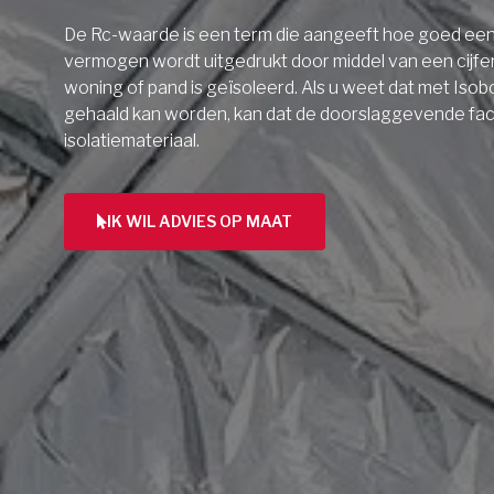
De Rc-waarde is een term die aangeeft hoe goed een 
vermogen wordt uitgedrukt door middel van een cijfe
woning of pand is geïsoleerd. Als u weet dat met Isob
gehaald kan worden, kan dat de doorslaggevende facto
isolatiemateriaal.
IK WIL ADVIES OP MAAT