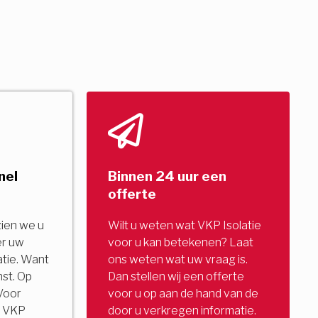
nel
Binnen 24 uur een
offerte
zien we u
Wilt u weten wat VKP Isolatie
er uw
voor u kan betekenen? Laat
tie. Want
ons weten wat uw vraag is.
nst. Op
Dan stellen wij een offerte
Voor
voor u op aan de hand van de
u. VKP
door u verkregen informatie.