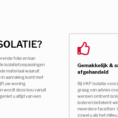
SOLATIE?
erende folie en kan
le isolatietoepassingen
Gemakkelijk & s
ende materiaal waaruit
afgehandeld
 in aanraking komt met
jft uw woning
Bij VKP Isolatie voor
an wordt deze kou vanuit
graag van advies ov
niet u altijd van een
wensen omtrent isola
isoleren betekent wi
meerdere facetten. 
zowel u als het milie