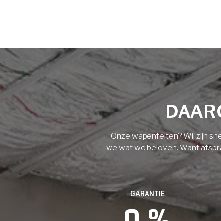
Voornaam
Achternaam
Vloerisolatie
Dakisolatie
E-mail
Gevelisolatie
DAARO
Telefoonnummer
Vorige
Volgende
Onze wapenfeiten? Wij zijn sne
we wat we beloven. Want afspraak
Vorige
GARANTIE
0
 %