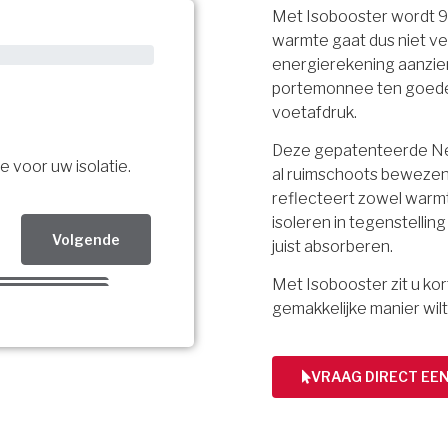
Met Isobooster wordt 
warmte gaat dus niet ve
energierekening aanzien
portemonnee ten goede, 
voetafdruk.
Deze gepatenteerde Ned
e voor uw isolatie.
al ruimschoots bewezen.
reflecteert zowel warmt
isoleren in tegenstellin
Volgende
juist absorberen.
Met Isobooster zit u k
Volgende
gemakkelijke manier wilt
Volgende
bsidie!
VRAAG DIRECT EE
ing per mail.