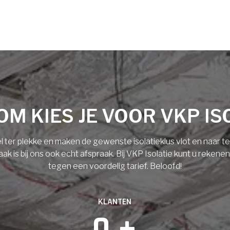
M KIES JE VOOR VKP IS
l ter plekke en maken de gewenste isolatieklus vlot en naar 
 is bij ons ook echt afspraak. Bij VKP Isolatie kunt u rekene
tegen een voordelig tarief. Beloofd!
KLANTEN
0
 +