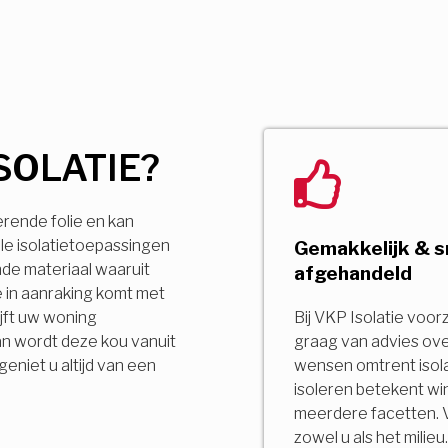
SOLATIE?
erende folie en kan
le isolatietoepassingen
Gemakkelijk & s
ende materiaal waaruit
afgehandeld
 in aanraking komt met
jft uw woning
Bij VKP Isolatie voor
an wordt deze kou vanuit
graag van advies ov
niet u altijd van een
wensen omtrent isola
isoleren betekent wi
meerdere facetten. 
zowel u als het milie