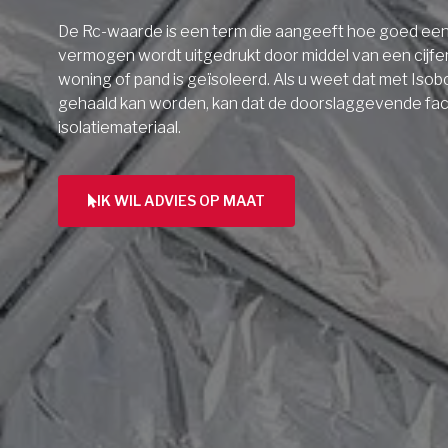
De Rc-waarde is een term die aangeeft hoe goed een 
vermogen wordt uitgedrukt door middel van een cijfe
woning of pand is geïsoleerd. Als u weet dat met Isob
gehaald kan worden, kan dat de doorslaggevende facto
isolatiemateriaal.
IK WIL ADVIES OP MAAT