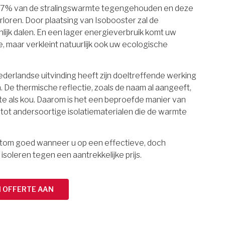
97% van de stralingswarmte tegengehouden en deze
rloren. Door plaatsing van Isobooster zal de
lijk dalen. En een lager energieverbruik komt uw
maar verkleint natuurlijk ook uw ecologische
erlandse uitvinding heeft zijn doeltreffende werking
 De thermische reflectie, zoals de naam al aangeeft,
e als kou. Daarom is het een beproefde manier van
g tot andersoortige isolatiematerialen die de warmte
ortom goed wanneer u op een effectieve, doch
 isoleren tegen een aantrekkelijke prijs.
N OFFERTE AAN