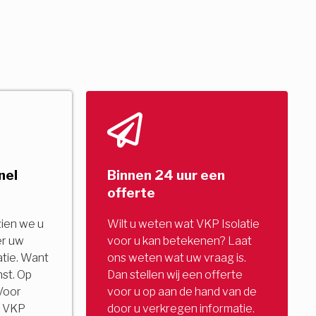
nel
Binnen 24 uur een
offerte
zien we u
Wilt u weten wat VKP Isolatie
er uw
voor u kan betekenen? Laat
tie. Want
ons weten wat uw vraag is.
nst. Op
Dan stellen wij een offerte
Voor
voor u op aan de hand van de
u. VKP
door u verkregen informatie.