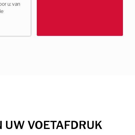
voor u: van
de
N UW VOETAFDRUK