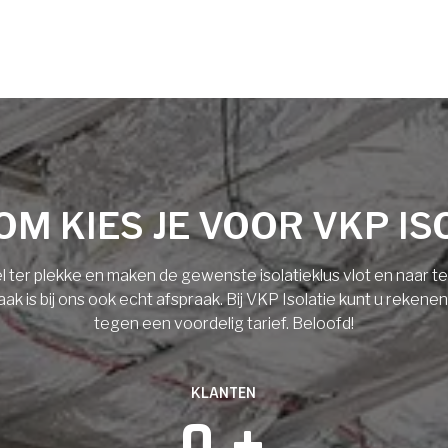
M KIES JE VOOR VKP IS
l ter plekke en maken de gewenste isolatieklus vlot en naar 
 is bij ons ook echt afspraak. Bij VKP Isolatie kunt u rekene
tegen een voordelig tarief. Beloofd!
KLANTEN
0
 +