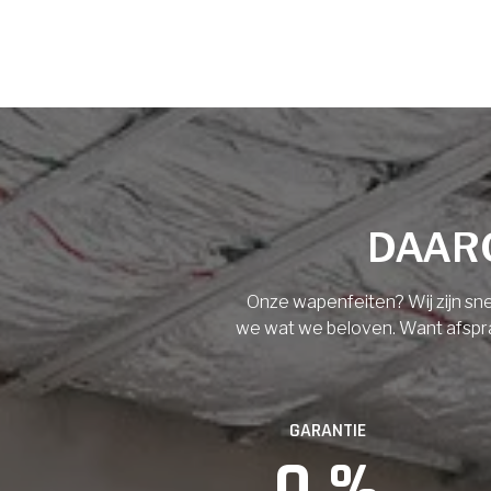
Voornaam
Achternaam
Vloerisolatie
Dakisolatie
E-mail
Gevelisolatie
DAARO
Telefoonnummer
Vorige
Volgende
Onze wapenfeiten? Wij zijn sne
we wat we beloven. Want afspraak
Vorige
GARANTIE
0
 %