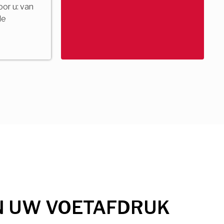
voor u: van
de
N UW VOETAFDRUK