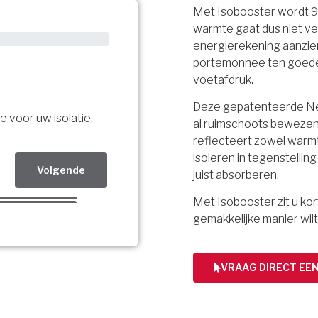
Met Isobooster wordt 
warmte gaat dus niet ve
energierekening aanzien
portemonnee ten goede, 
voetafdruk.
Deze gepatenteerde Ned
e voor uw isolatie.
al ruimschoots bewezen.
reflecteert zowel warmt
isoleren in tegenstellin
Volgende
juist absorberen.
Met Isobooster zit u k
Volgende
gemakkelijke manier wilt
Volgende
bsidie!
VRAAG DIRECT EE
ing per mail.