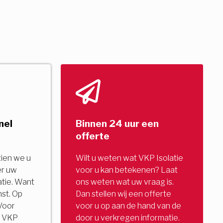
nel
Binnen 24 uur een
offerte
zien we u
Wilt u weten wat VKP Isolatie
er uw
voor u kan betekenen? Laat
tie. Want
ons weten wat uw vraag is.
nst. Op
Dan stellen wij een offerte
Voor
voor u op aan de hand van de
u. VKP
door u verkregen informatie.