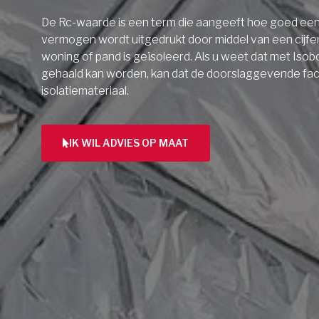
De Rc-waarde is een term die aangeeft hoe goed een 
vermogen wordt uitgedrukt door middel van een cijfe
woning of pand is geïsoleerd. Als u weet dat met Isob
gehaald kan worden, kan dat de doorslaggevende facto
isolatiemateriaal.
IK WIL ADVIES OP MAAT