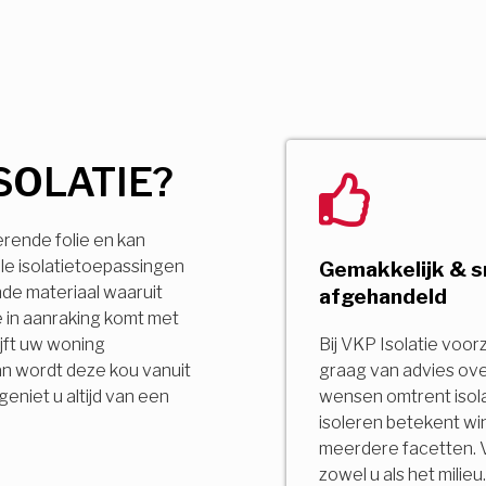
SOLATIE?
erende folie en kan
le isolatietoepassingen
Gemakkelijk & s
ende materiaal waaruit
afgehandeld
 in aanraking komt met
jft uw woning
Bij VKP Isolatie voor
an wordt deze kou vanuit
graag van advies ov
niet u altijd van een
wensen omtrent isola
isoleren betekent wi
meerdere facetten. 
zowel u als het milie