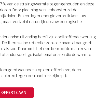
97% van de stralingswarmte tegengehouden en deze
rloren. Door plaatsing van Isobooster zal de
lijk dalen. En een lager energieverbruik komt uw
maar verkleint natuurlijk ook uw ecologische
erlandse uitvinding heeft zijn doeltreffende werking
 De thermische reflectie, zoals de naam al aangeeft,
e als kou. Daarom is het een beproefde manier van
g tot andersoortige isolatiematerialen die de warmte
ortom goed wanneer u op een effectieve, doch
 isoleren tegen een aantrekkelijke prijs.
N OFFERTE AAN