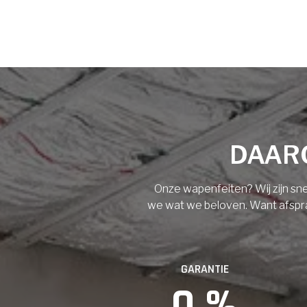
Voornaam
Achternaam
Vloerisolatie
Dakisolatie
E-mail
Gevelisolatie
DAARO
Telefoonnummer
Vorige
Volgende
Onze wapenfeiten? Wij zijn sne
we wat we beloven. Want afspraak
Vorige
GARANTIE
0
 %