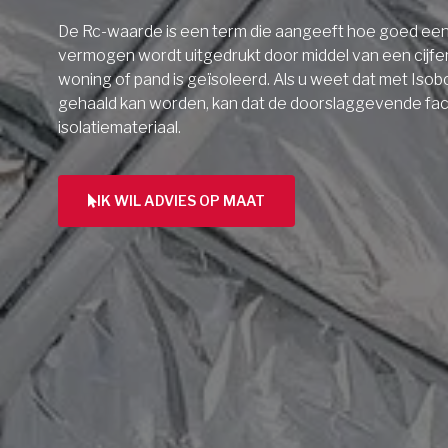
De Rc-waarde is een term die aangeeft hoe goed een 
vermogen wordt uitgedrukt door middel van een cijfe
woning of pand is geïsoleerd. Als u weet dat met Isob
gehaald kan worden, kan dat de doorslaggevende facto
isolatiemateriaal.
IK WIL ADVIES OP MAAT