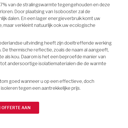
97% van de stralingswarmte tegengehouden en deze
rloren. Door plaatsing van Isobooster zal de
lijk dalen. En een lager energieverbruik komt uw
maar verkleint natuurlijk ook uw ecologische
erlandse uitvinding heeft zijn doeltreffende werking
 De thermische reflectie, zoals de naam al aangeeft,
e als kou. Daarom is het een beproefde manier van
g tot andersoortige isolatiematerialen die de warmte
ortom goed wanneer u op een effectieve, doch
 isoleren tegen een aantrekkelijke prijs.
N OFFERTE AAN