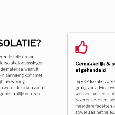
SOLATIE?
erende folie en kan
le isolatietoepassingen
Gemakkelijk & s
ende materiaal waaruit
afgehandeld
 in aanraking komt met
jft uw woning
Bij VKP Isolatie voor
an wordt deze kou vanuit
graag van advies ov
niet u altijd van een
wensen omtrent isola
isoleren betekent wi
meerdere facetten. 
zowel u als het milie