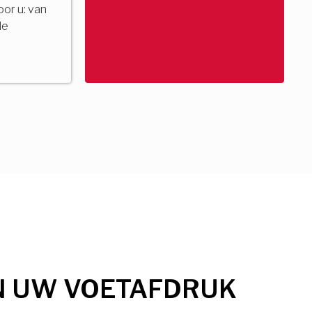
voor u: van
de
N UW VOETAFDRUK