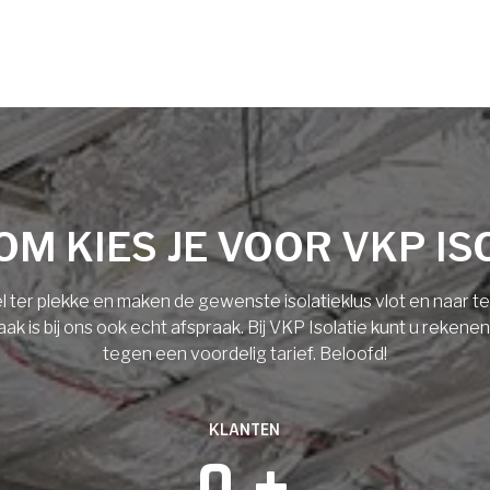
M KIES JE VOOR VKP IS
l ter plekke en maken de gewenste isolatieklus vlot en naar 
 is bij ons ook echt afspraak. Bij VKP Isolatie kunt u rekene
tegen een voordelig tarief. Beloofd!
KLANTEN
0
 +