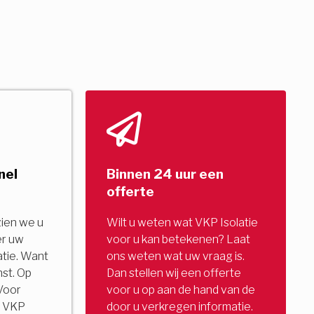
nel
Binnen 24 uur een
offerte
zien we u
Wilt u weten wat VKP Isolatie
er uw
voor u kan betekenen? Laat
tie. Want
ons weten wat uw vraag is.
nst. Op
Dan stellen wij een offerte
Voor
voor u op aan de hand van de
u. VKP
door u verkregen informatie.