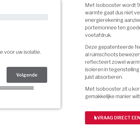
Met Isobooster wordt 
warmte gaat dus niet ve
energierekening aanzien
portemonnee ten goede, 
voetafdruk.
Deze gepatenteerde Ned
e voor uw isolatie.
al ruimschoots bewezen.
reflecteert zowel warmt
isoleren in tegenstellin
Volgende
juist absorberen.
Met Isobooster zit u k
Volgende
gemakkelijke manier wilt
Volgende
bsidie!
VRAAG DIRECT EE
ing per mail.