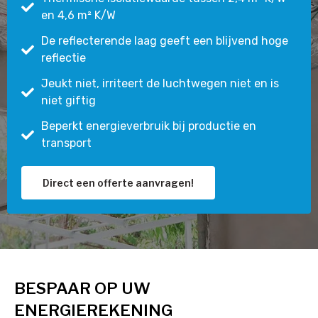
en 4,6 m² K/W
De reflecterende laag geeft een blijvend hoge
reflectie
Jeukt niet, irriteert de luchtwegen niet en is
niet giftig
Beperkt energieverbruik bij productie en
transport
Direct een offerte aanvragen!
BESPAAR OP UW
ENERGIEREKENING