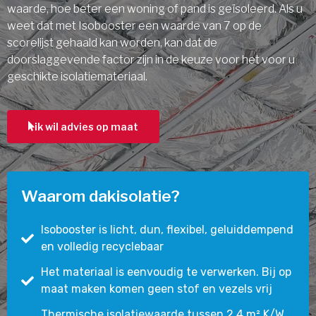
waarde, hoe beter een woning of pand is geïsoleerd. Als u
weet dat met Isobooster een waarde van 7 op de
scorelijst gehaald kan worden, kan dat de
doorslaggevende factor zijn in de keuze voor het voor u
geschikte isolatiemateriaal.
ik wil advies op maat
Waarom dakisolatie?
Isobooster is licht, dun, flexibel, geluiddempend
en volledig recyclebaar
Het materiaal is eenvoudig te verwerken. Bij op
maat maken komen geen stof en vezels vrij
Thermische isolatiewaarde tussen 2,4 m² K/W