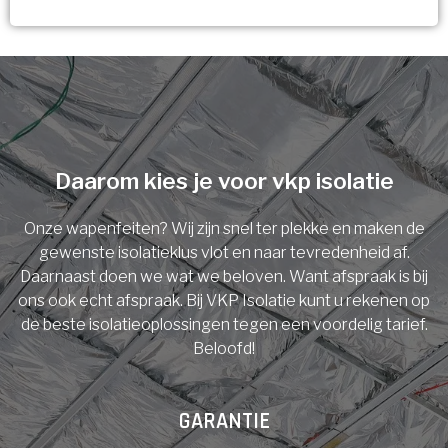
Vorige
Volgende
Ja!
Vorige
Volgende
Meerdere keuzes mogelijk
U komt in aanmerking voor
Isolatiemaatregel
subsidie!
Spouwisolatie
Vul uw gegevens in en ontvang nu direct uw
berekening per mail.
Daarom kies je voor vkp isolatie
Vloerisolatie
Onze wapenfeiten? Wij zijn snel ter plekke en maken de
Dakisolatie
gewenste isolatieklus vlot en naar tevredenheid af.
Voornaam
Daarnaast doen we wat we beloven. Want afspraak is bij
ons ook echt afspraak. Bij VKP Isolatie kunt u rekenen op
Gevelisolatie
de beste isolatieoplossingen tegen een voordelig tarief.
Beloofd!
Achternaam
Vorige
Volgende
GARANTIE