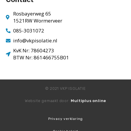
Rosbayerweg 65
1521RW Wormerveer
085-3031072
info@vkpisolatie.nl
KvK Nr: 78604273
BTW Nr: 861466755B01
© 2021 VKP ISOLATIE
Website gemaakt door:
Multiplus online
Privacy verklaring