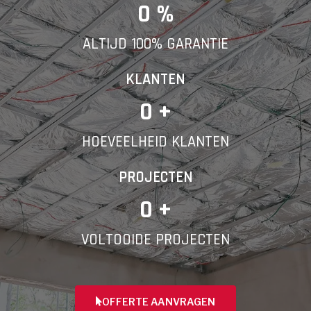
E-mail
0
 %
ALTIJD 100% GARANTIE
Telefoonnummer
KLANTEN
0
 +
HOEVEELHEID KLANTEN
Vorige
PROJECTEN
0
 +
VOLTOOIDE PROJECTEN
OFFERTE AANVRAGEN