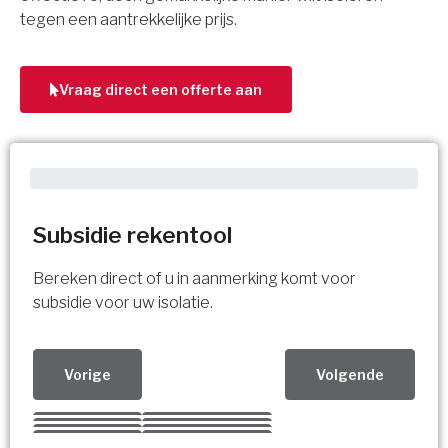
tegen een aantrekkelijke prijs.
Vraag direct een offerte aan
Subsidie rekentool
Bereken direct of u in aanmerking komt voor
subsidie voor uw isolatie.
Vorige
Volgende
Kies uw Isolatiemaatregel
Vorige
Volgende
Vorige
Volgende