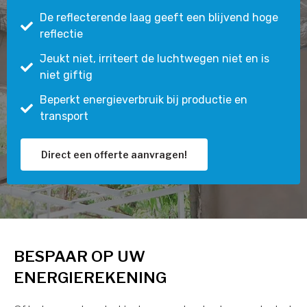
De reflecterende laag geeft een blijvend hoge
reflectie
Jeukt niet, irriteert de luchtwegen niet en is
niet giftig
Beperkt energieverbruik bij productie en
transport
Direct een offerte aanvragen!
BESPAAR OP UW
ENERGIEREKENING