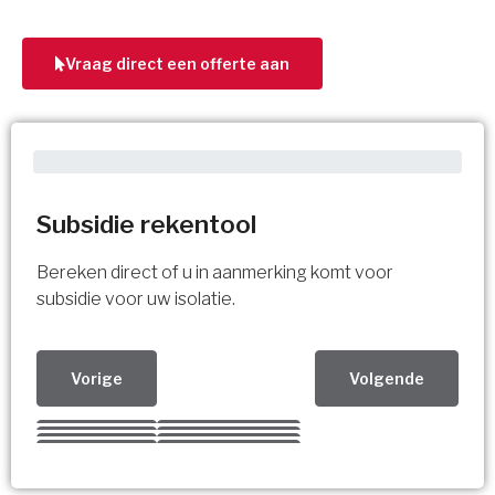
Vraag direct een offerte aan
Subsidie rekentool
Bereken direct of u in aanmerking komt voor
subsidie voor uw isolatie.
Vorige
Volgende
Kies uw Isolatiemaatregel
Vorige
Volgende
Vorige
Volgende
Vorige
Volgende
Ja!
Vorige
Volgende
Meerdere keuzes mogelijk