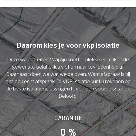
U komt in aanmerking voor
Isolatiemaatregel
subsidie!
Spouwisolatie
Vul uw gegevens in en ontvang nu direct uw
berekening per mail.
Daarom kies je voor vkp isolatie
Vloerisolatie
Onze wapenfeiten? Wij zijn snel ter plekke en maken de
Dakisolatie
gewenste isolatieklus vlot en naar tevredenheid af.
Voornaam
Daarnaast doen we wat we beloven. Want afspraak is bij
ons ook echt afspraak. Bij VKP Isolatie kunt u rekenen op
Gevelisolatie
de beste isolatieoplossingen tegen een voordelig tarief.
Beloofd!
Achternaam
Vorige
Volgende
GARANTIE
E-mail
0
 %