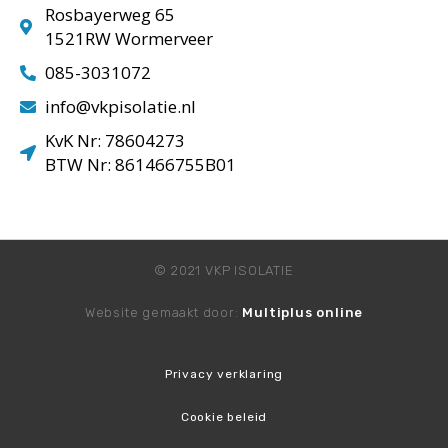
Rosbayerweg 65
1521RW Wormerveer
085-3031072
info@vkpisolatie.nl
KvK Nr: 78604273
BTW Nr: 861466755B01
© 2021 VKP ISOLATIE
Website gemaakt door:
Multiplus online
Privacy verklaring
Cookie beleid