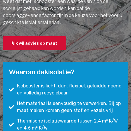
weet dat met Isobooster een waarde van 7 op de
scorelijst gehaald kan worden, kan dat de
doorslaggevende factor zijn in de keuze voor het voor u
geschikte isolatiemateriaal.
ik wil advies op maat
Waarom dakisolatie?
Isobooster is licht, dun, flexibel, geluiddempend
en volledig recyclebaar
Het materiaal is eenvoudig te verwerken. Bij op
maat maken komen geen stof en vezels vrij
Thermische isolatiewaarde tussen 2,4 m² K/W
en 4,6 m² K/W