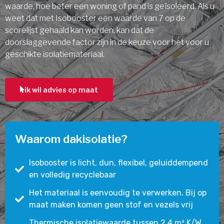
waarde, hoe beter een woning of pand is geïsoleerd. Als u
weet dat met Isobooster een waarde van 7 op de
scorelijst gehaald kan worden, kan dat de
doorslaggevende factor zijn in de keuze voor het voor u
geschikte isolatiemateriaal.
ik wil advies op maat
Waarom dakisolatie?
Isobooster is licht, dun, flexibel, geluiddempend
en volledig recyclebaar
Het materiaal is eenvoudig te verwerken. Bij op
maat maken komen geen stof en vezels vrij
Thermische isolatiewaarde tussen 2,4 m² K/W