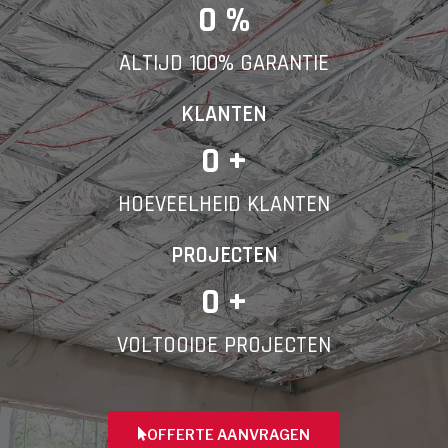
E-mail
0
 %
ALTIJD 100% GARANTIE
Telefoonnummer
KLANTEN
0
 +
HOEVEELHEID KLANTEN
Vorige
PROJECTEN
0
 +
VOLTOOIDE PROJECTEN
OFFERTE AANVRAGEN