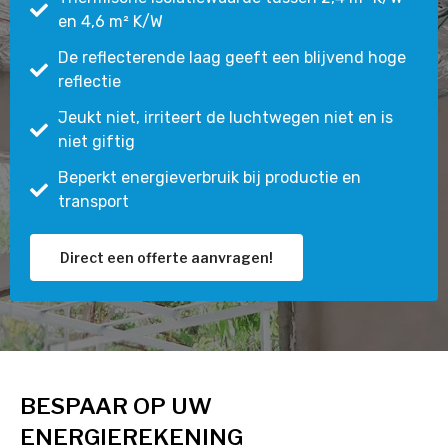
en 4,6 m² K/W
De reflecterende laag geeft een blijvend hoge
reflectie
Jeukt niet, irriteert de luchtwegen niet en is
niet giftig
Beperkt energieverbruik bij productie en
transport
Direct een offerte aanvragen!
BESPAAR OP UW
ENERGIEREKENING