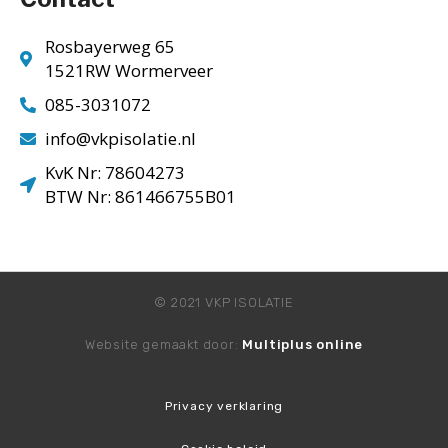
Rosbayerweg 65
1521RW Wormerveer
085-3031072
info@vkpisolatie.nl
KvK Nr: 78604273
BTW Nr: 861466755B01
© 2021 VKP ISOLATIE
Website gemaakt door:
Multiplus online
Privacy verklaring