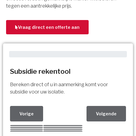
tegen een aantrekkelijke prijs.
Vraag direct een offerte aan
Subsidie rekentool
Bereken direct of u in aanmerking komt voor
subsidie voor uw isolatie.
Vorige
Volgende
Kies uw Isolatiemaatregel
Vorige
Volgende
Vorige
Volgende