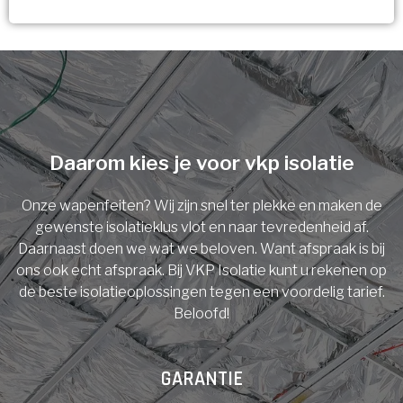
Vorige
Volgende
Ja!
Vorige
Volgende
Meerdere keuzes mogelijk
U komt in aanmerking voor
Isolatiemaatregel
subsidie!
Spouwisolatie
Vul uw gegevens in en ontvang nu direct uw
berekening per mail.
Daarom kies je voor vkp isolatie
Vloerisolatie
Onze wapenfeiten? Wij zijn snel ter plekke en maken de
Dakisolatie
gewenste isolatieklus vlot en naar tevredenheid af.
Voornaam
Daarnaast doen we wat we beloven. Want afspraak is bij
ons ook echt afspraak. Bij VKP Isolatie kunt u rekenen op
Gevelisolatie
de beste isolatieoplossingen tegen een voordelig tarief.
Beloofd!
Achternaam
Vorige
Volgende
GARANTIE