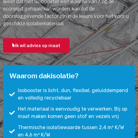
weet dat met Isobooster een waarde van 7 op de
scorelijst gehaald kan worden, kan dat de
doorslaggevende factor zijn in de keuze voor het voor u
geschikte isolatiemateriaal.
ik wil advies op maat
Waarom dakisolatie?
Isobooster is licht, dun, flexibel, geluiddempend
en volledig recyclebaar
Het materiaal is eenvoudig te verwerken. Bij op
maat maken komen geen stof en vezels vrij
Thermische isolatiewaarde tussen 2,4 m² K/W
en 4,6 m² K/W