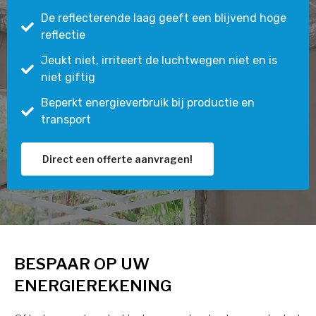
De reflecterende laag geeft een blijvend hoge
reflectie
Jeukt niet, irriteert de luchtwegen niet en is
niet giftig
Beperkt energieverbruik bij productie en
transport
Direct een offerte aanvragen!
BESPAAR OP UW
ENERGIEREKENING