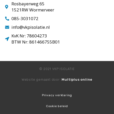
Rosbayerweg 65
1521RW Wormerveer
085-3031072
info@vkpisolatie.nl
KvK Nr: 78604273
BTW Nr: 861466755B01
© 2021 VKP ISOLATIE
Website gemaakt door:
Multiplus online
Privacy verklaring
Cookie beleid