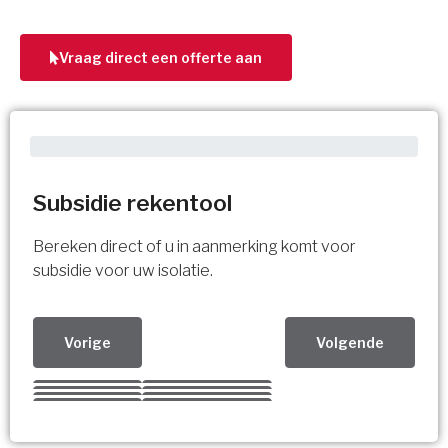
Vraag direct een offerte aan
Subsidie rekentool
Bereken direct of u in aanmerking komt voor
subsidie voor uw isolatie.
Vorige
Volgende
Kies uw Isolatiemaatregel
Vorige
Volgende
Vorige
Volgende
Vorige
Volgende
Ja!
Vorige
Volgende
Meerdere keuzes mogelijk