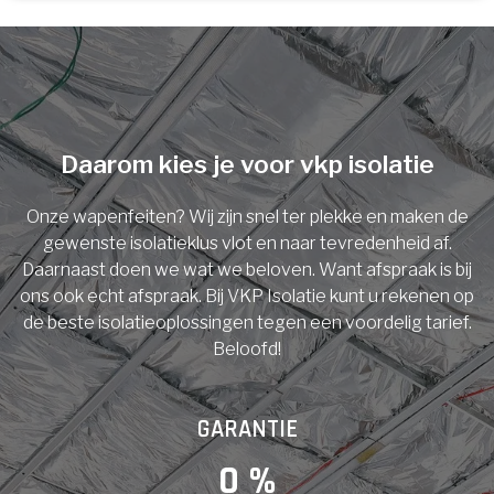
U komt in aanmerking voor
Isolatiemaatregel
subsidie!
Spouwisolatie
Vul uw gegevens in en ontvang nu direct uw
berekening per mail.
Daarom kies je voor vkp isolatie
Vloerisolatie
Onze wapenfeiten? Wij zijn snel ter plekke en maken de
Dakisolatie
gewenste isolatieklus vlot en naar tevredenheid af.
Voornaam
Daarnaast doen we wat we beloven. Want afspraak is bij
ons ook echt afspraak. Bij VKP Isolatie kunt u rekenen op
Gevelisolatie
de beste isolatieoplossingen tegen een voordelig tarief.
Beloofd!
Achternaam
Vorige
Volgende
GARANTIE
E-mail
0
 %