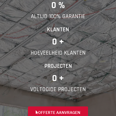
E-mail
0
 %
ALTIJD 100% GARANTIE
Telefoonnummer
KLANTEN
0
 +
HOEVEELHEID KLANTEN
Vorige
PROJECTEN
0
 +
VOLTOOIDE PROJECTEN
OFFERTE AANVRAGEN