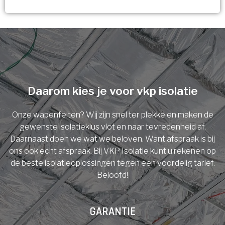
Vorige
Volgende
Ja!
Vorige
Volgende
Meerdere keuzes mogelijk
U komt in aanmerking voor
Isolatiemaatregel
subsidie!
Spouwisolatie
Vul uw gegevens in en ontvang nu direct uw
berekening per mail.
Daarom kies je voor vkp isolatie
Vloerisolatie
Onze wapenfeiten? Wij zijn snel ter plekke en maken de
Dakisolatie
gewenste isolatieklus vlot en naar tevredenheid af.
Voornaam
Daarnaast doen we wat we beloven. Want afspraak is bij
ons ook echt afspraak. Bij VKP Isolatie kunt u rekenen op
Gevelisolatie
de beste isolatieoplossingen tegen een voordelig tarief.
Beloofd!
Achternaam
Vorige
Volgende
GARANTIE