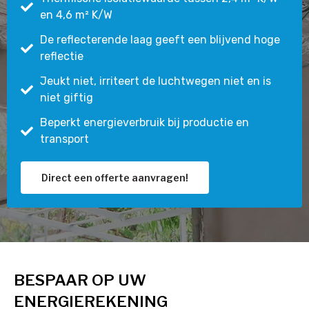
en 4,6 m² K/W
De reflecterende laag geeft een blijvend hoge
reflectie
Jeukt niet, irriteert de luchtwegen niet en is
niet giftig
Beperkt energieverbruik bij productie en
transport
Direct een offerte aanvragen!
BESPAAR OP UW
ENERGIEREKENING