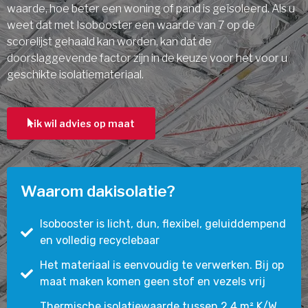
waarde, hoe beter een woning of pand is geïsoleerd. Als u
weet dat met Isobooster een waarde van 7 op de
scorelijst gehaald kan worden, kan dat de
doorslaggevende factor zijn in de keuze voor het voor u
geschikte isolatiemateriaal.
ik wil advies op maat
Waarom dakisolatie?
Isobooster is licht, dun, flexibel, geluiddempend
en volledig recyclebaar
Het materiaal is eenvoudig te verwerken. Bij op
maat maken komen geen stof en vezels vrij
Thermische isolatiewaarde tussen 2,4 m² K/W