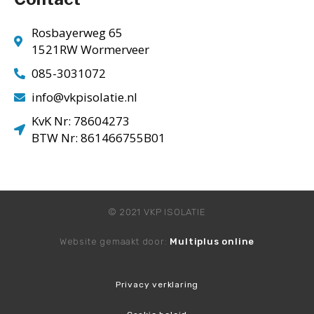
Rosbayerweg 65
1521RW Wormerveer
085-3031072
info@vkpisolatie.nl
KvK Nr: 78604273
BTW Nr: 861466755B01
© 2021 VKP ISOLATIE
Website gemaakt door:
Multiplus online
Privacy verklaring