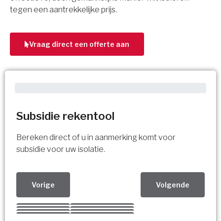
tegen een aantrekkelijke prijs.
Vraag direct een offerte aan
Subsidie rekentool
Bereken direct of u in aanmerking komt voor
subsidie voor uw isolatie.
Vorige
Volgende
Kies uw Isolatiemaatregel
Vorige
Volgende
Vorige
Volgende