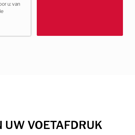
voor u: van
de
N UW VOETAFDRUK