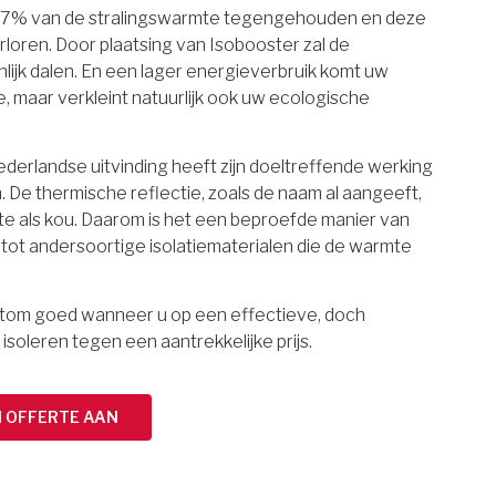
97% van de stralingswarmte tegengehouden en deze
rloren. Door plaatsing van Isobooster zal de
lijk dalen. En een lager energieverbruik komt uw
maar verkleint natuurlijk ook uw ecologische
erlandse uitvinding heeft zijn doeltreffende werking
 De thermische reflectie, zoals de naam al aangeeft,
e als kou. Daarom is het een beproefde manier van
g tot andersoortige isolatiematerialen die de warmte
ortom goed wanneer u op een effectieve, doch
 isoleren tegen een aantrekkelijke prijs.
N OFFERTE AAN