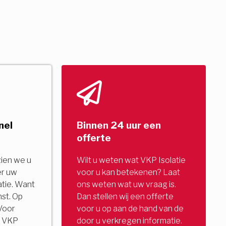
nel
Binnen 24 uur een
offerte
zien we u
Wilt u weten wat VKP Isolatie
er uw
voor u kan betekenen? Laat
tie. Want
ons weten wat uw vraag is.
nst. Op
Dan stellen wij een offerte
Voor
voor u op aan de hand van de
u. VKP
door u verkregen informatie.