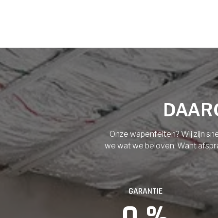
Voornaam
Achternaam
Vloerisolatie
Dakisolatie
E-mail
Gevelisolatie
DAARO
Telefoonnummer
Vorige
Volgende
Onze wapenfeiten? Wij zijn sne
we wat we beloven. Want afspraak
Vorige
GARANTIE
0
 %