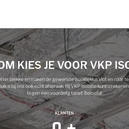
M KIES JE VOOR VKP IS
l ter plekke en maken de gewenste isolatieklus vlot en naar 
 is bij ons ook echt afspraak. Bij VKP Isolatie kunt u rekene
tegen een voordelig tarief. Beloofd!
KLANTEN
0
 +