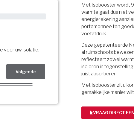
Met Isobooster wordt 
warmte gaat dus niet ve
energierekening aanzien
portemonnee ten goede, 
voetafdruk.
Deze gepatenteerde Ned
e voor uw isolatie.
al ruimschoots bewezen.
reflecteert zowel warmt
isoleren in tegenstellin
Volgende
juist absorberen.
Met Isobooster zit u k
Volgende
gemakkelijke manier wilt
Volgende
bsidie!
VRAAG DIRECT EE
ing per mail.