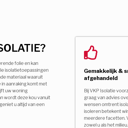
SOLATIE?
erende folie en kan
le isolatietoepassingen
Gemakkelijk & s
ende materiaal waaruit
afgehandeld
 in aanraking komt met
jft uw woning
Bij VKP Isolatie voor
an wordt deze kou vanuit
graag van advies ov
niet u altijd van een
wensen omtrent isola
isoleren betekent wi
meerdere facetten. 
zowel u als het milie