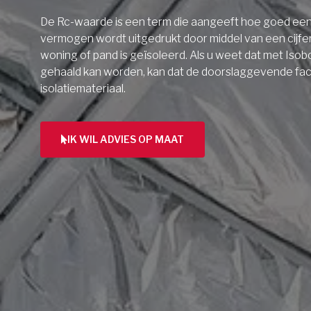
De Rc-waarde is een term die aangeeft hoe goed een 
vermogen wordt uitgedrukt door middel van een cijfe
woning of pand is geïsoleerd. Als u weet dat met Isob
gehaald kan worden, kan dat de doorslaggevende facto
isolatiemateriaal.
IK WIL ADVIES OP MAAT