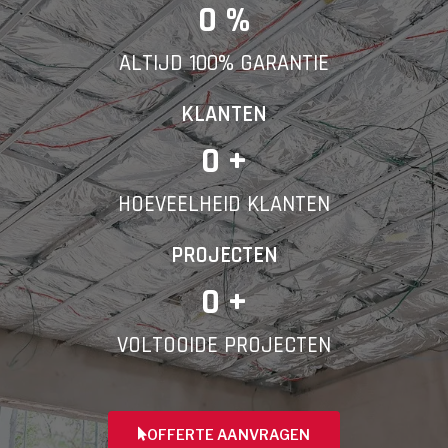
E-mail
0
 %
ALTIJD 100% GARANTIE
Telefoonnummer
KLANTEN
0
 +
HOEVEELHEID KLANTEN
Vorige
PROJECTEN
0
 +
VOLTOOIDE PROJECTEN
OFFERTE AANVRAGEN