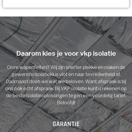
Vorige
Volgende
Ja!
Vorige
Volgende
Meerdere keuzes mogelijk
U komt in aanmerking voor
Isolatiemaatregel
subsidie!
Spouwisolatie
Vul uw gegevens in en ontvang nu direct uw
berekening per mail.
Daarom kies je voor vkp isolatie
Vloerisolatie
Onze wapenfeiten? Wij zijn snel ter plekke en maken de
Dakisolatie
gewenste isolatieklus vlot en naar tevredenheid af.
Voornaam
Daarnaast doen we wat we beloven. Want afspraak is bij
ons ook echt afspraak. Bij VKP Isolatie kunt u rekenen op
Gevelisolatie
de beste isolatieoplossingen tegen een voordelig tarief.
Beloofd!
Achternaam
Vorige
Volgende
GARANTIE