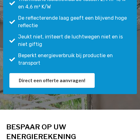
en 4,6 m² K/W
De reflecterende laag geeft een blijvend hoge
reflectie
Jeukt niet, irriteert de luchtwegen niet en is
niet giftig
Beperkt energieverbruik bij productie en
transport
Direct een offerte aanvragen!
BESPAAR OP UW
ENERGIEREKENING