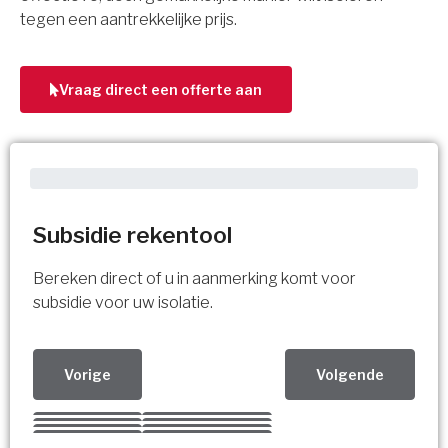
tegen een aantrekkelijke prijs.
Vraag direct een offerte aan
Subsidie rekentool
Bereken direct of u in aanmerking komt voor
subsidie voor uw isolatie.
Vorige
Volgende
Kies uw Isolatiemaatregel
Vorige
Volgende
Vorige
Volgende