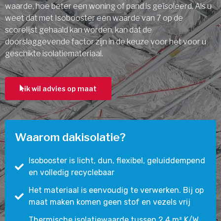
waarde, hoe beter een woning of pand is geïsoleerd. Als u
weet dat met Isobooster een waarde van 7 op de
scorelijst gehaald kan worden, kan dat de
doorslaggevende factor zijn in de keuze voor het voor u
geschikte isolatiemateriaal.
ik wil advies op maat
Waarom dakisolatie?
Isobooster is licht, dun, flexibel, geluiddempend
en volledig recyclebaar
Het materiaal is eenvoudig te verwerken. Bij op
maat maken komen geen stof en vezels vrij
Thermische isolatiewaarde tussen 2,4 m² K/W