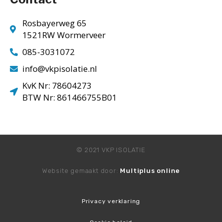
Rosbayerweg 65
1521RW Wormerveer
085-3031072
info@vkpisolatie.nl
KvK Nr: 78604273
BTW Nr: 861466755B01
© 2021 VKP ISOLATIE
Website gemaakt door:
Multiplus online
Privacy verklaring