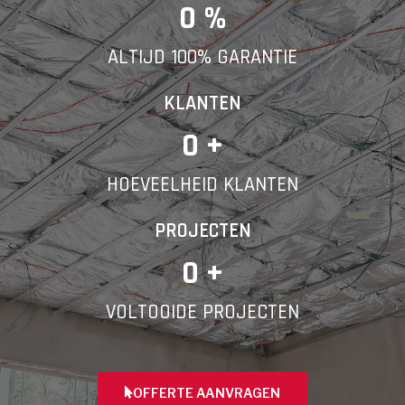
E-mail
0
 %
ALTIJD 100% GARANTIE
Telefoonnummer
KLANTEN
0
 +
HOEVEELHEID KLANTEN
Vorige
PROJECTEN
0
 +
VOLTOOIDE PROJECTEN
OFFERTE AANVRAGEN