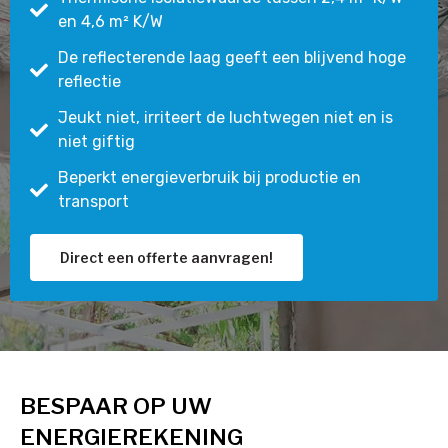
en 4,6 m² K/W
De reflecterende laag geeft een blijvend hoge
reflectie
Jeukt niet, irriteert de luchtwegen niet en is
niet giftig
Beperkt energieverbruik bij productie en
transport
Direct een offerte aanvragen!
BESPAAR OP UW
ENERGIEREKENING