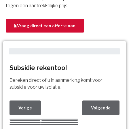
tegen een aantrekkelijke prijs.
Vraag direct een offerte aan
Subsidie rekentool
Bereken direct of u in aanmerking komt voor
subsidie voor uw isolatie.
Vorige
Volgende
Kies uw Isolatiemaatregel
Vorige
Volgende
Vorige
Volgende