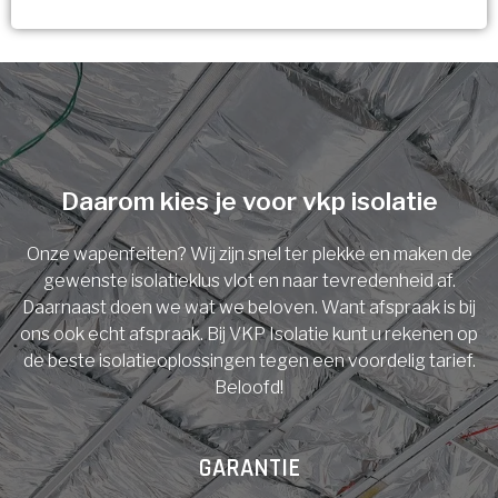
Vorige
Volgende
Ja!
Vorige
Volgende
Meerdere keuzes mogelijk
U komt in aanmerking voor
Isolatiemaatregel
subsidie!
Spouwisolatie
Vul uw gegevens in en ontvang nu direct uw
berekening per mail.
Daarom kies je voor vkp isolatie
Vloerisolatie
Onze wapenfeiten? Wij zijn snel ter plekke en maken de
Dakisolatie
gewenste isolatieklus vlot en naar tevredenheid af.
Voornaam
Daarnaast doen we wat we beloven. Want afspraak is bij
ons ook echt afspraak. Bij VKP Isolatie kunt u rekenen op
Gevelisolatie
de beste isolatieoplossingen tegen een voordelig tarief.
Beloofd!
Achternaam
Vorige
Volgende
GARANTIE