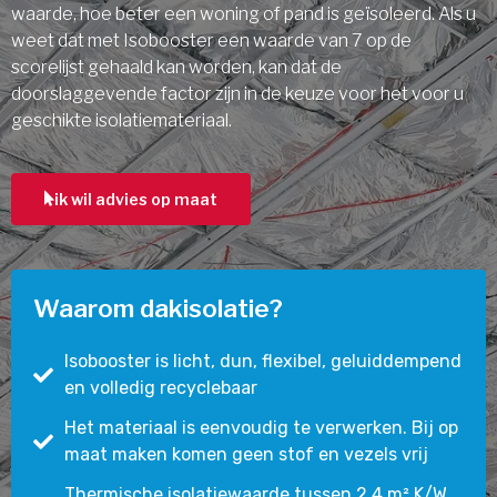
waarde, hoe beter een woning of pand is geïsoleerd. Als u
weet dat met Isobooster een waarde van 7 op de
scorelijst gehaald kan worden, kan dat de
doorslaggevende factor zijn in de keuze voor het voor u
geschikte isolatiemateriaal.
ik wil advies op maat
Waarom dakisolatie?
Isobooster is licht, dun, flexibel, geluiddempend
en volledig recyclebaar
Het materiaal is eenvoudig te verwerken. Bij op
maat maken komen geen stof en vezels vrij
Thermische isolatiewaarde tussen 2,4 m² K/W