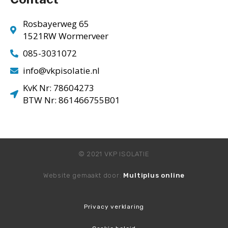
Rosbayerweg 65
1521RW Wormerveer
085-3031072
info@vkpisolatie.nl
KvK Nr: 78604273
BTW Nr: 861466755B01
© 2021 VKP ISOLATIE
Website gemaakt door:
Multiplus online
Privacy verklaring