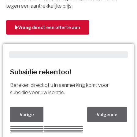
tegen een aantrekkelijke prijs.
Vraag direct een offerte aan
Subsidie rekentool
Bereken direct of u in aanmerking komt voor
subsidie voor uw isolatie.
Vorige
Volgende
Kies uw Isolatiemaatregel
Vorige
Volgende
Vorige
Volgende