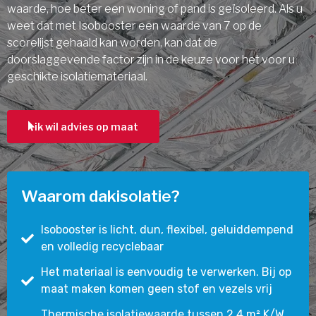
waarde, hoe beter een woning of pand is geïsoleerd. Als u
weet dat met Isobooster een waarde van 7 op de
scorelijst gehaald kan worden, kan dat de
doorslaggevende factor zijn in de keuze voor het voor u
geschikte isolatiemateriaal.
ik wil advies op maat
Waarom dakisolatie?
Isobooster is licht, dun, flexibel, geluiddempend
en volledig recyclebaar
Het materiaal is eenvoudig te verwerken. Bij op
maat maken komen geen stof en vezels vrij
Thermische isolatiewaarde tussen 2,4 m² K/W