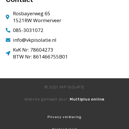
Rosbayerweg 65
1521RW Wormerveer
085-3031072
info@vkpisolatie.nl
KvK Nr: 78604273
BTW Nr: 861466755B01
© 2021 VKP ISOLATIE
Website gemaakt door:
Multiplus online
Privacy verklaring