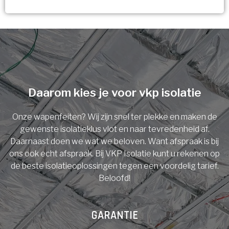
Vorige
Volgende
Ja!
Vorige
Volgende
Meerdere keuzes mogelijk
U komt in aanmerking voor
Isolatiemaatregel
subsidie!
Spouwisolatie
Vul uw gegevens in en ontvang nu direct uw
berekening per mail.
Daarom kies je voor vkp isolatie
Vloerisolatie
Onze wapenfeiten? Wij zijn snel ter plekke en maken de
Dakisolatie
gewenste isolatieklus vlot en naar tevredenheid af.
Voornaam
Daarnaast doen we wat we beloven. Want afspraak is bij
ons ook echt afspraak. Bij VKP Isolatie kunt u rekenen op
Gevelisolatie
de beste isolatieoplossingen tegen een voordelig tarief.
Beloofd!
Achternaam
Vorige
Volgende
GARANTIE