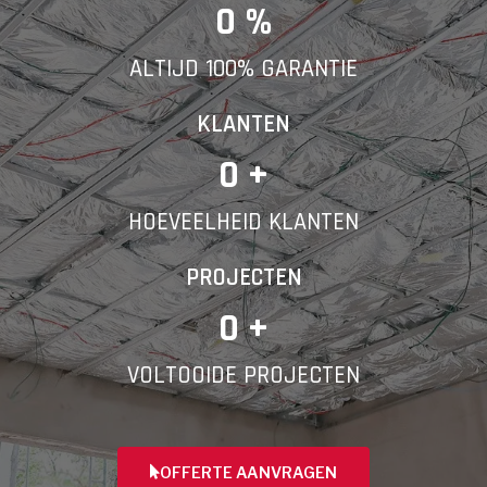
E-mail
0
 %
ALTIJD 100% GARANTIE
Telefoonnummer
KLANTEN
0
 +
HOEVEELHEID KLANTEN
Vorige
PROJECTEN
0
 +
VOLTOOIDE PROJECTEN
OFFERTE AANVRAGEN