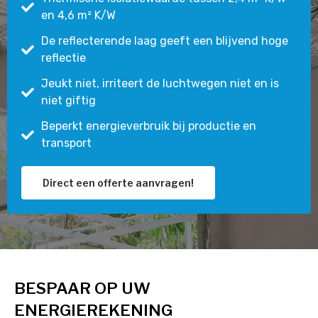
en 4,6 m² K/W
De reflecterende laag geeft een blijvend hoge
reflectie
Jeukt niet, irriteert de luchtwegen niet en is
niet giftig
Beperkt energieverbruik bij productie en
transport
Direct een offerte aanvragen!
BESPAAR OP UW
ENERGIEREKENING