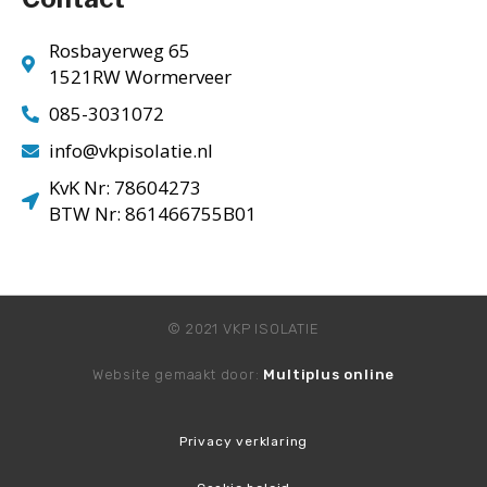
Rosbayerweg 65
1521RW Wormerveer
085-3031072
info@vkpisolatie.nl
KvK Nr: 78604273
BTW Nr: 861466755B01
© 2021 VKP ISOLATIE
Website gemaakt door:
Multiplus online
Privacy verklaring