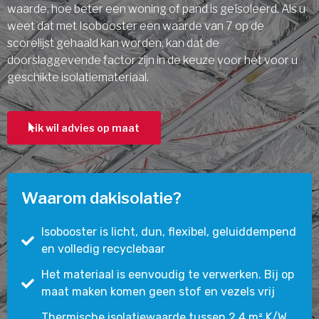
waarde, hoe beter een woning of pand is geïsoleerd. Als u
weet dat met Isobooster een waarde van 7 op de
scorelijst gehaald kan worden, kan dat de
doorslaggevende factor zijn in de keuze voor het voor u
geschikte isolatiemateriaal.
ik wil advies op maat
Waarom dakisolatie?
Isobooster is licht, dun, flexibel, geluiddempend
en volledig recyclebaar
Het materiaal is eenvoudig te verwerken. Bij op
maat maken komen geen stof en vezels vrij
Thermische isolatiewaarde tussen 2,4 m² K/W