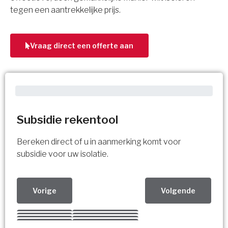
tegen een aantrekkelijke prijs.
Vraag direct een offerte aan
Subsidie rekentool
Bereken direct of u in aanmerking komt voor
subsidie voor uw isolatie.
Vorige
Volgende
Kies uw Isolatiemaatregel
Vorige
Volgende
Vorige
Volgende