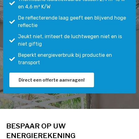
en 4,6 m² K/W
De reflecterende laag geeft een blijvend hoge
reflectie
Jeukt niet, irriteert de luchtwegen niet en is
niet giftig
Beperkt energieverbruik bij productie en
transport
Direct een offerte aanvragen!
BESPAAR OP UW
ENERGIEREKENING