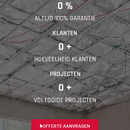
E-mail
0
 %
ALTIJD 100% GARANTIE
Telefoonnummer
KLANTEN
0
 +
HOEVEELHEID KLANTEN
Vorige
PROJECTEN
0
 +
VOLTOOIDE PROJECTEN
OFFERTE AANVRAGEN