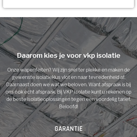
Vorige
Volgende
Ja!
Vorige
Volgende
Meerdere keuzes mogelijk
U komt in aanmerking voor
Isolatiemaatregel
subsidie!
Spouwisolatie
Vul uw gegevens in en ontvang nu direct uw
berekening per mail.
Daarom kies je voor vkp isolatie
Vloerisolatie
Onze wapenfeiten? Wij zijn snel ter plekke en maken de
Dakisolatie
gewenste isolatieklus vlot en naar tevredenheid af.
Voornaam
Daarnaast doen we wat we beloven. Want afspraak is bij
ons ook echt afspraak. Bij VKP Isolatie kunt u rekenen op
Gevelisolatie
de beste isolatieoplossingen tegen een voordelig tarief.
Beloofd!
Achternaam
Vorige
Volgende
GARANTIE