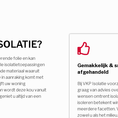
SOLATIE?
erende folie en kan
le isolatietoepassingen
Gemakkelijk & s
ende materiaal waaruit
afgehandeld
 in aanraking komt met
jft uw woning
Bij VKP Isolatie voor
an wordt deze kou vanuit
graag van advies ov
niet u altijd van een
wensen omtrent isola
isoleren betekent wi
meerdere facetten. 
zowel u als het milie