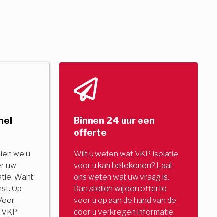
nel
Binnen 24 uur een
offerte
zien we u
Wilt u weten wat VKP Isolatie
er uw
voor u kan betekenen? Laat
tie. Want
ons weten wat uw vraag is.
nst. Op
Dan stellen wij een offerte
Voor
voor u op aan de hand van de
u. VKP
door u verkregen informatie.