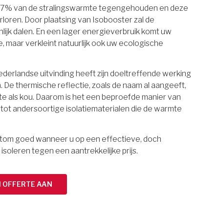
97% van de stralingswarmte tegengehouden en deze
rloren. Door plaatsing van Isobooster zal de
lijk dalen. En een lager energieverbruik komt uw
maar verkleint natuurlijk ook uw ecologische
erlandse uitvinding heeft zijn doeltreffende werking
 De thermische reflectie, zoals de naam al aangeeft,
e als kou. Daarom is het een beproefde manier van
g tot andersoortige isolatiematerialen die de warmte
ortom goed wanneer u op een effectieve, doch
 isoleren tegen een aantrekkelijke prijs.
N OFFERTE AAN