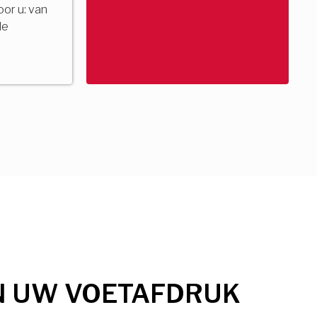
voor u: van
de
N UW VOETAFDRUK