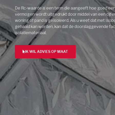
De Rc-waarde is een term die aangeeft hoe goed een 
vermogen wordt uitgedrukt door middel van een cijfe
woning of pand is geïsoleerd. Als u weet dat met Isob
gehaald kan worden, kan dat de doorslaggevende facto
isolatiemateriaal.
IK WIL ADVIES OP MAAT