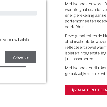
Met Isobooster wordt 
warmte gaat dus niet ve
energierekening aanzien
portemonnee ten goede, 
voetafdruk.
Deze gepatenteerde Ned
e voor uw isolatie.
al ruimschoots bewezen.
reflecteert zowel warmt
isoleren in tegenstellin
Volgende
juist absorberen.
Met Isobooster zit u k
Volgende
gemakkelijke manier wilt
Volgende
bsidie!
VRAAG DIRECT EE
ing per mail.