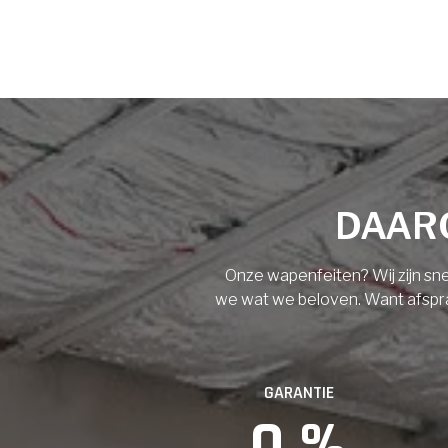
Voornaam
Achternaam
Vloerisolatie
Dakisolatie
E-mail
Gevelisolatie
DAARO
Telefoonnummer
Vorige
Volgende
Onze wapenfeiten? Wij zijn sne
we wat we beloven. Want afspraak
Vorige
GARANTIE
0
 %