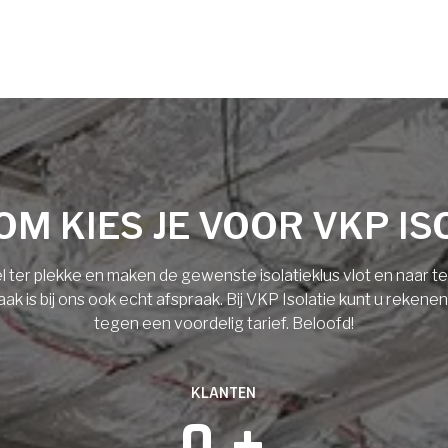
M KIES JE VOOR VKP IS
l ter plekke en maken de gewenste isolatieklus vlot en naar 
 is bij ons ook echt afspraak. Bij VKP Isolatie kunt u rekene
tegen een voordelig tarief. Beloofd!
KLANTEN
0
 +