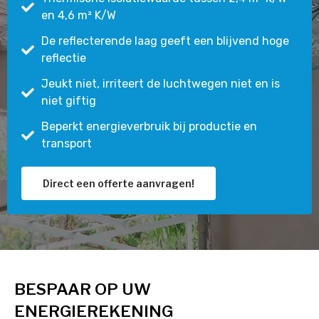
en 4,6 m² K/W
De reflecterende laag geeft een blijvend hoge
reflectie
Jeukt niet, irriteert de luchtwegen niet en is
niet giftig
Beperkt energieverbruik bij productie en
transport
Direct een offerte aanvragen!
BESPAAR OP UW
ENERGIEREKENING