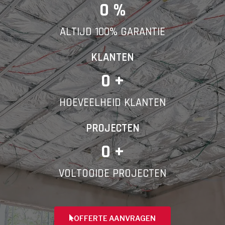
E-mail
0
 %
ALTIJD 100% GARANTIE
Telefoonnummer
KLANTEN
0
 +
HOEVEELHEID KLANTEN
Vorige
PROJECTEN
0
 +
VOLTOOIDE PROJECTEN
OFFERTE AANVRAGEN