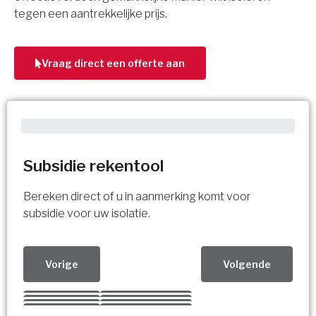
tegen een aantrekkelijke prijs.
Vraag direct een offerte aan
Subsidie rekentool
Bereken direct of u in aanmerking komt voor
subsidie voor uw isolatie.
Vorige
Volgende
Kies uw Isolatiemaatregel
Vorige
Volgende
Vorige
Volgende