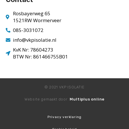
Rosbayerweg 65
1521RW Wormerveer
085-3031072
info@vkpisolatie.nl
KvK Nr: 78604273
BTW Nr: 861466755B01
© 2021 VKP ISOLATIE
Website gemaakt door:
Multiplus online
Privacy verklaring