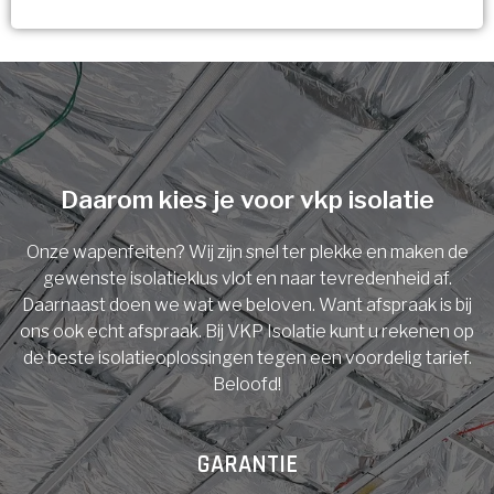
Vorige
Volgende
Ja!
Vorige
Volgende
Meerdere keuzes mogelijk
U komt in aanmerking voor
Isolatiemaatregel
subsidie!
Spouwisolatie
Vul uw gegevens in en ontvang nu direct uw
berekening per mail.
Daarom kies je voor vkp isolatie
Vloerisolatie
Onze wapenfeiten? Wij zijn snel ter plekke en maken de
Dakisolatie
gewenste isolatieklus vlot en naar tevredenheid af.
Voornaam
Daarnaast doen we wat we beloven. Want afspraak is bij
ons ook echt afspraak. Bij VKP Isolatie kunt u rekenen op
Gevelisolatie
de beste isolatieoplossingen tegen een voordelig tarief.
Beloofd!
Achternaam
Vorige
Volgende
GARANTIE