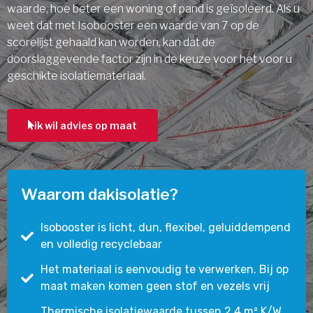
waarde, hoe beter een woning of pand is geïsoleerd. Als u
weet dat met Isobooster een waarde van 7 op de
scorelijst gehaald kan worden, kan dat de
doorslaggevende factor zijn in de keuze voor het voor u
geschikte isolatiemateriaal.
ik wil advies op maat
Waarom dakisolatie?
Isobooster is licht, dun, flexibel, geluiddempend
en volledig recyclebaar
Het materiaal is eenvoudig te verwerken. Bij op
maat maken komen geen stof en vezels vrij
Thermische isolatiewaarde tussen 2,4 m² K/W