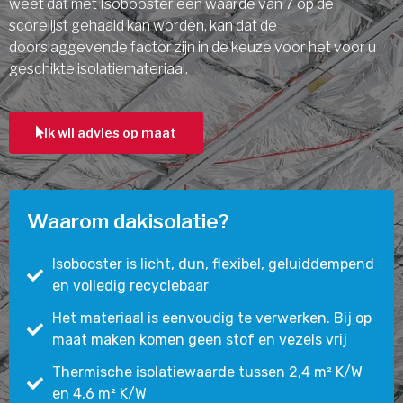
weet dat met Isobooster een waarde van 7 op de
scorelijst gehaald kan worden, kan dat de
doorslaggevende factor zijn in de keuze voor het voor u
geschikte isolatiemateriaal.
ik wil advies op maat
Waarom dakisolatie?
Isobooster is licht, dun, flexibel, geluiddempend
en volledig recyclebaar
Het materiaal is eenvoudig te verwerken. Bij op
maat maken komen geen stof en vezels vrij
Thermische isolatiewaarde tussen 2,4 m² K/W
en 4,6 m² K/W