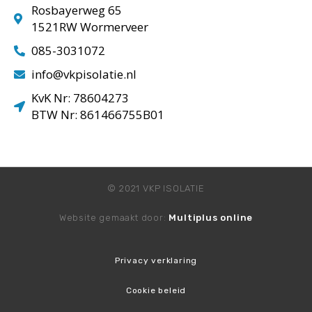
Rosbayerweg 65
1521RW Wormerveer
085-3031072
info@vkpisolatie.nl
KvK Nr: 78604273
BTW Nr: 861466755B01
© 2021 VKP ISOLATIE
Website gemaakt door:
Multiplus online
Privacy verklaring
Cookie beleid