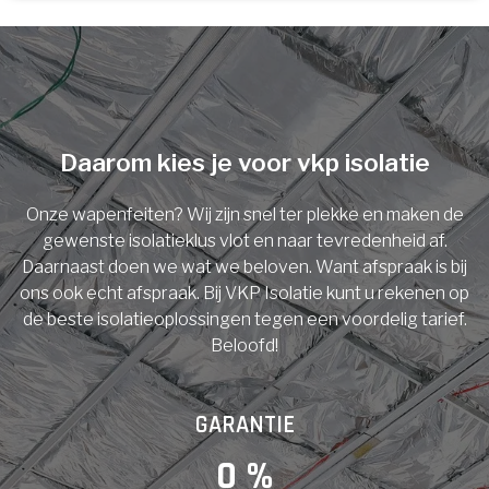
U komt in aanmerking voor
Isolatiemaatregel
subsidie!
Spouwisolatie
Vul uw gegevens in en ontvang nu direct uw
berekening per mail.
Daarom kies je voor vkp isolatie
Vloerisolatie
Onze wapenfeiten? Wij zijn snel ter plekke en maken de
Dakisolatie
gewenste isolatieklus vlot en naar tevredenheid af.
Voornaam
Daarnaast doen we wat we beloven. Want afspraak is bij
ons ook echt afspraak. Bij VKP Isolatie kunt u rekenen op
Gevelisolatie
de beste isolatieoplossingen tegen een voordelig tarief.
Beloofd!
Achternaam
Vorige
Volgende
GARANTIE
E-mail
0
 %