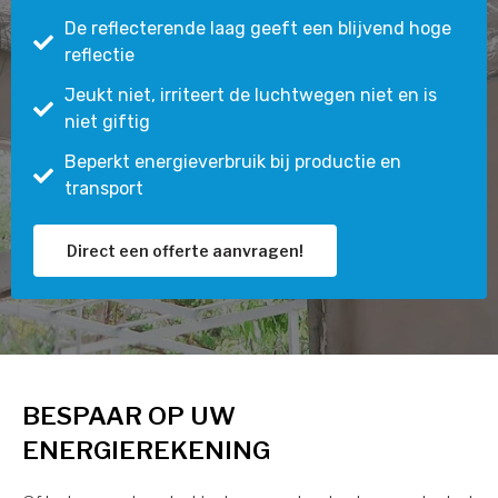
De reflecterende laag geeft een blijvend hoge
reflectie
Jeukt niet, irriteert de luchtwegen niet en is
niet giftig
Beperkt energieverbruik bij productie en
transport
Direct een offerte aanvragen!
BESPAAR OP UW
ENERGIEREKENING