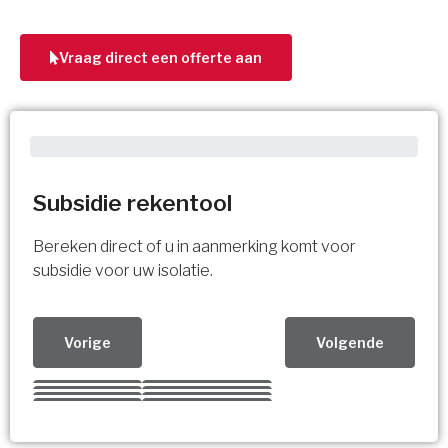
Vraag direct een offerte aan
Subsidie rekentool
Bereken direct of u in aanmerking komt voor
subsidie voor uw isolatie.
Vorige
Volgende
Kies uw Isolatiemaatregel
Vorige
Volgende
Vorige
Volgende
Vorige
Volgende
Ja!
Vorige
Volgende
Meerdere keuzes mogelijk