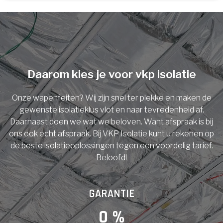
U komt in aanmerking voor
Isolatiemaatregel
subsidie!
Spouwisolatie
Vul uw gegevens in en ontvang nu direct uw
berekening per mail.
Daarom kies je voor vkp isolatie
Vloerisolatie
Onze wapenfeiten? Wij zijn snel ter plekke en maken de
Dakisolatie
gewenste isolatieklus vlot en naar tevredenheid af.
Voornaam
Daarnaast doen we wat we beloven. Want afspraak is bij
ons ook echt afspraak. Bij VKP Isolatie kunt u rekenen op
Gevelisolatie
de beste isolatieoplossingen tegen een voordelig tarief.
Beloofd!
Achternaam
Vorige
Volgende
GARANTIE
E-mail
0
 %