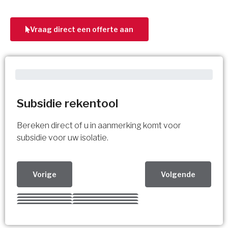
Vraag direct een offerte aan
Subsidie rekentool
Bereken direct of u in aanmerking komt voor
subsidie voor uw isolatie.
Vorige
Volgende
Kies uw Isolatiemaatregel
Vorige
Volgende
Vorige
Volgende
Vorige
Volgende
Ja!
Vorige
Volgende
Meerdere keuzes mogelijk