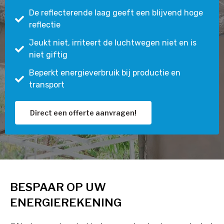
De reflecterende laag geeft een blijvend hoge
reflectie
Jeukt niet, irriteert de luchtwegen niet en is
niet giftig
Beperkt energieverbruik bij productie en
transport
Direct een offerte aanvragen!
BESPAAR OP UW
ENERGIEREKENING