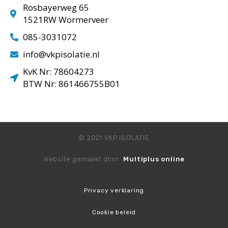
Rosbayerweg 65
1521RW Wormerveer
085-3031072
info@vkpisolatie.nl
KvK Nr: 78604273
BTW Nr: 861466755B01
© 2021 VKP ISOLATIE
Website gemaakt door:
Multiplus online
Privacy verklaring
Cookie beleid