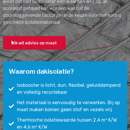
weet dat met Isobooster een waarde van 7 op de
scorelijst gehaald kan worden, kan dat de
doorslaggevende factor zijn in de keuze voor het voor u
geschikte isolatiemateriaal.
ik wil advies op maat
Waarom dakisolatie?
Isobooster is licht, dun, flexibel, geluiddempend
en volledig recyclebaar
Het materiaal is eenvoudig te verwerken. Bij op
maat maken komen geen stof en vezels vrij
Thermische isolatiewaarde tussen 2,4 m² K/W
en 4,6 m² K/W