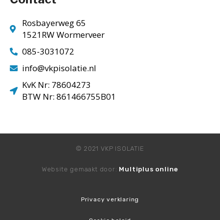
Rosbayerweg 65
1521RW Wormerveer
085-3031072
info@vkpisolatie.nl
KvK Nr: 78604273
BTW Nr: 861466755B01
© 2021 VKP ISOLATIE
Website gemaakt door:
Multiplus online
Privacy verklaring