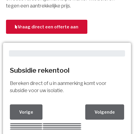
tegen een aantrekkelijke prijs.
Vraag direct een offerte aan
Subsidie rekentool
Bereken direct of u in aanmerking komt voor
subsidie voor uw isolatie.
Vorige
Volgende
Kies uw Isolatiemaatregel
Vorige
Volgende
Vorige
Volgende