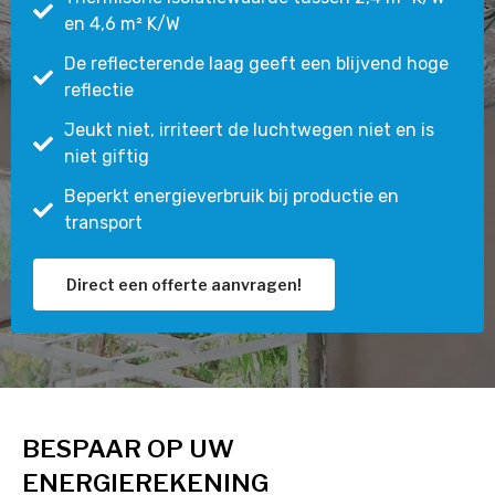
en 4,6 m² K/W
De reflecterende laag geeft een blijvend hoge
reflectie
Jeukt niet, irriteert de luchtwegen niet en is
niet giftig
Beperkt energieverbruik bij productie en
transport
Direct een offerte aanvragen!
BESPAAR OP UW
ENERGIEREKENING