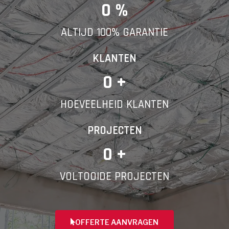
E-mail
0
 %
ALTIJD 100% GARANTIE
Telefoonnummer
KLANTEN
0
 +
HOEVEELHEID KLANTEN
Vorige
PROJECTEN
0
 +
VOLTOOIDE PROJECTEN
OFFERTE AANVRAGEN