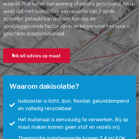
waarde, hoe beter een woning of pand is geïsoleerd. Als u
weet dat met Isobooster een waarde van 7 op de
scorelijst gehaald kan worden, kan dat de
doorslaggevende factor zijn in de keuze voor het voor u
geschikte isolatiemateriaal.
ik wil advies op maat
Waarom dakisolatie?
Isobooster is licht, dun, flexibel, geluiddempend
en volledig recyclebaar
Het materiaal is eenvoudig te verwerken. Bij op
maat maken komen geen stof en vezels vrij
Thermische isolatiewaarde tussen 2,4 m² K/W