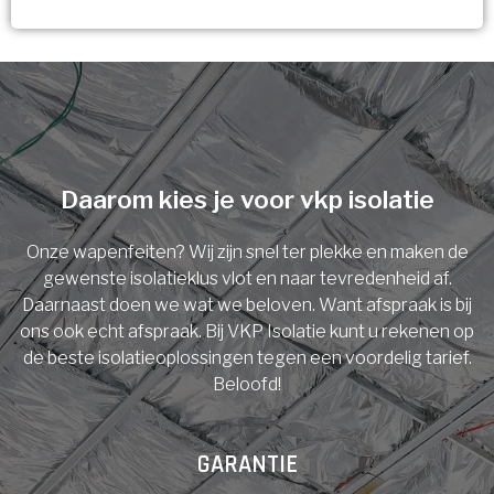
Vorige
Volgende
Ja!
Vorige
Volgende
Meerdere keuzes mogelijk
U komt in aanmerking voor
Isolatiemaatregel
subsidie!
Spouwisolatie
Vul uw gegevens in en ontvang nu direct uw
berekening per mail.
Daarom kies je voor vkp isolatie
Vloerisolatie
Onze wapenfeiten? Wij zijn snel ter plekke en maken de
Dakisolatie
gewenste isolatieklus vlot en naar tevredenheid af.
Voornaam
Daarnaast doen we wat we beloven. Want afspraak is bij
ons ook echt afspraak. Bij VKP Isolatie kunt u rekenen op
Gevelisolatie
de beste isolatieoplossingen tegen een voordelig tarief.
Beloofd!
Achternaam
Vorige
Volgende
GARANTIE