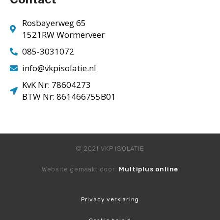
Rosbayerweg 65
1521RW Wormerveer
085-3031072
info@vkpisolatie.nl
KvK Nr: 78604273
BTW Nr: 861466755B01
© 2021 VKP ISOLATIE
Website gemaakt door:
Multiplus online
Privacy verklaring