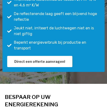
en 4,6 m² K/W
De reflecterende laag geeft een blijvend hoge
reflectie
Jeukt niet, irriteert de luchtwegen niet en is
niet giftig
Beperkt energieverbruik bij productie en
transport
Direct een offerte aanvragen!
BESPAAR OP UW
ENERGIEREKENING