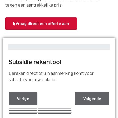
tegen een aantrekkelijke prijs.
Vraag direct een offerte aan
Subsidie rekentool
Bereken direct of u in aanmerking komt voor
subsidie voor uw isolatie.
Vorige
Volgende
Kies uw Isolatiemaatregel
Vorige
Volgende
Vorige
Volgende