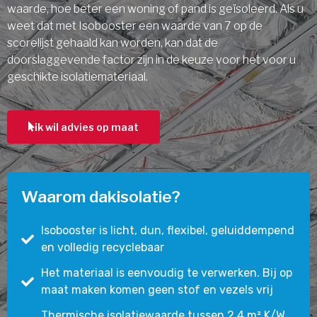
waarde, hoe beter een woning of pand is geïsoleerd. Als u
weet dat met Isobooster een waarde van 7 op de
scorelijst gehaald kan worden, kan dat de
doorslaggevende factor zijn in de keuze voor het voor u
geschikte isolatiemateriaal.
ik wil advies op maat
Waarom dakisolatie?
Isobooster is licht, dun, flexibel, geluiddempend
en volledig recyclebaar
Het materiaal is eenvoudig te verwerken. Bij op
maat maken komen geen stof en vezels vrij
Thermische isolatiewaarde tussen 2,4 m² K/W