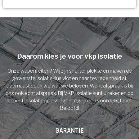
Vorige
Volgende
Ja!
Vorige
Volgende
Meerdere keuzes mogelijk
U komt in aanmerking voor
Isolatiemaatregel
subsidie!
Spouwisolatie
Vul uw gegevens in en ontvang nu direct uw
berekening per mail.
Daarom kies je voor vkp isolatie
Vloerisolatie
Onze wapenfeiten? Wij zijn snel ter plekke en maken de
Dakisolatie
gewenste isolatieklus vlot en naar tevredenheid af.
Voornaam
Daarnaast doen we wat we beloven. Want afspraak is bij
ons ook echt afspraak. Bij VKP Isolatie kunt u rekenen op
Gevelisolatie
de beste isolatieoplossingen tegen een voordelig tarief.
Beloofd!
Achternaam
Vorige
Volgende
GARANTIE