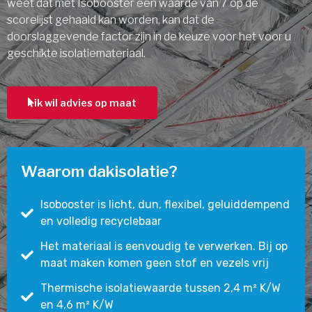
weet dat met Isobooster een waarde van 7 op de
scorelijst gehaald kan worden, kan dat de
doorslaggevende factor zijn in de keuze voor het voor u
geschikte isolatiemateriaal.
ik wil advies op maat
Waarom dakisolatie?
Isobooster is licht, dun, flexibel, geluiddempend
en volledig recyclebaar
Het materiaal is eenvoudig te verwerken. Bij op
maat maken komen geen stof en vezels vrij
Thermische isolatiewaarde tussen 2,4 m² K/W
en 4,6 m² K/W