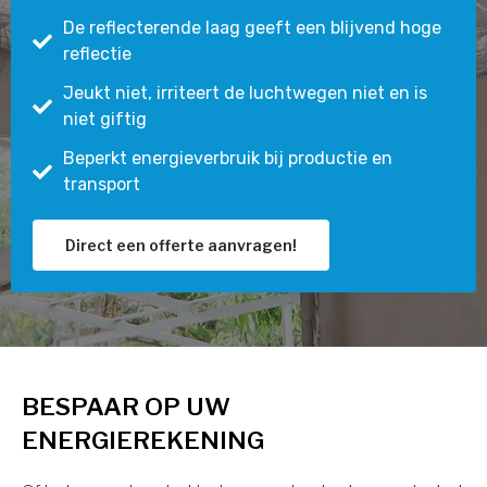
De reflecterende laag geeft een blijvend hoge
reflectie
Jeukt niet, irriteert de luchtwegen niet en is
niet giftig
Beperkt energieverbruik bij productie en
transport
Direct een offerte aanvragen!
BESPAAR OP UW
ENERGIEREKENING