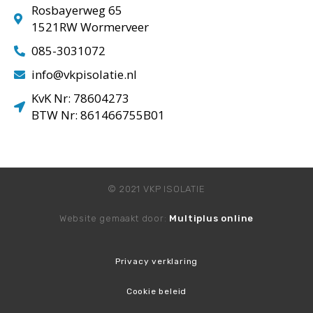
Rosbayerweg 65
1521RW Wormerveer
085-3031072
info@vkpisolatie.nl
KvK Nr: 78604273
BTW Nr: 861466755B01
© 2021 VKP ISOLATIE
Website gemaakt door:
Multiplus online
Privacy verklaring
Cookie beleid