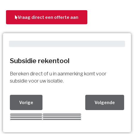
Vraag direct een offerte aan
Subsidie rekentool
Bereken direct of u in aanmerking komt voor
subsidie voor uw isolatie.
Vorige
Volgende
Kies uw Isolatiemaatregel
Vorige
Volgende
Vorige
Volgende
Vorige
Volgende
Ja!
Vorige
Volgende
Meerdere keuzes mogelijk