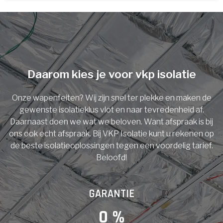
U komt in aanmerking voor
Isolatiemaatregel
subsidie!
Spouwisolatie
Vul uw gegevens in en ontvang nu direct uw
berekening per mail.
Daarom kies je voor vkp isolatie
Vloerisolatie
Onze wapenfeiten? Wij zijn snel ter plekke en maken de
Dakisolatie
gewenste isolatieklus vlot en naar tevredenheid af.
Voornaam
Daarnaast doen we wat we beloven. Want afspraak is bij
ons ook echt afspraak. Bij VKP Isolatie kunt u rekenen op
Gevelisolatie
de beste isolatieoplossingen tegen een voordelig tarief.
Beloofd!
Achternaam
Vorige
Volgende
GARANTIE
E-mail
0
 %