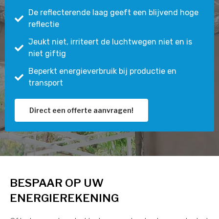
De reflecterende laag geeft een blijvend hoge
reflectie
Jeukt niet, irriteert de luchtwegen niet en is
niet giftig
Beperkt energieverbruik bij productie en
transport
Direct een offerte aanvragen!
BESPAAR OP UW
ENERGIEREKENING