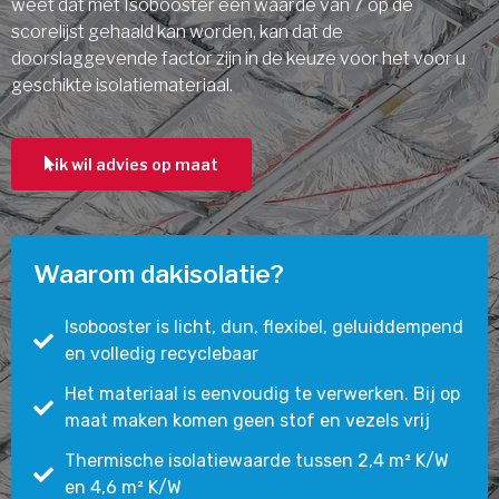
weet dat met Isobooster een waarde van 7 op de
scorelijst gehaald kan worden, kan dat de
doorslaggevende factor zijn in de keuze voor het voor u
geschikte isolatiemateriaal.
ik wil advies op maat
Waarom dakisolatie?
Isobooster is licht, dun, flexibel, geluiddempend
en volledig recyclebaar
Het materiaal is eenvoudig te verwerken. Bij op
maat maken komen geen stof en vezels vrij
Thermische isolatiewaarde tussen 2,4 m² K/W
en 4,6 m² K/W