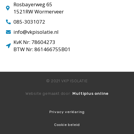
Rosbayerweg 65
1521RW Wormerveer
085-3031072
info@vkpisolatie.nl
KvK Nr: 78604273
BTW Nr: 861466755B01
© 2021 VKP ISOLATIE
Website gemaakt door:
Multiplus online
Privacy verklaring
Cookie beleid