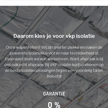
U komt in aanmerking voor
Isolatiemaatregel
subsidie!
Spouwisolatie
Vul uw gegevens in en ontvang nu direct uw
berekening per mail.
Daarom kies je voor vkp isolatie
Vloerisolatie
Onze wapenfeiten? Wij zijn snel ter plekke en maken de
Dakisolatie
gewenste isolatieklus vlot en naar tevredenheid af.
Voornaam
Daarnaast doen we wat we beloven. Want afspraak is bij
ons ook echt afspraak. Bij VKP Isolatie kunt u rekenen op
Gevelisolatie
de beste isolatieoplossingen tegen een voordelig tarief.
Beloofd!
Achternaam
Vorige
Volgende
GARANTIE
E-mail
0
 %