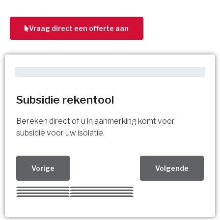
Vraag direct een offerte aan
Subsidie rekentool
Bereken direct of u in aanmerking komt voor
subsidie voor uw isolatie.
Vorige
Volgende
Kies uw Isolatiemaatregel
Vorige
Volgende
Vorige
Volgende
Vorige
Volgende
Ja!
Vorige
Volgende
Meerdere keuzes mogelijk