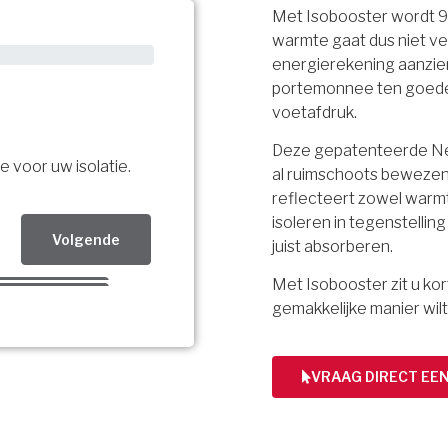
Met Isobooster wordt 
warmte gaat dus niet ve
energierekening aanzien
portemonnee ten goede, 
voetafdruk.
Deze gepatenteerde Ned
e voor uw isolatie.
al ruimschoots bewezen.
reflecteert zowel warmt
isoleren in tegenstellin
Volgende
juist absorberen.
Met Isobooster zit u k
Volgende
gemakkelijke manier wilt
Volgende
bsidie!
VRAAG DIRECT EE
ing per mail.