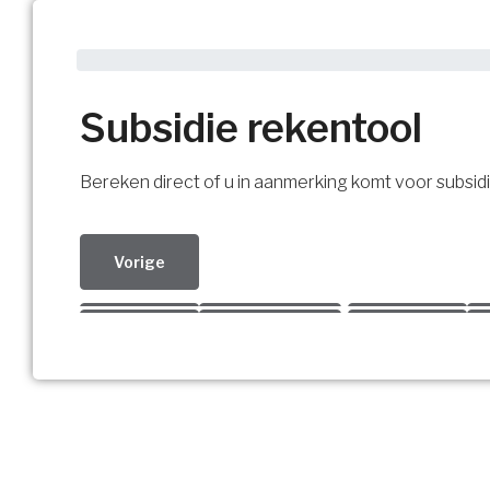
Subsidie rekentool
Bereken direct of u in aanmerking komt voor subsidi
Vorige
Kies uw Isolatiemaatregel
Vorige
Volgende
Vorige
Ja!
Vorige
Volgende
Vorige
Meerdere keuzes mogelijk
U komt in aanmerking voor su
Isolatiemaatregel
Vul uw gegevens in en ontvang nu direct uw bereken
Spouwisolatie