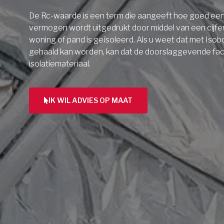
De Rc-waarde is een term die aangeeft hoe goed een 
vermogen wordt uitgedrukt door middel van een cijfe
woning of pand is geïsoleerd. Als u weet dat met Isob
gehaald kan worden, kan dat de doorslaggevende facto
isolatiemateriaal.
IK WIL ADVIES OP MAAT