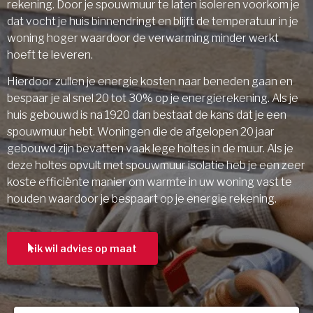
rekening. Door je spouwmuur te laten isoleren voorkom je
dat vocht je huis binnendringt en blijft de temperatuur in je
woning hoger waardoor de verwarming minder werkt
hoeft te leveren.
Hierdoor zullen je energie kosten naar beneden gaan en
bespaar je al snel 20 tot 30% op je energierekening. Als je
huis gebouwd is na 1920 dan bestaat de kans dat je een
spouwmuur hebt. Woningen die de afgelopen 20 jaar
gebouwd zijn bevatten vaak lege holtes in de muur. Als je
deze holtes opvult met spouwmuur isolatie heb je een zeer
koste efficiënte manier om warmte in uw woning vast te
houden waardoor je bespaart op je energie rekening.
ik wil advies op maat