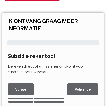
IK ONTVANG GRAAG MEER
INFORMATIE
Subsidie rekentool
Bereken direct of u in aanmerking komt voor
subsidie voor uw isolatie.
Vorige
Volgende
Kies uw Isolatiemaatregel
Vorige
Volgende
Vorige
Volgende