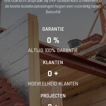
ons ook echt afspraak. Bij VKP Isolatie kunt u rekenen op
de beste isolatieoplossingen tegen een voordelig tarief.
Beloofd!
GARANTIE
0
 %
ALTIJD 100% GARANTIE
KLANTEN
0
 +
HOEVEELHEID KLANTEN
PROJECTEN