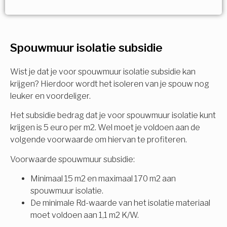
Vorige
Volgende
Ja!
Vorige
Volgende
Meerdere keuzes mogelijk
U komt in aanmerking voor
Spouwmuur isolatie subsidie
Isolatiemaatregel
subsidie!
Spouwisolatie
Wist je dat je voor spouwmuur isolatie subsidie kan
Vul uw gegevens in en ontvang nu direct uw
krijgen? Hierdoor wordt het isoleren van je spouw nog
berekening per mail.
leuker en voordeliger.
Vloerisolatie
Het subsidie bedrag dat je voor spouwmuur isolatie kunt
Dakisolatie
krijgen is 5 euro per m2. Wel moet je voldoen aan de
Voornaam
volgende voorwaarde om hiervan te profiteren.
Gevelisolatie
Voorwaarde spouwmuur subsidie:
Minimaal 15 m2 en maximaal 170 m2 aan
Achternaam
spouwmuur isolatie.
Vorige
Volgende
De minimale Rd-waarde van het isolatie materiaal
moet voldoen aan 1,1 m2 K/W.