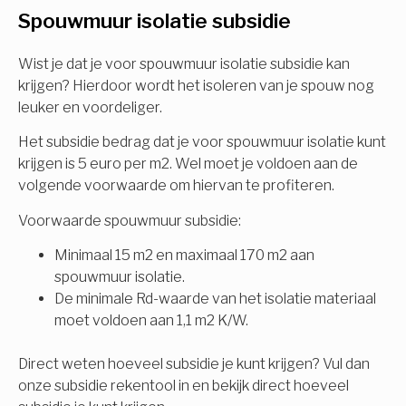
Spouwmuur isolatie subsidie
Isolatiemaatregel
subsidie!
Spouwisolatie
Wist je dat je voor spouwmuur isolatie subsidie kan
Vul uw gegevens in en ontvang nu direct uw
krijgen? Hierdoor wordt het isoleren van je spouw nog
berekening per mail.
leuker en voordeliger.
Vloerisolatie
Het subsidie bedrag dat je voor spouwmuur isolatie kunt
Dakisolatie
krijgen is 5 euro per m2. Wel moet je voldoen aan de
Voornaam
volgende voorwaarde om hiervan te profiteren.
Gevelisolatie
Voorwaarde spouwmuur subsidie:
Minimaal 15 m2 en maximaal 170 m2 aan
Achternaam
spouwmuur isolatie.
Vorige
Volgende
De minimale Rd-waarde van het isolatie materiaal
moet voldoen aan 1,1 m2 K/W.
E-mail
Direct weten hoeveel subsidie je kunt krijgen? Vul dan
onze subsidie rekentool in en bekijk direct hoeveel