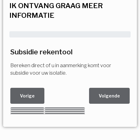
IK ONTVANG GRAAG MEER
INFORMATIE
Subsidie rekentool
Bereken direct of u in aanmerking komt voor
subsidie voor uw isolatie.
Vorige
Volgende
Kies uw Isolatiemaatregel
Vorige
Volgende
Vorige
Volgende
Vorige
Volgende
Ja!
Vorige
Volgende
Meerdere keuzes mogelijk
U komt in aanmerking voor