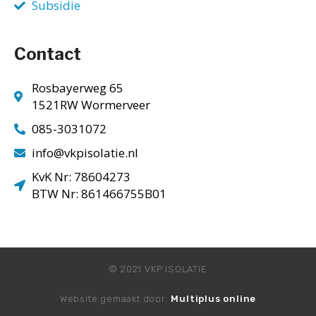
Subsidie
Contact
Rosbayerweg 65
1521RW Wormerveer
085-3031072
info@vkpisolatie.nl
KvK Nr: 78604273
BTW Nr: 861466755B01
© 2021 VKP ISOLATIE
Website gemaakt door:
Multiplus online