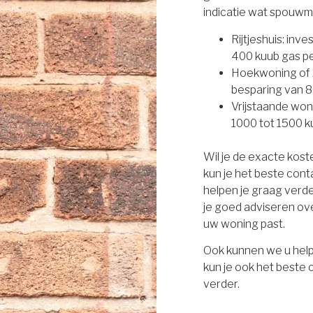
indicatie wat spouwm
Rijtjeshuis: inv
400 kuub gas per
Hoekwoning of 2
besparing van 8
Vrijstaande won
1000 tot 1500 ku
Wil je de exacte kos
kun je het beste con
helpen je graag verd
je goed adviseren ove
uw woning past.
Ook kunnen we u help
kun je ook het beste
verder.