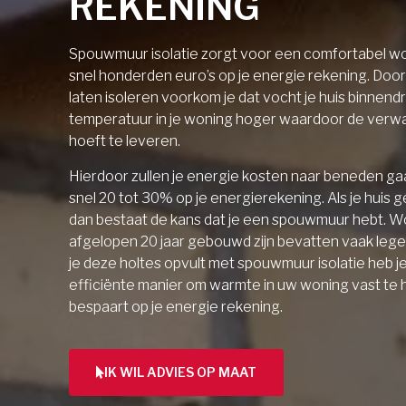
REKENING
Spouwmuur isolatie zorgt voor een comfortabel wo
snel honderden euro’s op je energie rekening. Doo
laten isoleren voorkom je dat vocht je huis binnendri
temperatuur in je woning hoger waardoor de verw
hoeft te leveren.
Hierdoor zullen je energie kosten naar beneden gaa
snel 20 tot 30% op je energierekening. Als je huis 
dan bestaat de kans dat je een spouwmuur hebt. W
afgelopen 20 jaar gebouwd zijn bevatten vaak lege 
je deze holtes opvult met spouwmuur isolatie heb j
efficiënte manier om warmte in uw woning vast te
bespaart op je energie rekening.
IK WIL ADVIES OP MAAT