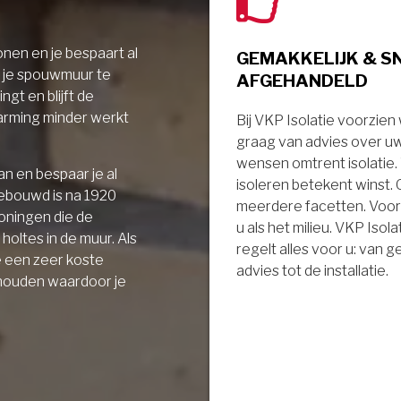
nen en je bespaart al
GEMAKKELIJK & S
r je spouwmuur te
AFGEHANDELD
ngt en blijft de
arming minder werkt
Bij VKP Isolatie voorzien
graag van advies over u
wensen omtrent isolatie
n en bespaar je al
isoleren betekent winst.
gebouwd is na 1920
meerdere facetten. Voor
oningen die de
u als het milieu. VKP Isola
holtes in de muur. Als
regelt alles voor u: van 
e een zeer koste
advies tot de installatie.
 houden waardoor je