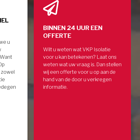
NEL
BINNEN 24 UUR EEN
OFFERTE
 we u
w
Wilt u weten wat VKP Isolatie
. Want
voor u kan betekenen? Laat ons
 Op
weten wat uw vraag is. Dan stellen
 zowel
wij een offerte voor u op aan de
tie
hand van de door u verkregen
gedegen
informatie.