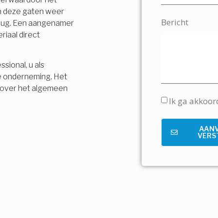
en deze gaten weer
Bericht
terug. Een aangenamer
riaal direct
sional, u als
e onderneming. Het
is over het algemeen
Ik ga akkoo
AAN
VERS