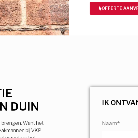
OFFERTE AANV
IE
IK ONTVA
N DUIN
Naam*
g brengen. Want het
 vakmannen bij VKP
vel waardoor het