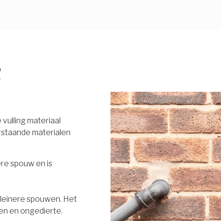
R
vulling materiaal
rstaande materialen
ere spouw en is
 kleinere spouwen. Het
en en ongedierte.