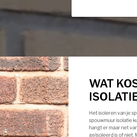
WAT KO
ISOLATI
Het isoleren van je s
spouwmuur isolatie ku
hangt er maar net van
geïsoleerd is of niet