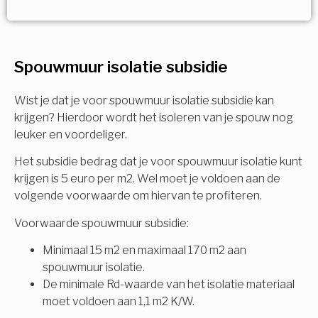
Vorige
Volgende
Ja!
Vorige
Volgende
Meerdere keuzes mogelijk
U komt in aanmerking voor
Spouwmuur isolatie subsidie
Isolatiemaatregel
subsidie!
Spouwisolatie
Wist je dat je voor spouwmuur isolatie subsidie kan
Vul uw gegevens in en ontvang nu direct uw
krijgen? Hierdoor wordt het isoleren van je spouw nog
berekening per mail.
leuker en voordeliger.
Vloerisolatie
Het subsidie bedrag dat je voor spouwmuur isolatie kunt
Dakisolatie
krijgen is 5 euro per m2. Wel moet je voldoen aan de
Voornaam
volgende voorwaarde om hiervan te profiteren.
Gevelisolatie
Voorwaarde spouwmuur subsidie:
Minimaal 15 m2 en maximaal 170 m2 aan
Achternaam
spouwmuur isolatie.
Vorige
Volgende
De minimale Rd-waarde van het isolatie materiaal
moet voldoen aan 1,1 m2 K/W.