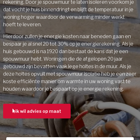
rekening. Door je spouwmuur te laten isoleren voorkom je
dat vocht je huis binnendringt en blijft de temperatuur in je
woning hoger waardoor de verwarming minder werkt
hoeft te leveren.
Hierdoor zullen je energie kosten naar beneden gaan en
bespaar je al snel 20 tot 30% op je energierekening. Als je
huis gebouwd is na 1920 dan bestaat de kans dat je een
spouwmuur hebt. Woningen die de afgelopen 20 jaar
gebouwd zijn bevatten vaak lege holtes in de muur. Als je
deze holtes opvult met spouwmuur isolatie heb je een zeer
koste efficiënte manier om warmte in uw woning vast te
houden waardoor je bespaart op je energie rekening.
ik wil advies op maat