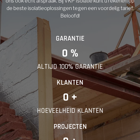
ons ook echt afspraak. Bij VKP Isolatie kunt u rekenen op
de beste isolatieoplossingen tegen een voordelig tarief.
Beloofd!
GARANTIE
0
 %
ALTIJD 100% GARANTIE
KLANTEN
0
 +
HOEVEELHEID KLANTEN
PROJECTEN