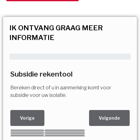
IK ONTVANG GRAAG MEER
INFORMATIE
Subsidie rekentool
Bereken direct of u in aanmerking komt voor
subsidie voor uw isolatie.
Vorige
Volgende
Kies uw Isolatiemaatregel
Vorige
Volgende
Vorige
Volgende