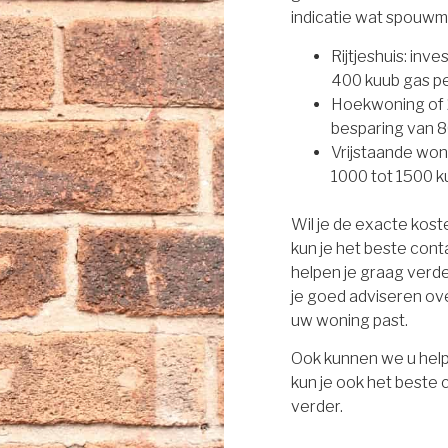
indicatie wat spouwm
Rijtjeshuis: inv
400 kuub gas per
Hoekwoning of 2
besparing van 8
Vrijstaande won
1000 tot 1500 ku
Wil je de exacte kos
kun je het beste con
helpen je graag verd
je goed adviseren ove
uw woning past.
Ook kunnen we u help
kun je ook het beste
verder.