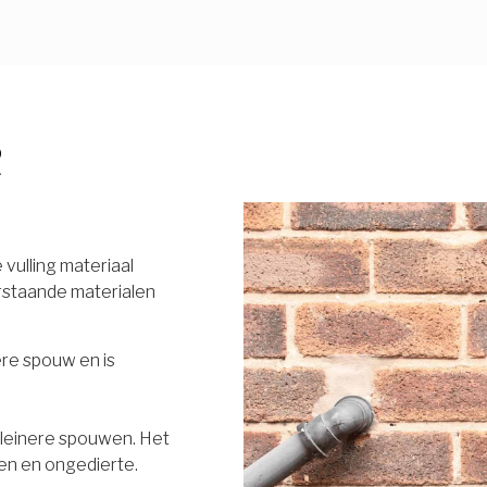
R
vulling materiaal
rstaande materialen
ere spouw en is
 kleinere spouwen. Het
en en ongedierte.