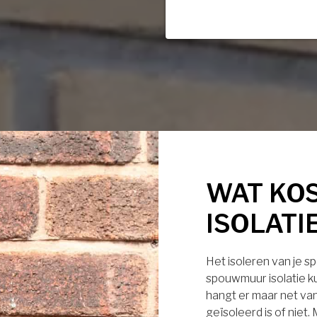
WAT KO
ISOLATI
Het isoleren van je s
spouwmuur isolatie ku
hangt er maar net van
geïsoleerd is of niet