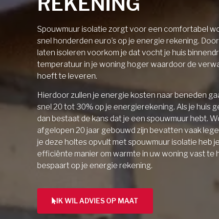
REKENING
Spouwmuur isolatie zorgt voor een comfortabel wo
snel honderden euro’s op je energie rekening. Doo
laten isoleren voorkom je dat vocht je huis binnendri
temperatuur in je woning hoger waardoor de verw
hoeft te leveren.
Hierdoor zullen je energie kosten naar beneden gaa
snel 20 tot 30% op je energierekening. Als je huis 
dan bestaat de kans dat je een spouwmuur hebt. W
afgelopen 20 jaar gebouwd zijn bevatten vaak lege 
je deze holtes opvult met spouwmuur isolatie heb j
efficiënte manier om warmte in uw woning vast te
bespaart op je energie rekening.
IK WIL ADVIES OP MAAT