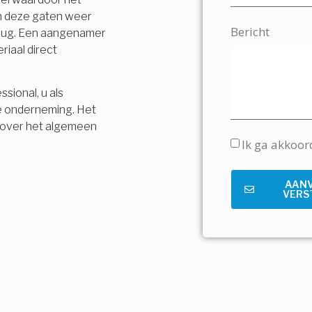
en deze gaten weer
Bericht
terug. Een aangenamer
riaal direct
sional, u als
e onderneming. Het
is over het algemeen
Ik ga akkoo
AAN
VERS