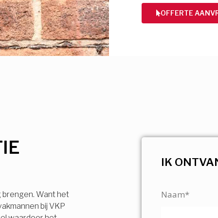
OFFERTE AANV
IE
IK ONTVA
Naam*
g brengen. Want het
 vakmannen bij VKP
vel waardoor het