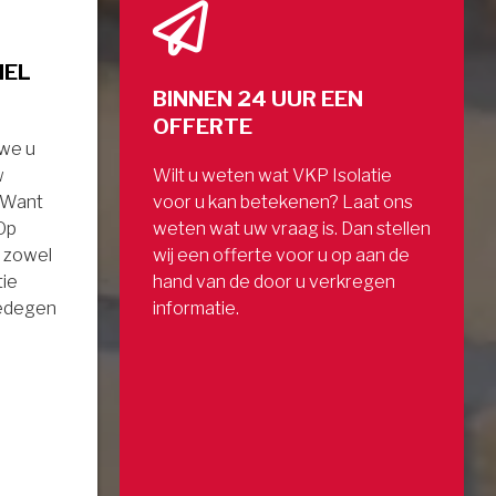
NEL
BINNEN 24 UUR EEN
OFFERTE
 we u
w
Wilt u weten wat VKP Isolatie
. Want
voor u kan betekenen? Laat ons
 Op
weten wat uw vraag is. Dan stellen
 zowel
wij een offerte voor u op aan de
tie
hand van de door u verkregen
gedegen
informatie.