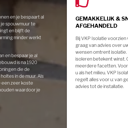
nen en je bespaart al
GEMAKKELIJK & S
r je spouwmuur te
AFGEHANDELD
ngt en blijft de
arming minder werkt
Bij VKP Isolatie voorzien
graag van advies over u
wensen omtrent isolatie
n en bespaar je al
isoleren betekent winst.
gebouwd is na 1920
meerdere facetten. Voor
oningen die de
u als het milieu. VKP Isola
holtes in de muur. Als
regelt alles voor u: van 
e een zeer koste
advies tot de installatie.
 houden waardoor je