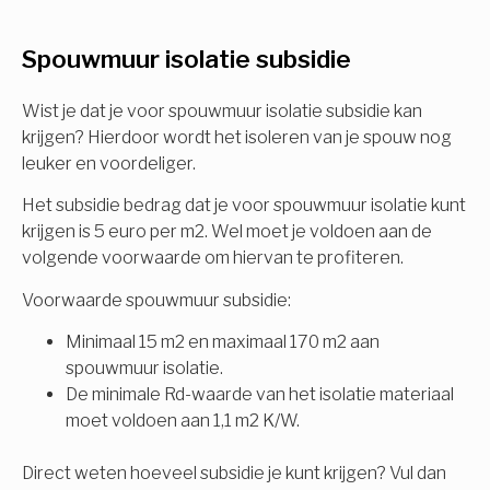
U komt in aanmerking voor
Spouwmuur isolatie subsidie
Isolatiemaatregel
subsidie!
Spouwisolatie
Wist je dat je voor spouwmuur isolatie subsidie kan
Vul uw gegevens in en ontvang nu direct uw
krijgen? Hierdoor wordt het isoleren van je spouw nog
berekening per mail.
leuker en voordeliger.
Vloerisolatie
Het subsidie bedrag dat je voor spouwmuur isolatie kunt
Dakisolatie
krijgen is 5 euro per m2. Wel moet je voldoen aan de
Voornaam
volgende voorwaarde om hiervan te profiteren.
Gevelisolatie
Voorwaarde spouwmuur subsidie:
Minimaal 15 m2 en maximaal 170 m2 aan
Achternaam
spouwmuur isolatie.
Vorige
Volgende
De minimale Rd-waarde van het isolatie materiaal
moet voldoen aan 1,1 m2 K/W.
E-mail
Direct weten hoeveel subsidie je kunt krijgen? Vul dan