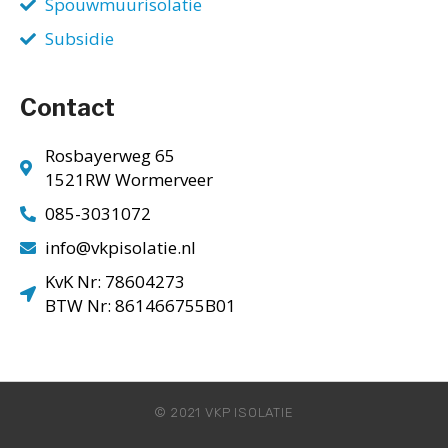
Spouwmuurisolatie
Subsidie
Contact
Rosbayerweg 65
1521RW Wormerveer
085-3031072
info@vkpisolatie.nl
KvK Nr: 78604273
BTW Nr: 861466755B01
© 2021 VKP ISOLATIE