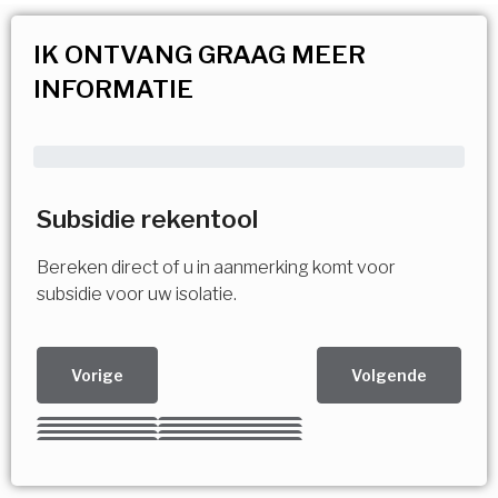
IK ONTVANG GRAAG MEER
INFORMATIE
Subsidie rekentool
Bereken direct of u in aanmerking komt voor
subsidie voor uw isolatie.
Vorige
Volgende
Kies uw Isolatiemaatregel
Vorige
Volgende
Vorige
Volgende
Vorige
Volgende
Ja!
Vorige
Volgende
Meerdere keuzes mogelijk