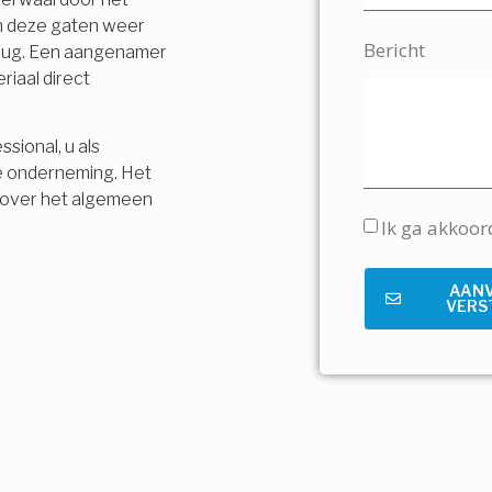
en deze gaten weer
Bericht
terug. Een aangenamer
riaal direct
sional, u als
e onderneming. Het
is over het algemeen
Ik ga akkoo
AAN
VERS