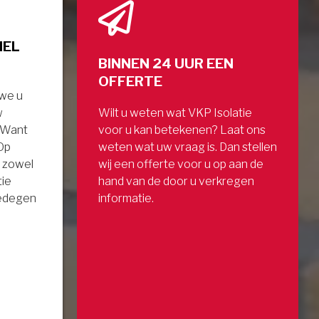
NEL
BINNEN 24 UUR EEN
OFFERTE
 we u
w
Wilt u weten wat VKP Isolatie
. Want
voor u kan betekenen? Laat ons
 Op
weten wat uw vraag is. Dan stellen
 zowel
wij een offerte voor u op aan de
tie
hand van de door u verkregen
gedegen
informatie.