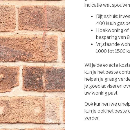
indicatie wat spouwm
Rijtjeshuis: inv
400 kuub gas per
Hoekwoning of 2
besparing van 8
Vrijstaande won
1000 tot 1500 ku
Wil je de exacte kos
kun je het beste con
helpen je graag verd
je goed adviseren ove
uw woning past.
Ook kunnen we u help
kun je ook het beste
verder.