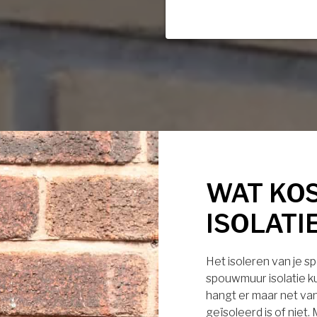
WAT KO
ISOLATI
Het isoleren van je s
spouwmuur isolatie ku
hangt er maar net van
geïsoleerd is of niet