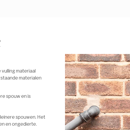
R
vulling materiaal
rstaande materialen
ere spouw en is
 kleinere spouwen. Het
en en ongedierte.