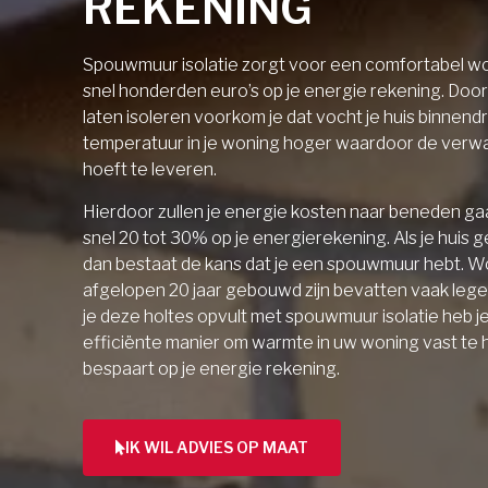
REKENING
Spouwmuur isolatie zorgt voor een comfortabel wo
snel honderden euro’s op je energie rekening. Doo
laten isoleren voorkom je dat vocht je huis binnendri
temperatuur in je woning hoger waardoor de verw
hoeft te leveren.
Hierdoor zullen je energie kosten naar beneden gaa
snel 20 tot 30% op je energierekening. Als je huis 
dan bestaat de kans dat je een spouwmuur hebt. W
afgelopen 20 jaar gebouwd zijn bevatten vaak lege 
je deze holtes opvult met spouwmuur isolatie heb j
efficiënte manier om warmte in uw woning vast te
bespaart op je energie rekening.
IK WIL ADVIES OP MAAT