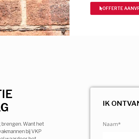
OFFERTE AANV
IE
IK ONTVA
AG
Naam*
g brengen. Want het
 vakmannen bij VKP
vel waardoor het