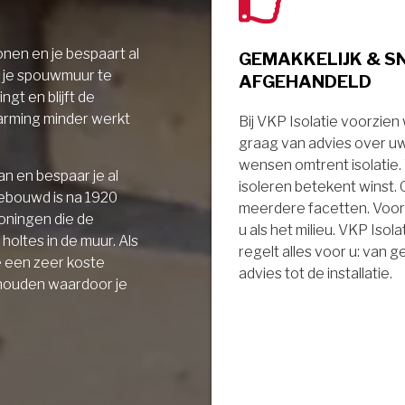
nen en je bespaart al
GEMAKKELIJK & S
r je spouwmuur te
AFGEHANDELD
ngt en blijft de
arming minder werkt
Bij VKP Isolatie voorzien
graag van advies over u
wensen omtrent isolatie
n en bespaar je al
isoleren betekent winst.
gebouwd is na 1920
meerdere facetten. Voor
oningen die de
u als het milieu. VKP Isola
holtes in de muur. Als
regelt alles voor u: van 
e een zeer koste
advies tot de installatie.
 houden waardoor je