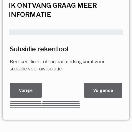
IK ONTVANG GRAAG MEER
INFORMATIE
Subsidie rekentool
Bereken direct of u in aanmerking komt voor
subsidie voor uw isolatie.
Vorige
Volgende
Kies uw Isolatiemaatregel
Vorige
Volgende
Vorige
Volgende
Vorige
Volgende
Ja!
Vorige
Volgende
Meerdere keuzes mogelijk
U komt in aanmerking voor