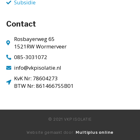
Subsidie
Contact
Rosbayerweg 65
1521RW Wormerveer
085-3031072
info@vkpisolatie.nl
KvK Nr: 78604273
BTW Nr: 861466755B01
© 2021 VKP ISOLATIE
Website gemaakt door:
Multiplus online