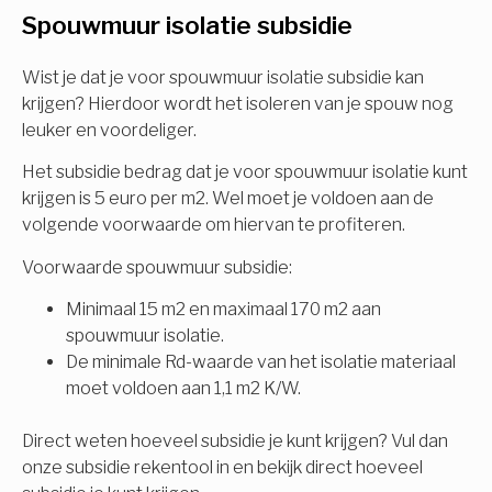
Spouwmuur isolatie subsidie
Isolatiemaatregel
subsidie!
Spouwisolatie
Wist je dat je voor spouwmuur isolatie subsidie kan
Vul uw gegevens in en ontvang nu direct uw
krijgen? Hierdoor wordt het isoleren van je spouw nog
berekening per mail.
leuker en voordeliger.
Vloerisolatie
Het subsidie bedrag dat je voor spouwmuur isolatie kunt
Dakisolatie
krijgen is 5 euro per m2. Wel moet je voldoen aan de
Voornaam
volgende voorwaarde om hiervan te profiteren.
Gevelisolatie
Voorwaarde spouwmuur subsidie:
Minimaal 15 m2 en maximaal 170 m2 aan
Achternaam
spouwmuur isolatie.
Vorige
Volgende
De minimale Rd-waarde van het isolatie materiaal
moet voldoen aan 1,1 m2 K/W.
E-mail
Direct weten hoeveel subsidie je kunt krijgen? Vul dan
onze subsidie rekentool in en bekijk direct hoeveel