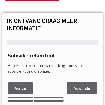
IK ONTVANG GRAAG MEER
INFORMATIE
Subsidie rekentool
Bereken direct of u in aanmerking komt voor
subsidie voor uw isolatie.
Vorige
Volgende
Kies uw Isolatiemaatregel
Vorige
Volgende
Vorige
Volgende