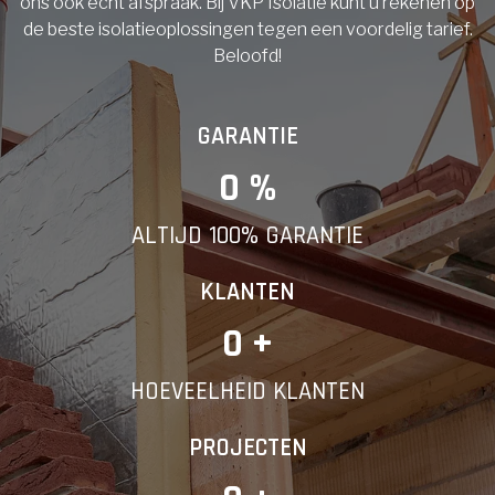
ons ook echt afspraak. Bij VKP Isolatie kunt u rekenen op
de beste isolatieoplossingen tegen een voordelig tarief.
Beloofd!
GARANTIE
0
 %
ALTIJD 100% GARANTIE
KLANTEN
0
 +
HOEVEELHEID KLANTEN
PROJECTEN