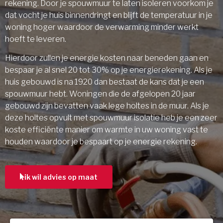
rekening. Door je spouwmuur te laten isoleren voorkom je
dat vocht je huis binnendringt en blijft de temperatuur in je
woning hoger waardoor de verwarming minder werkt
hoeft te leveren.
Hierdoor zullen je energie kosten naar beneden gaan en
bespaar je al snel 20 tot 30% op je energierekening. Als je
huis gebouwd is na 1920 dan bestaat de kans dat je een
spouwmuur hebt. Woningen die de afgelopen 20 jaar
gebouwd zijn bevatten vaak lege holtes in de muur. Als je
deze holtes opvult met spouwmuur isolatie heb je een zeer
koste efficiënte manier om warmte in uw woning vast te
houden waardoor je bespaart op je energie rekening.
ik wil advies op maat