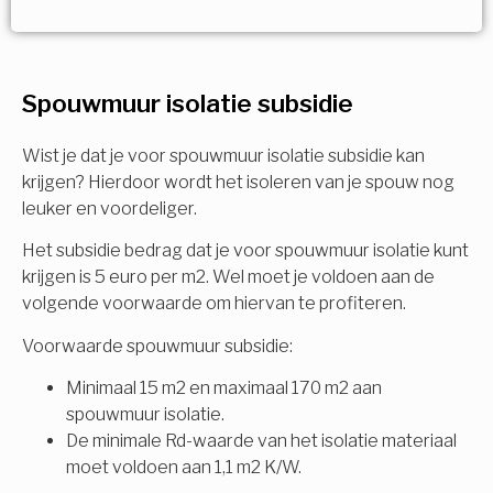
Vorige
Volgende
Ja!
Vorige
Volgende
Meerdere keuzes mogelijk
U komt in aanmerking voor
Spouwmuur isolatie subsidie
Isolatiemaatregel
subsidie!
Spouwisolatie
Wist je dat je voor spouwmuur isolatie subsidie kan
Vul uw gegevens in en ontvang nu direct uw
krijgen? Hierdoor wordt het isoleren van je spouw nog
berekening per mail.
leuker en voordeliger.
Vloerisolatie
Het subsidie bedrag dat je voor spouwmuur isolatie kunt
Dakisolatie
krijgen is 5 euro per m2. Wel moet je voldoen aan de
Voornaam
volgende voorwaarde om hiervan te profiteren.
Gevelisolatie
Voorwaarde spouwmuur subsidie:
Minimaal 15 m2 en maximaal 170 m2 aan
Achternaam
spouwmuur isolatie.
Vorige
Volgende
De minimale Rd-waarde van het isolatie materiaal
moet voldoen aan 1,1 m2 K/W.